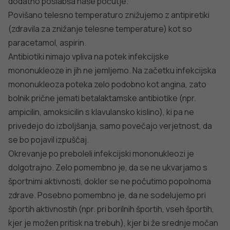
dodatno poslabša naše počutje.
Povišano telesno temperaturo znižujemo z antipiretiki
(zdravila za znižanje telesne temperature) kot so
paracetamol, aspirin.
Antibiotiki nimajo vpliva na potek infekcijske
mononukleoze in jih ne jemljemo. Na začetku infekcijska
mononukleoza poteka zelo podobno kot angina, zato
bolnik prične jemati betalaktamske antibiotike (npr.
ampicilin, amoksicilin s klavulansko kislino), ki pa ne
privedejo do izboljšanja, samo povečajo verjetnost, da
se bo pojavil izpuščaj.
Okrevanje po preboleli infekcijski mononukleozi je
dolgotrajno. Zelo pomembno je, da se ne ukvarjamo s
športnimi aktivnosti, dokler se ne počutimo popolnoma
zdrave. Posebno pomembno je, da ne sodelujemo pri
športih aktivnostih (npr. pri borilnih športih, vseh športih,
kjer je možen pritisk na trebuh), kjer bi že srednje močan