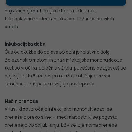
ki ga je povzročil streptokok, povečane bezgavke pa pri
najrazličnejših infekcijskih boleznih kot npr.
toksoplazmozi, rdečkah, okužbi s HIV in še številnih
drugih.
Inkubacijska doba
Čas od okužbe do pojava bolezni je relativno dolg.
Bolezenski simptomi in znaki infekcijske mononukleoze
(kot so vročina, bolečina v žrelu, povečane bezgavke) se
pojavijo 4 do 6 tednov po okužbi in običajno ne vsi
istočasno, pač pa se razvijajo postopoma.
Način prenosa
Virusi, ki povzročajo infekcijsko mononukleozo, se
prenašajo preko sline – med mladostniki se pogosto
prenesejo ob poljubljanju. EBV se izjemoma prenese