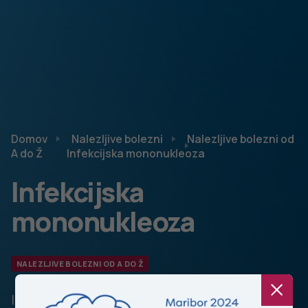
Domov
Nalezljive bolezni
Nalezljive bolezni od
A do Ž
Infekcijska mononukleoza
Infekcijska
mononukleoza
NALEZLJIVE BOLEZNI OD A DO Ž
Infekcijska mononukleoza je nalezljiva