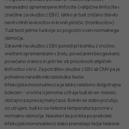
nenavadno spremenjene limfocite (»atipične limfocite«
značilne za okužbo z EBV), lahko je tudi znižano število
nevtrofilnih levkocitov in krvnih ploščic (trombocitov).
Tudi testi jetrne funkcije so pogosto izven normalnega
območja.
Zdravnik na okužbo z EBV pomisli pri bolniku z vročino,
vnetnimi spremembami v žrelu, povečanimi bezgavkami,
povečano vranico in jetri ter ob prisotnosti atipičnih
limfocitov v krvi. Za potrditev okužbe z EBV ali CMV pa je
potrebno narediti mikrobiološke teste.
Infekcijska mononukleoza je lahko relativno dolgotrajna
bolezen – vročina izjemoma vztraja tudi do en mesec,
običajno pa precej manj časa. Bolniki se slabo počutijo,
so utrujeni, tudi ko se telesna temperatura povrne v
normalno območje. Nekateri še pol leta po preboleli
infekcijski mononukleozi slabo prenašajo težje telesne