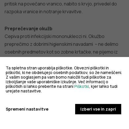
pritisk na povečano vranico, nabito s krvjo, privedel do
razpoka vranice in notranje krvavitve.
Preprečevanje okužb
Cepiva proti infekcijski mononukleozi ni. Okužbo
preprečimo z dobrimi higienskimi navadami – ne delimo
osebnih predmetov kot so zobne krtačke, ne pijemo iz
istega kozarca ali steklenice, ne uporabljamo istega
jedilnega pribora ipd.
Ta spletna stran uporablja piškotke. Obvezni piškotki in
piškotki, ki ne obdelujejo osebnih podatkov, so že nameščeni.
Z vašim soglasjem pa vam bomo naložili tudi piškotke za
izboljšanje vaše uporabniške izkušnje. Več informacij o
piškotkih si lahko preberite na strani
Piškotki
, kjer lahko tudi
urejate nastavitve.
Spremeni nastavitve
Izberi vse in zapri
DODATNO BRANJE