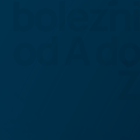
bolezni
od A do
Ž