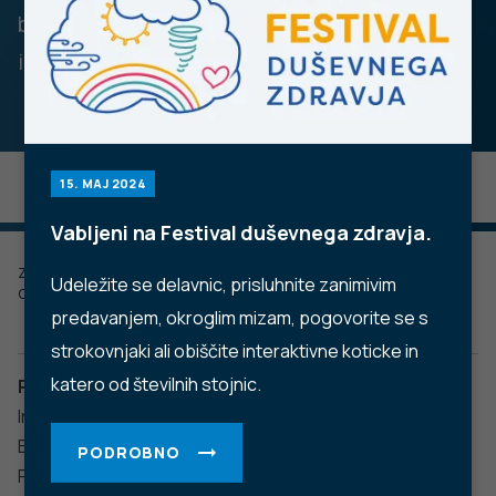
bolezen, ki se pogosto pojavlja med najstniki
in mlajšimi odraslimi, zlasti študenti.
15. MAJ 2024
Vabljeni na Festival duševnega zdravja.
Zadnje posodobljeno: 16.11.2022
Udeležite se delavnic, prisluhnite zanimivim
Objavljeno: 05.02.2015
predavanjem, okroglim mizam, pogovorite se s
strokovnjaki ali obiščite interaktivne koticke in
katero od številnih stojnic.
Povzročitelji
Infekcijsko mononukleozo povzroča najpogosteje virus
Epstein – Barr (EBV), redkeje citomegalovirus (CMV).
PODROBNO
Podobni bolezenski znaki so prisotni tudi pri vnetju žrela,