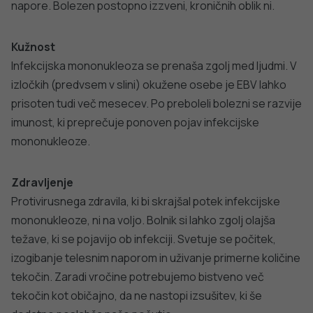
napore. Bolezen postopno izzveni, kroničnih oblik ni.
Kužnost
Infekcijska mononukleoza se prenaša zgolj med ljudmi. V
izločkih (predvsem v slini) okužene osebe je EBV lahko
prisoten tudi več mesecev. Po preboleli bolezni se razvije
imunost, ki preprečuje ponoven pojav infekcijske
mononukleoze.
Zdravljenje
Protivirusnega zdravila, ki bi skrajšal potek infekcijske
mononukleoze, ni na voljo. Bolnik si lahko zgolj olajša
težave, ki se pojavijo ob infekciji. Svetuje se počitek,
izogibanje telesnim naporom in uživanje primerne količine
tekočin. Zaradi vročine potrebujemo bistveno več
tekočin kot običajno, da ne nastopi izsušitev, ki še