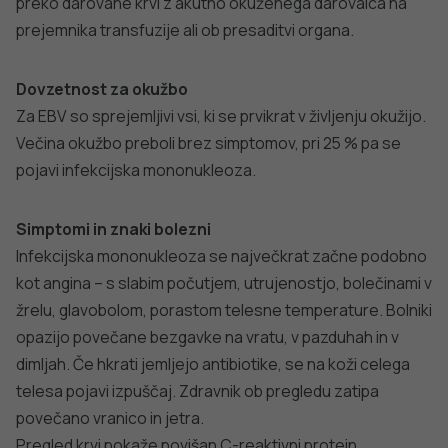
preko darovane krvi z akutno okuženega darovalca na
prejemnika transfuzije ali ob presaditvi organa.
Dovzetnost za okužbo
Za EBV so sprejemljivi vsi, ki se prvikrat v življenju okužijo.
Večina okužbo preboli brez simptomov, pri 25 % pa se
pojavi infekcijska mononukleoza.
Simptomi in znaki bolezni
Infekcijska mononukleoza se največkrat začne podobno
kot angina – s slabim počutjem, utrujenostjo, bolečinami v
žrelu, glavobolom, porastom telesne temperature. Bolniki
opazijo povečane bezgavke na vratu, v pazduhah in v
dimljah. Če hkrati jemljejo antibiotike, se na koži celega
telesa pojavi izpuščaj. Zdravnik ob pregledu zatipa
povečano vranico in jetra.
Pregled krvi pokaže povišan C-reaktivni protein,