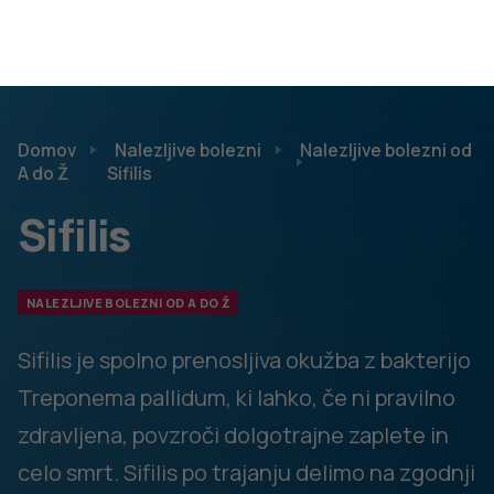
sifilisom ne razvije poznega stadija bolezni. Če pa se
bolezen ponovno pojavi (to je lahko 10 do 30 let po
okužbi), je zelo resna. Znaki poznega stadija se
najpogosteje kažejo kot prizadetost srčno-žilnega
sistema in prizadetosti osrednjega živčnega sistema
(nezmožnost premikanja delov telesa, otopelost,
demenca…). V poznem stadiju sifilisa bolezen prizadene
notranje organe, kar vodi v smrt.
Kako zdravnik ugotovi, da gre imate sifilis?
Pri primarnem sifilisu lahko z mikroskopskim pregledom
najdemo značilne bakterije iz razjede, največkrat pa se
diagnoza postavi iz vzorca krvi z mikrobiološko preiskavo
. V Sloveniji vse nosečnice rutinsko testiramo na sifilis.
Zadnji otrok s kongenitalnim sifilisom v Sloveniji je bil rojen
leta 1986.