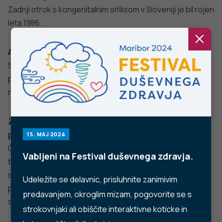
Facebook
Twitter
YouTube
Instagram
TikTok
LinkedIn
Trubarjeva cesta 2, 1000 Ljubljana
Telefon: +386 1 2441 400
Faks: +386 1 2441 447
E-pošta:
info@nijz.si
Center za komuniciranje: