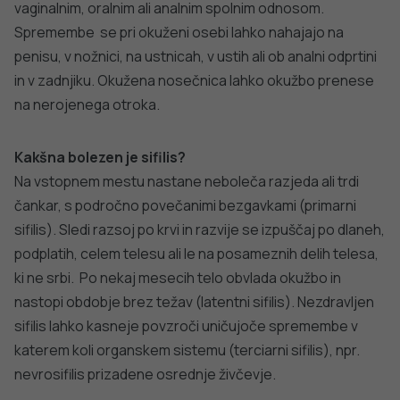
moškimi. Slovenske podatke o sifilisu najdete v poročilih o
spolno prenesenih boleznih na spletnih straneh NIJZ
na
naslednji povezavi
.
Evropske podatke o sifilisu najdete v poročilih
Evropskega centra za nadzor in spremljanje bolezni
(ECDC) na
naslednji povezavi
.
DODATNO BRANJE
Sorodni članki
VSE IZ TEMATIKE