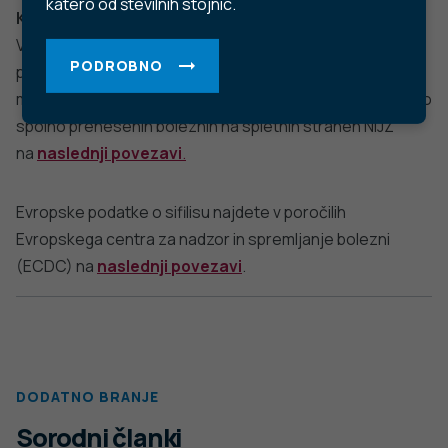
pr@nijz.si
© 2022 Nacionalni Inštitut za javno zdravje RS. Uporaba
in objava podatkov je dovoljena le z navedbo vira.
Politika varstva osebnih podatkov
Pogoji uporabe spletnega mesta
Politika piškotkov
Izjava o dostopnosti
Produkcija:
Ta spletna stran uporablja piškotke. Obvezni piškotki in
piškotki, ki ne obdelujejo osebnih podatkov, so že nameščeni.
Z vašim soglasjem pa vam bomo naložili tudi piškotke za
izboljšanje vaše uporabniške izkušnje. Več informacij o
piškotkih si lahko preberite na strani
Piškotki
, kjer lahko tudi
urejate nastavitve.
Slovenščina
Spremeni nastavitve
Izberi vse in zapri