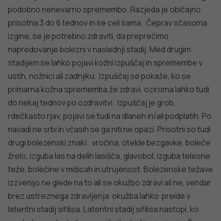
KORONAVIRUS
Spremljanje okužb s SARS-CoV-2 (covid-19)
PODROBNO
PREPREČEVANJE POŠKODB
Nasveti za varno in veselo noč čarovnic
PODROBNO
dobro
NALEZLJIVE BOLEZNI
Tedensko spremljanje respiratornega