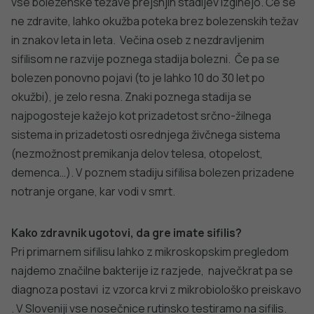
javno
sincicijskega virusa (RSV)
zdravje
PODROBNO
Stopite v stik z nami
Ne najdete odgovora na vaše vprašanje? Zastavite nam
vprašanje!
POŠLJI VPRAŠANJE