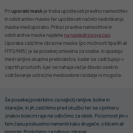
Pri
uporabi mask
je treba upoštevati pravilno namestitev
in odstranitev maske ter upoštevati načelo nedotikanja
maske med uporabo. Prikaz pravilne namestitve in
odstranitve maske najdete
na naslednji povezavi
.
Uporaba zaščitne obrazne maske (po možnosti tipa IIR ali
FFP2/N95) je še posebej smiselna za osebe, ki spadajo
med ranljive skupine prebivalstva, kadar se zadržujejo v
zaprtih prostorih, kjer se nahaja večje število oseb in
vzdrževanje ustrezne medosebne razdalje ni mogoče.
Še posebej poskrbimo za najbolj ranljive, bolne in
starejše, in jih zaščitimo pred okužbo ter se v primeru
znakov bolezni raje ne odločimo za obisk. Pozornost jim v
tem času poskusimo nameniti kako drugače, s klicem ali
pismom. Poskrbimo za njihovo zdravje.