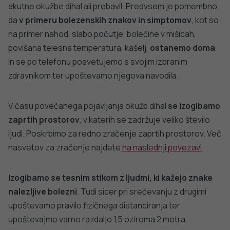
akutne okužbe dihal ali prebavil. Predvsem je pomembno,
da
v primeru bolezenskih znakov in simptomov
, kot so
na primer nahod, slabo počutje, bolečine v mišicah,
povišana telesna temperatura, kašelj,
ostanemo doma
in se po telefonu posvetujemo s svojim izbranim
zdravnikom ter upoštevamo njegova navodila.
V času povečanega pojavljanja okužb dihal
se izogibamo
zaprtih prostorov
, v katerih se zadržuje veliko število
ljudi. Poskrbimo za redno zračenje zaprtih prostorov. Več
nasvetov za zračenje najdete
na naslednji povezavi
.
Izogibamo se tesnim stikom z ljudmi, ki kažejo znake
nalezljive bolezni
. Tudi sicer pri srečevanju z drugimi
upoštevamo pravilo fizičnega distanciranja ter
upoštevajmo varno razdaljo 1,5 oziroma 2 metra.