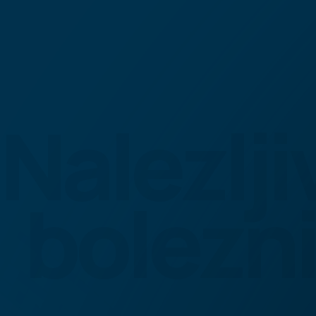
Nalezlji
bolezni