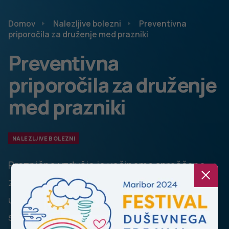
Domov
Nalezljive bolezni
Preventivna
priporočila za druženje med prazniki
Preventivna
priporočila za druženje
med prazniki
NALEZLJIVE BOLEZNI
Praznično vzdušje je večinoma sproščeno,
zato ne pozabimo na nekaj preventivnih
ukrepov, s katerimi bomo poskrbeli za
sproščene, varne in zdrave praznike.