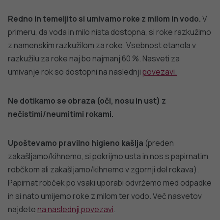
Redno in temeljito si umivamo roke z milom in vodo.
V
primeru, da voda in milo nista dostopna, si roke razkužimo
z namenskim razkužilom za roke. Vsebnost etanola v
razkužilu za roke naj bo najmanj 60 %. Nasveti za
umivanje rok so dostopni na naslednji
povezavi.
Ne dotikamo se obraza (oči, nosu in ust) z
nečistimi/neumitimi rokami.
Upoštevamo pravilno higieno kašlja
(preden
zakašljamo/kihnemo, si pokrijmo usta in nos s papirnatim
robčkom ali zakašljamo/kihnemo v zgornji del rokava).
Papirnat robček po vsaki uporabi odvržemo med odpadke
in si nato umijemo roke z milom ter vodo. Več nasvetov
najdete
na naslednji povezavi
.