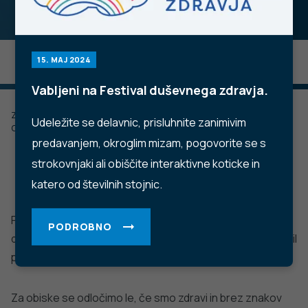
15. MAJ 2024
Vabljeni na Festival duševnega zdravja.
Zadnje posodobljeno: 22.12.2022
Udeležite se delavnic, prisluhnite zanimivim
Objavljeno: 22.12.2022
predavanjem, okroglim mizam, pogovorite se s
strokovnjaki ali obiščite interaktivne koticke in
katero od številnih stojnic.
Preprečimo morebitno okužbo med skupnim prazničnim
PODROBNO
druženjem in z upoštevanjem najpomembnejših priporočil
poskrbimo za naše najbližje.
Za obiske se odločimo le, če smo zdravi in brez znakov