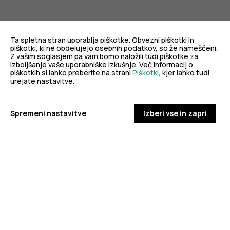
Ta spletna stran uporablja piškotke. Obvezni piškotki in
piškotki, ki ne obdelujejo osebnih podatkov, so že nameščeni.
Z vašim soglasjem pa vam bomo naložili tudi piškotke za
Za dobro javno zdravje
izboljšanje vaše uporabniške izkušnje. Več informacij o
piškotkih si lahko preberite na strani
Piškotki
, kjer lahko tudi
urejate nastavitve.
eZdravje
Podatkovni portal
NIJZ ambulante
Zdravj
Spremeni nastavitve
Izberi vse in zapri
KORONAVIRUS
Spremljanje okužb s SARS-CoV-2 (covid-19)
PODROBNO