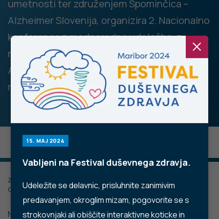
umetnosti ter združenjem Spominčica –
Alzheimer Slovenija, organizira 2. Nacionalno
konferenco z mednarodno udeležbo, z
naslovom: "Stanje in izzivi na področju
Alzheimerjeve bolezni v Sloveniji v luči nove
realnosti".
15. MAJ 2024
Vabljeni na Festival duševnega zdravja.
Zadnje posodobljeno: 29.11.2022
Udeležite se delavnic, prisluhnite zanimivim
Objavljeno: 18.08.2022
predavanjem, okroglim mizam, pogovorite se s
Nacionalna konferenca bo potekala
15. septembra
strokovnjaki ali obiščite interaktivne koticke in