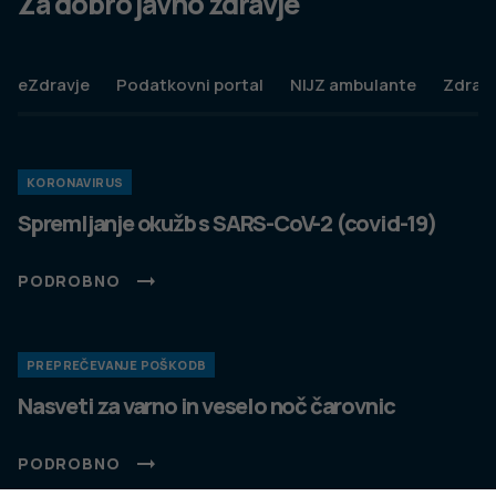
Za dobro javno zdravje
eZdravje
Podatkovni portal
NIJZ ambulante
Zdravj
KORONAVIRUS
Spremljanje okužb s SARS-CoV-2 (covid-19)
PODROBNO
PREPREČEVANJE POŠKODB
Nasveti za varno in veselo noč čarovnic
PODROBNO