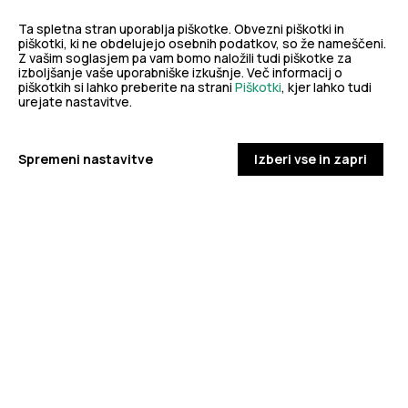
dobro
Ta spletna stran uporablja piškotke. Obvezni piškotki in
piškotki, ki ne obdelujejo osebnih podatkov, so že nameščeni.
NALEZLJIVE BOLEZNI
javno
Z vašim soglasjem pa vam bomo naložili tudi piškotke za
Tedensko spremljanje respiratornega
izboljšanje vaše uporabniške izkušnje. Več informacij o
piškotkih si lahko preberite na strani
Piškotki
, kjer lahko tudi
sincicijskega virusa (RSV)
urejate nastavitve.
zdravje
PODROBNO
Spremeni nastavitve
Izberi vse in zapri
Stopite v stik z nami
Ne najdete odgovora na vaše vprašanje? Zastavite nam
vprašanje!