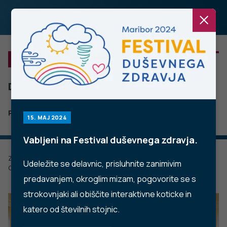
NE SPREGLEJTE
Demenca
PODROBNO
15. MAJ 2024
Vabljeni na Festival duševnega zdravja.
Zadnje posodobljeno: 06.12.2022
Udeležite se delavnic, prisluhnite zanimivim
Objavljeno: 02.09.2022
predavanjem, okroglim mizam, pogovorite se s
strokovnjaki ali obiščite interaktivne koticke in
katero od številnih stojnic.