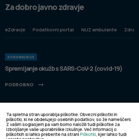
Za dobro javno zdravje
eZdravje
Podatkovni portal
NIJZ ambulante
Zdravj
KORONAVIRUS
Spremljanje okužb s SARS-CoV-2 (covid-19)
PODROBNO
PREPREČEVANJE POŠKODB
Ta spletna stran uporablja piškotke. Obvezni piškotki in
Nasveti za varno in veselo noč čarovnic
piškotki, ki ne obdelujejo osebnih podatkov, so že nameščeni.
Z vašim soglasjem pa vam bomo naložili tudi piškotke za
izboljšanje vaše uporabniške izkušnje. Več informacij o
piškotkih si lahko preberite na strani
Piškotki
, kjer lahko tudi
PODROBNO