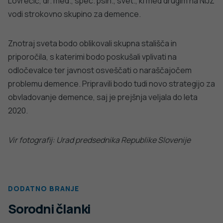
Lovrečič, dr. med., spec. psih., svet., ki med drugim na NIJZ
vodi strokovno skupino za demence.
Znotraj sveta bodo oblikovali skupna stališča in
priporočila, s katerimi bodo poskušali vplivati na
odločevalce ter javnost osveščati o naraščajočem
problemu demence. Pripravili bodo tudi novo strategijo za
obvladovanje demence, saj je prejšnja veljala do leta
2020.
Vir fotografij: Urad predsednika Republike Slovenije
DODATNO BRANJE
Sorodni članki