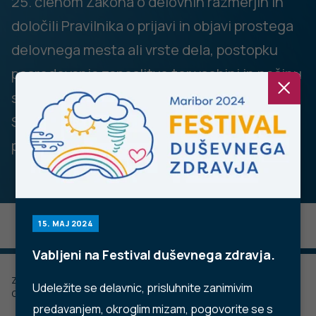
25. členom Zakona o delovnih razmerjih in
določili Pravilnika o prijavi in objavi prostega
delovnega mesta ali vrste dela, postopku
posredovanja zaposlitve ter vsebini in načinu
sporočanja podatkov Zavodu Republike
Slovenije za zaposlovanje objavlja naslednje
prosto delovno mesto:
15. MAJ 2024
Vabljeni na Festival duševnega zdravja.
Zadnje posodobljeno: 23.10.2023
Udeležite se delavnic, prisluhnite zanimivim
Objavljeno: 23.10.2023
predavanjem, okroglim mizam, pogovorite se s