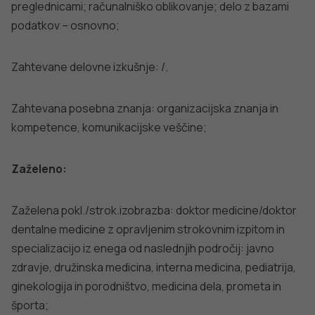
preglednicami; računalniško oblikovanje; delo z bazami
podatkov – osnovno;
Zahtevane delovne izkušnje: /.
Zahtevana posebna znanja: organizacijska znanja in
kompetence, komunikacijske veščine;
Zaželeno:
Zaželena pokl./strok.izobrazba: doktor medicine/doktor
dentalne medicine z opravljenim strokovnim izpitom in
specializacijo iz enega od naslednjih področij: javno
zdravje, družinska medicina, interna medicina, pediatrija,
ginekologija in porodništvo, medicina dela, prometa in
športa;