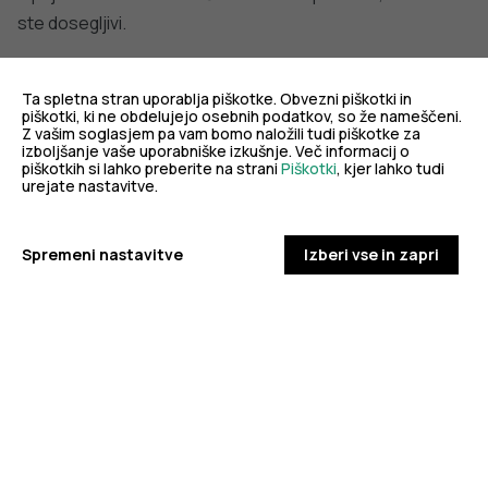
ste dosegljivi.
Za dodatne informacije smo vam na voljo na e-naslovu:
Ta spletna stran uporablja piškotke. Obvezni piškotki in
kadrovska.sluzba@nijz.si
.
piškotki, ki ne obdelujejo osebnih podatkov, so že nameščeni.
Z vašim soglasjem pa vam bomo naložili tudi piškotke za
izboljšanje vaše uporabniške izkušnje. Več informacij o
piškotkih si lahko preberite na strani
Piškotki
, kjer lahko tudi
Možnost prijave
vključno do 31. 10. 2023
.
urejate nastavitve.
Spremeni nastavitve
Izberi vse in zapri
DODATNO BRANJE
Sorodni članki
VSE IZ TEMATIKE