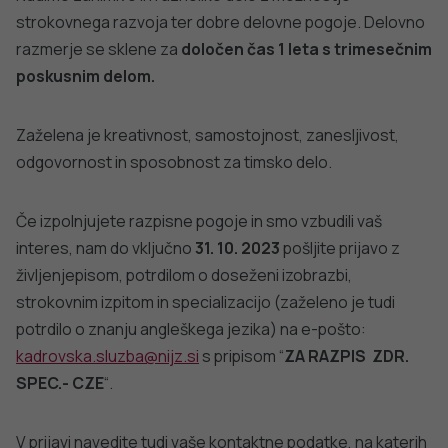
strokovnega razvoja ter dobre delovne pogoje. Delovno
razmerje se sklene za
določen čas 1 leta s trimesečnim
poskusnim delom.
Zaželena je kreativnost, samostojnost, zanesljivost,
odgovornost in sposobnost za timsko delo.
Če izpolnjujete razpisne pogoje in smo vzbudili vaš
interes, nam do vključno
31. 10. 2023
pošljite prijavo z
življenjepisom, potrdilom o doseženi izobrazbi,
strokovnim izpitom in specializacijo (zaželeno je tudi
potrdilo o znanju angleškega jezika) na e-pošto:
kadrovska.sluzba@nijz.si
s pripisom “
ZA RAZPIS ZDR.
SPEC.- CZE
“.
V prijavi navedite tudi vaše kontaktne podatke, na katerih