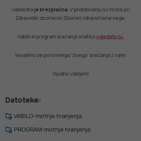
Udeležba
je brezplačna.
V pridobivanju so točke pri
Zdravniški zbornici in Zbornici zdravstvene nege.
Vabilo in program srečanja si lahko
ogledate tu.
Veselimo se ponovnega “živega” srečanja z vami.
Vljudno vabljeni!
Datoteke:
VABILO-motnje hranjenja
PROGRAM-motnje hranjenja