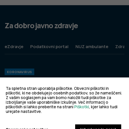
Za dobro javno zdravje
eZdravje
Podatkovni portal
NIJZ ambulante
Zdravj
KORONAVIRUS
Spremljanje okužb s SARS-CoV-2 (covid-19)
Ta spletna stran uporablja piškotke. Obvezni piškotki in
piškotki, ki ne obdelujejo osebnih podatkov, so že nameščeni.
Z vašim soglasjem pa vam bomo naložili tudi piškotke za
PODROBNO
izboljšanje vaše uporabniške izkušnje. Več informacij o
piškotkih si lahko preberite na strani
Piškotki
, kjer lahko tudi
urejate nastavitve.
PREPREČEVANJE POŠKODB