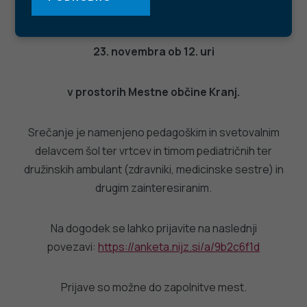
ki bo potekalo
23. novembra ob 12. uri
v prostorih Mestne občine Kranj.
Srečanje je namenjeno pedagoškim in svetovalnim
delavcem šol ter vrtcev in timom pediatričnih ter
družinskih ambulant (zdravniki, medicinske sestre) in
drugim zainteresiranim.
Na dogodek se lahko prijavite na naslednji
povezavi:
https://anketa.nijz.si/a/9b2c6f1d
Prijave so možne do zapolnitve mest.