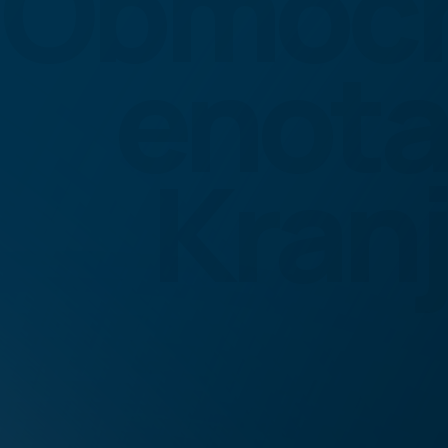
Območ
enota
Kranj