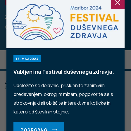
OBMOČNA ENOTA KRANJ
23. novembra ob 12. uri v prostorih Mestne
občine Kranj.
15. MAJ 2024
Vabljeni na Festival duševnega zdravja.
Zadnje posodobljeno: 24.11.2022
Udeležite se delavnic, prisluhnite zanimivim
Objavljeno: 10.10.2022
predavanjem, okroglim mizam, pogovorite se s
NIJZ OE Kranj in MO Kranj vabita
strokovnjaki ali obiščite interaktivne koticke in
katero od številnih stojnic.
na strokovno srečanje MLADOSTNIK IN MOTNJE
HRANJENJA,
PODROBNO