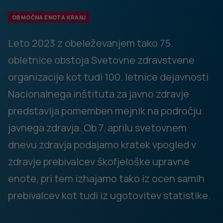
ZORA, DORA) v občinah Gorenja vas Poljane in Škofja
Loka, v Žireh in Železnikih pa v dveh od treh,
nižja bolniška odsotnost z dela in nižja splošna
umrljivost, z izjemo občine Železniki,
nižja umrljivost zaradi vseh vrst raka v občini Gorenja
vas Poljane.
Za ohranjanje in nadaljnjo krepitev zdravja prebivalcev je
ključen zdrav življenjski slog. Posebne izzive za občine na
Škofjeloškem pa predstavljajo:
zmanjševanje rabe alkohola in izboljšanje prometne
varnosti,