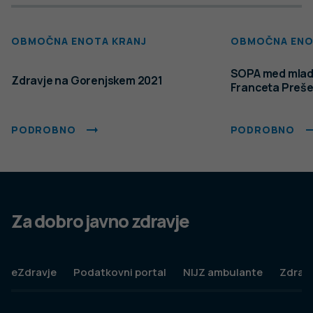
Ta spletna stran uporablja piškotke. Obvezni piškotki in
piškotki, ki ne obdelujejo osebnih podatkov, so že nameščeni.
Z vašim soglasjem pa vam bomo naložili tudi piškotke za
izboljšanje vaše uporabniške izkušnje. Več informacij o
piškotkih si lahko preberite na strani
Piškotki
, kjer lahko tudi
urejate nastavitve.
Slovenščina
Spremeni nastavitve
Izberi vse in zapri