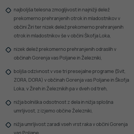
PODROBNO
dobro
NALEZLJIVE BOLEZNI
javno
Tedensko spremljanje respiratornega
sincicijskega virusa (RSV)
zdravje
PODROBNO
Stopite v stik z nami