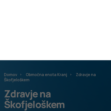
izbor.
Med ugodnimi kazalniki, po katerih izstopajo, so:
stopnja razvitosti in stopnja delovne aktivnosti,
nizek delež najmanj izobraženih prebivalcev v
občinah Žiri in Škofja Loka,
najboljša telesna zmogljivost in najnižji delež
prekomerno prehranjenih otrok in mladostnikov v
občini Žiri ter nizek delež prekomerno prehranjenih
otrok in mladostnikov še v občini Škofja Loka,
nizek delež prekomerno prehranjenih odraslih v
občinah Gorenja vas Poljane in Železniki,
boljša odzivnost v vse tri presejalne programe (Svit,