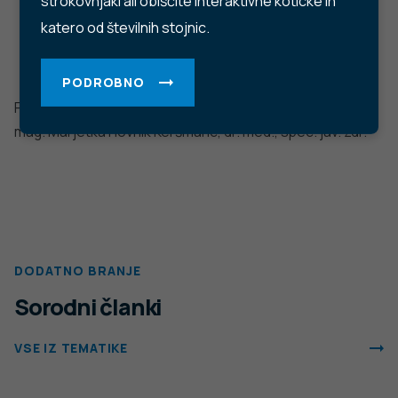
Trubarjeva cesta 2, 1000 Ljubljana
Telefon: +386 1 2441 400
Faks: +386 1 2441 447
E-pošta:
info@nijz.si
Center za komuniciranje:
pr@nijz.si
© 2022 Nacionalni Inštitut za javno zdravje RS. Uporaba
in objava podatkov je dovoljena le z navedbo vira.
Politika varstva osebnih podatkov
Pogoji uporabe spletnega mesta
Politika piškotkov
Izjava o dostopnosti
Produkcija: