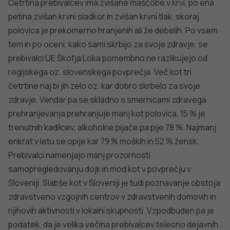
DODATNO BRANJE
Sorodni članki
VSE IZ TEMATIKE
OBMOČNA ENOTA KRANJ
OBMOČNA ENO
SOPA med mladi
Zdravje na Gorenjskem 2021
Franceta Preše
PODROBNO
PODROBNO