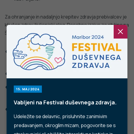
Ne najdete odgovora na vaše vprašanje? Zastavite nam
vprašanje!
POŠLJI VPRAŠANJE
Facebook
Twitter
YouTube
Instagram
TikTok
LinkedIn