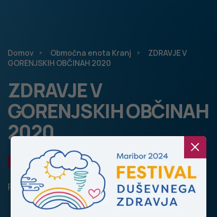
Domov
Območna enota Kranj
ZDRAVJE V
GORENJSKIH OBČINAH 2020
ZDRAVJE V
GORENJSKIH OBČINAH
2020
OBMOČNA ENOTA KRANJ
Publikacije 2020