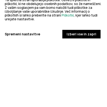
piškotki, ki ne obdelujejo osebnih podatkov, so že nameščeni.
Z vašim soglasjem pa vam bomo naložili tudi piškotke za
izboljšanje vaše uporabniške izkušnje. Več informacij o
piškotkih si lahko preberite na strani
Piškotki
, kjer lahko tudi
urejate nastavitve.
Za dobro javno zdravje
Spremeni nastavitve
Izberi vse in zapri
eZdravje
Podatkovni portal
NIJZ ambulante
Zdravj
KORONAVIRUS
Spremljanje okužb s SARS-CoV-2 (covid-19)
PODROBNO
PREPREČEVANJE POŠKODB