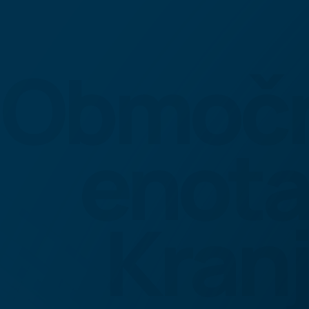
Območ
enota
Kranj