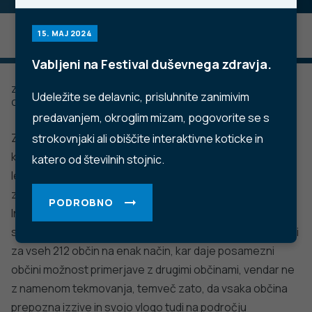
15. MAJ 2024
Vabljeni na Festival duševnega zdravja.
Zadnje posodobljeno: 27.11.2022
Udeležite se delavnic, prisluhnite zanimivim
Objavljeno: 01.07.2020
predavanjem, okroglim mizam, pogovorite se s
Zdravje v občini predstavlja vir informacij o ključnih
strokovnjaki ali obiščite interaktivne koticke in
kazalnikih zdravja v slovenskem prostoru, ki ga letno od
katero od številnih stojnic.
leta 2016 dalje pripravlja Nacionalni inštitut za javno
zdravje (NIJZ) v sodelovanju z drugimi organizacijami.
PODROBNO
Informacije so predstavljene na ravni Slovenije,
statističnih regij, upravnih enot in občin. Podatki so zbrani
za vseh 212 občin na enak način, kar daje posamezni
občini možnost primerjave z drugimi občinami, vendar ne
z namenom tekmovanja, temveč zato, da vsaka občina
prepozna izzive in svojo vlogo tudi na področju