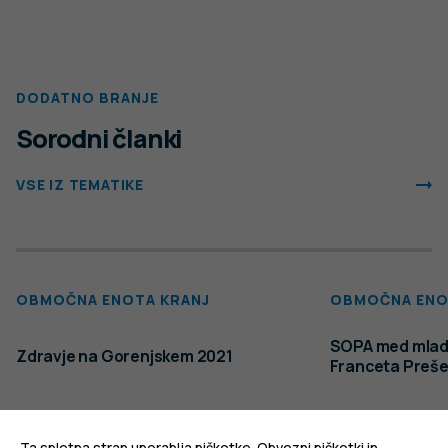
DODATNO BRANJE
Sorodni članki
VSE IZ TEMATIKE
OBMOČNA ENOTA KRANJ
OBMOČNA ENO
SOPA med mladi
Zdravje na Gorenjskem 2021
Franceta Preše
PODROBNO
PODROBNO
Ta spletna stran uporablja piškotke. Obvezni piškotki in