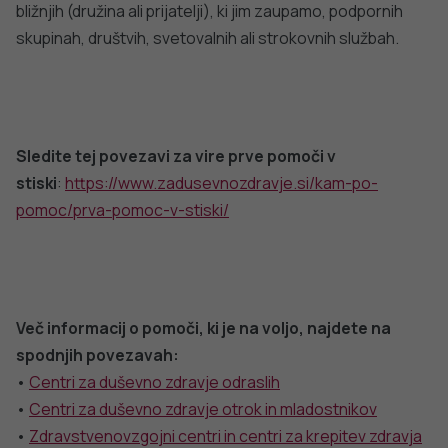
Ta spletna stran uporablja piškotke. Obvezni piškotki in
piškotki, ki ne obdelujejo osebnih podatkov, so že nameščeni.
Z vašim soglasjem pa vam bomo naložili tudi piškotke za
izboljšanje vaše uporabniške izkušnje. Več informacij o
piškotkih si lahko preberite na strani
Piškotki
, kjer lahko tudi
urejate nastavitve.
Slovenščina
Spremeni nastavitve
Izberi vse in zapri