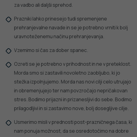
PODROBNO
dobro
NALEZLJIVE BOLEZNI
javno
Tedensko spremljanje respiratornega
sincicijskega virusa (RSV)
zdravje
PODROBNO
Stopite v stik z nami