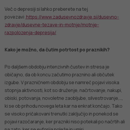
Dodatna gradiva:
•
Psihična odpornost v vsakdanjem življenju – izvedba
tehnike Prizemljitev
•
Priporočila za izvajanje tehnik sproščanja
•
Duševno zdravje ni cilj, temveč pot – intervju
•
Ravnanje s strahovi in paničnimi napadi – predavanje
•
O prijaznosti – intervju
•
Kako pomagati svojim bližnjim v duševni/psihični stiski?
•
Odzivanje v času krizne situacije in načini njenega
obvladovanja
•
Poskrbimo za svoje dobro počutje
•
Ostala gradiva na temo dobrega počutja in duševnega
zdravja