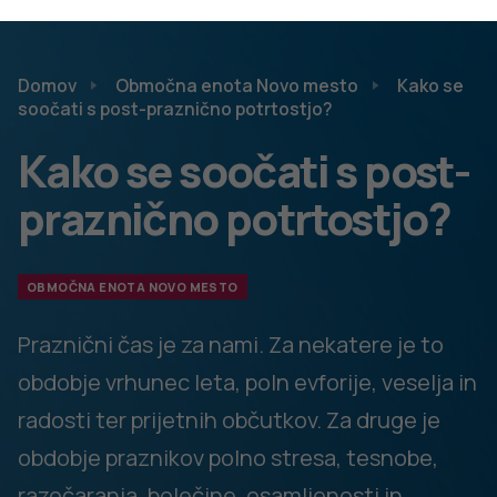
Prazniki lahko prinesejo tudi spremenjene
prehranjevalne navade in se je potrebno vrniti k bolj
uravnoteženemu načinu prehranjevanja.
Vzemimo si čas za dober spanec.
Ozreti se je potrebno v prihodnost in ne v preteklost.
Morda smo si zastavili novoletno zaobljubo, ki jo
stežka izpolnjujemo. Morda nas novi cilji celo utrujajo
in obremenjujejo ter nam povzročajo nepričakovan
stres. Bodimo prijazni in prizanesljivi do sebe. Bodimo
prilagodljivi in si zastavimo nove, bolj dosegljive cilje.
Usmerimo misli v prednosti post-prazničnega časa, ki
nam ponuja možnost, da se osredotočimo na dobre
stvari okoli nas.