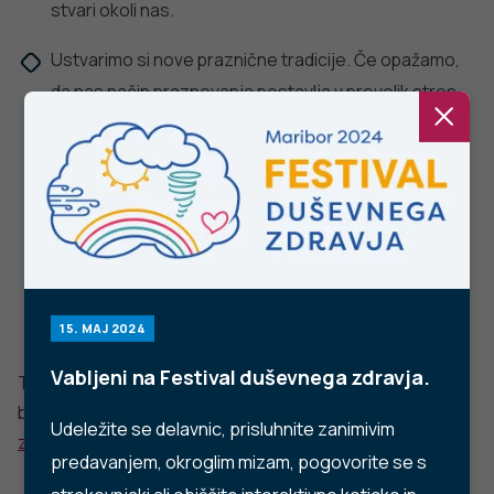
Ne najdete odgovora na vaše vprašanje? Zastavite nam
vprašanje!
POŠLJI VPRAŠANJE
Facebook
Twitter
YouTube
Instagram
TikTok
LinkedIn