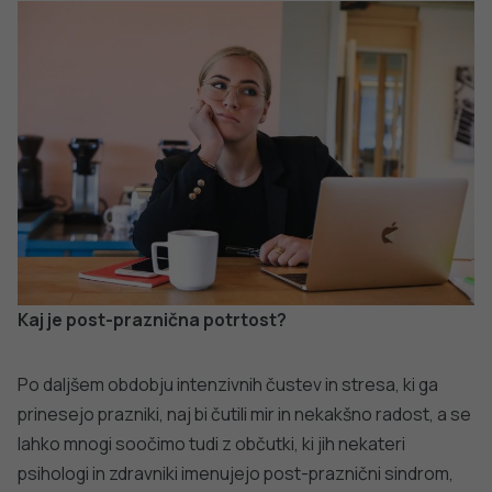
katero od številnih stojnic.
PODROBNO
Kdaj po pomoč in podporo?
Pogosto je ravno praznično obdobje tisto, ki prinese na
plan marsikatero bolečino, spomine, izkušnje ali druga
negativna čustva. Marsikdo se znajde v stiski. Kot je
zgoraj zapisano, negativni občutki, ki jih pripisujemo post-
prazničnemu sindromu izzvenijo hitreje kot depresija.
Kljub vsemu pa je potrebno, da si prisluhnemo in smo
pozorni na to, če ti občutki vztrajajo daljši čas. V kolikor ti
občutki trajajo dlje časa in smo se znašli v duševni stiski
je pomembno, da ne oklevamo, temveč čimprej poiščemo
pomoč in podporo. Pomoč lahko poiščemo pri svojih
bližnjih (družina ali prijatelji), ki jim zaupamo, podpornih