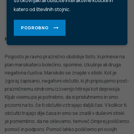
Trubarjeva cesta 2, 1000 Ljubljana
Telefon: +386 1 2441 400
Faks: +386 1 2441 447
E-pošta:
info@nijz.si
Center za komuniciranje:
pr@nijz.si
© 2022 Nacionalni Inštitut za javno zdravje RS. Uporaba
in objava podatkov je dovoljena le z navedbo vira.
Politika varstva osebnih podatkov
Pogoji uporabe spletnega mesta
Politika piškotkov
Izjava o dostopnosti
Produkcija: