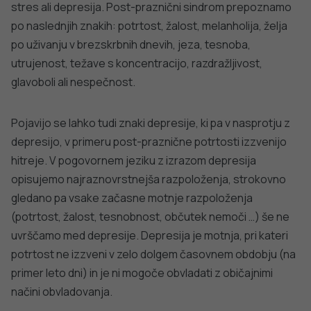
skupinah, društvih, svetovalnih ali strokovnih službah.
Sledite tej povezavi za vire prve pomoči v
stiski
:
https://www.zadusevnozdravje.si/kam-po-
pomoc/prva-pomoc-v-stiski/
Več informacij o pomoči, ki je na voljo, najdete na
spodnjih povezavah:
•
Centri za duševno zdravje odraslih
•
Centri za duševno zdravje otrok in mladostnikov
•
Zdravstvenovzgojni centri in centri za krepitev zdravja
•
Mreža virov pomoči v Sloveniji