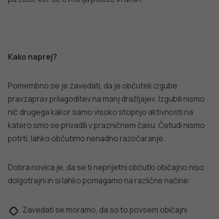
DODATNO BRANJE
Sorodni članki
VSE IZ TEMATIKE
OBMOČNA ENOTA NOVO MESTO
OBMOČNA ENO
Okrogla miza “Rak dojk & njegovi
Kako zmanjšamo
obrazi”
PODROBNO
PODROBNO