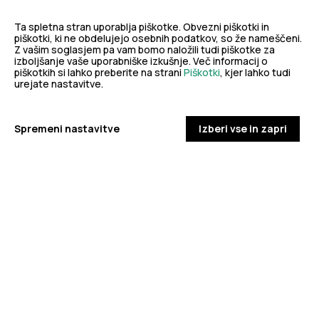
dobro
NALEZLJIVE BOLEZNI
javno
Ta spletna stran uporablja piškotke. Obvezni piškotki in
Tedensko spremljanje respiratornega
piškotki, ki ne obdelujejo osebnih podatkov, so že nameščeni.
Z vašim soglasjem pa vam bomo naložili tudi piškotke za
sincicijskega virusa (RSV)
izboljšanje vaše uporabniške izkušnje. Več informacij o
zdravje
piškotkih si lahko preberite na strani
Piškotki
, kjer lahko tudi
urejate nastavitve.
PODROBNO
Spremeni nastavitve
Izberi vse in zapri
Stopite v stik z nami
Ne najdete odgovora na vaše vprašanje? Zastavite nam
vprašanje!