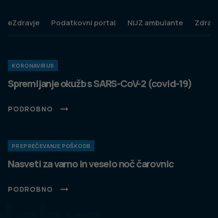
eZdravje
Podatkovni portal
NIJZ ambulante
Zdravj
KORONAVIRUS
Spremljanje okužb s SARS-CoV-2 (covid-19)
PODROBNO
PREPREČEVANJE POŠKODB
Nasveti za varno in veselo noč čarovnic
PODROBNO