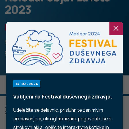
2023
PODATKI
Napovedane objave podatkov v letu 2023 so
prikazane v spodnji tabeli.
15. MAJ 2024
Vabljeni na Festival duševnega zdravja.
Zadnje posodobljeno: 29.09.2023
Udeležite se delavnic, prisluhnite zanimivim
Objavljeno: 30.01.2023
predavanjem, okroglim mizam, pogovorite se s
strokovnjaki ali obiščite interaktivne koticke in