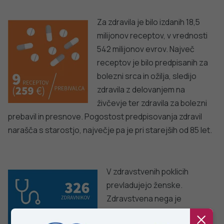
javno
sincicijskega virusa (RSV)
zdravje
PODROBNO
Stopite v stik z nami
Ne najdete odgovora na vaše vprašanje? Zastavite nam
vprašanje!
POŠLJI VPRAŠANJE