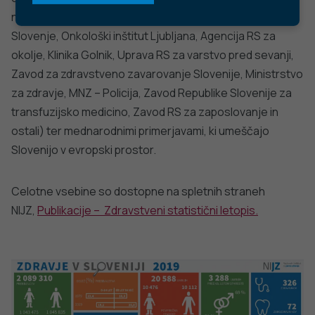
Center za komuniciranje:
pr@nijz.si
© 2022 Nacionalni Inštitut za javno zdravje RS. Uporaba
in objava podatkov je dovoljena le z navedbo vira.
Politika varstva osebnih podatkov
Pogoji uporabe spletnega mesta
Politika piškotkov
Izjava o dostopnosti
Produkcija:
Ta spletna stran uporablja piškotke. Obvezni piškotki in
piškotki, ki ne obdelujejo osebnih podatkov, so že nameščeni.
Z vašim soglasjem pa vam bomo naložili tudi piškotke za
izboljšanje vaše uporabniške izkušnje. Več informacij o
piškotkih si lahko preberite na strani
Piškotki
, kjer lahko tudi
urejate nastavitve.
Slovenščina
Spremeni nastavitve
Izberi vse in zapri