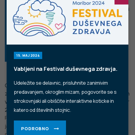
Facebook
Twitter
YouTube
Instagram
TikTok
LinkedIn
Trubarjeva cesta 2, 1000 Ljubljana
Telefon: +386 1 2441 400
Faks: +386 1 2441 447
E-pošta:
info@nijz.si