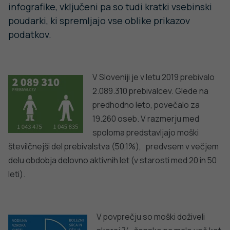
organizacij, ki zbirajo in se ukvarjajo s podatki, vezanimi
na zdravje prebivalstva (Statistični Urad Republike
Slovenje, Onkološki inštitut Ljubljana, Agencija RS za
okolje, Klinika Golnik, Uprava RS za varstvo pred sevanji,
Zavod za zdravstveno zavarovanje Slovenije, Ministrstvo
za zdravje, MNZ – Policija, Zavod Republike Slovenije za
transfuzijsko medicino, Zavod RS za zaposlovanje in
ostali) ter mednarodnimi primerjavami, ki umeščajo
Slovenijo v evropski prostor.
Celotne vsebine so dostopne na spletnih straneh
NIJZ,
Publikacije – Zdravstveni statistični letopis.