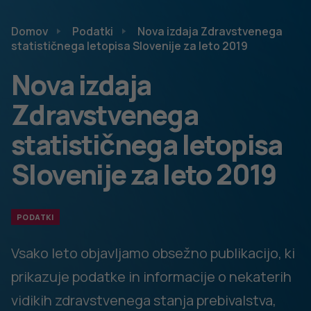
Za zdravila je bilo izdanih 18,5
milijonov receptov, v vrednosti
542 milijonov evrov. Največ
receptov je bilo predpisanih za
bolezni srca in ožilja, sledijo
zdravila z delovanjem na
živčevje ter zdravila za bolezni
prebavil in presnove. Pogostost predpisovanja zdravil
narašča s starostjo, največje pa je pri starejših od 85 let.
V zdravstvenih poklicih
prevladujejo ženske.
Zdravstvena nega je
tradicionalno ženski poklic, v