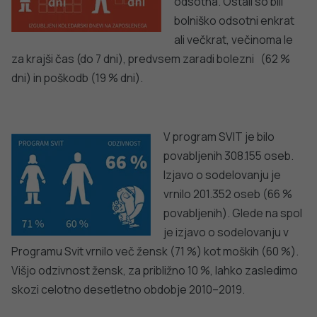
KORONAVIRUS
Spremljanje okužb s SARS-CoV-2 (covid-19)
PODROBNO
PREPREČEVANJE POŠKODB
Nasveti za varno in veselo noč čarovnic
PODROBNO
dobro
NALEZLJIVE BOLEZNI
Tedensko spremljanje respiratornega