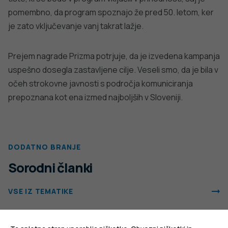
pomembno, da program spoznajo že pred 50. letom, ker
je zato vključevanje vanj takrat lažje.
Prejem nagrade Prizma potrjuje, da je izvedena kampanja
uspešno dosegla zastavljene cilje. Veseli smo, da je bila v
očeh strokovne javnosti s področja komuniciranja
prepoznana kot ena izmed najboljših v Sloveniji.
DODATNO BRANJE
Sorodni članki
VSE IZ TEMATIKE