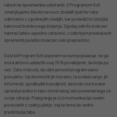
raka in te spremembe odstraniti. S Programom Svit
zmanjšujemo število na novo zbolelih ljudi ter raka
odkrivamo v zgodnejših stadijih, kar posledično izboljša
kakovost bolnikovega življenja. Zgodaj odkrito bolezen
namreč lahko uspešno zdravimo, z odkritjem predrakavih
sprememb pa lahko bolezen celo preprečimo.
Da bi bil Program Svit uspešen na ravni populacije, se ga
mora aktivno udeležiti vsaj 70 % povabljenih, še bolje pa
več. Zato ni dovolj, da ciljni javnosti program samo
ponudimo. Opolnomočiti jih moramo za sodelovanje, jih
informirati, spodbuditi in podpreti, da bodo vse korake
opravili pravilno in tako storili nekaj zelo pomembnega za
svoje zdravje. Poleg tega je izziv komunikacija vsebin
povezanih z zadnjo platjo, saj ta tema še vedno
predstavlja tabu.