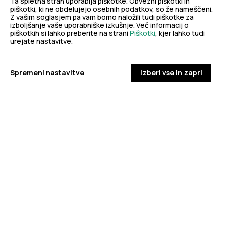
Ta spletna stran uporablja piškotke. Obvezni piškotki in
piškotki, ki ne obdelujejo osebnih podatkov, so že nameščeni.
Z vašim soglasjem pa vam bomo naložili tudi piškotke za
PROGRAMI
PROGRAMI
izboljšanje vaše uporabniške izkušnje. Več informacij o
piškotkih si lahko preberite na strani
Piškotki
, kjer lahko tudi
urejate nastavitve.
To sem jaz – viri opore za
Program Ven za
odraščajoče otroke in mladostnike
Spremeni nastavitve
Izberi vse in zapri
PODROBNO
PODROBNO
Za dobro javno zdravje
eZdravje
Podatkovni portal
NIJZ ambulante
Zdravj