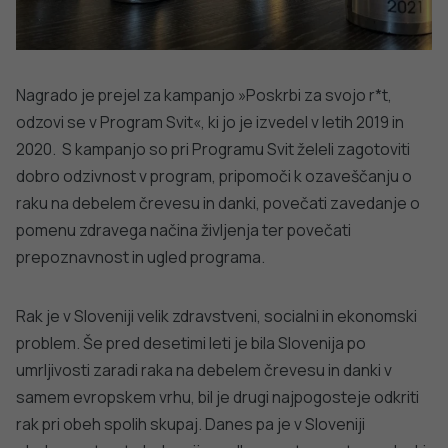
Nagrado je prejel za kampanjo »Poskrbi za svojo r*t,
odzovi se v Program Svit«, ki jo je izvedel v letih 2019 in
2020. S kampanjo so pri Programu Svit želeli zagotoviti
dobro odzivnost v program, pripomoči k ozaveščanju o
raku na debelem črevesu in danki, povečati zavedanje o
pomenu zdravega načina življenja ter povečati
prepoznavnost in ugled programa.
Rak je v Sloveniji velik zdravstveni, socialni in ekonomski
problem. Še pred desetimi leti je bila Slovenija po
umrljivosti zaradi raka na debelem črevesu in danki v
samem evropskem vrhu, bil je drugi najpogosteje odkriti
rak pri obeh spolih skupaj. Danes pa je v Sloveniji