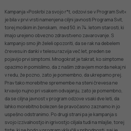
Kampanja »Poskrbi za svojo r*t, odzovi se v Program Svit«
je bila v prvi vrsti namenjena ciljni javnosti Programa Svit,
torej moškim in ženskam, med 50. in 74. letom starosti, ki
imajo urejeno obvezno zdravstveno zavarovanje. S
kampanjo smo jih želeli opozoriti, da se rak na debelem
črevesu in danki v telesu razvija več let, preden se
pojavijo prvi simptomi. Mnogokrat je takrat, ko simptome
opazimo in pomislimo, da z našim zdravjem morda nekaj ni
v redu, že pozno, zato je pomembno, da ukrepamo prej.
Prav tako morebitne spremembe na steni črevesa ne
krvavijo nujno pri vsakem odvajanju, zato je pomembno,
da se ciljna javnost v program odzove vsaki dve leti, da
lahko morebitno bolezen še pravočasno zaznamo in jo
uspešno odstranimo. Po drugi strani pa je kampanja s
svojo izzivalnostjo in igrivostjo ciljala tudi na mlajše, torej
tiste, ki se bodo v program vključili v prihodnosti, saj je