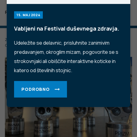
PODROBNO
15. MAJ 2024
Vabljeni na Festival duševnega zdravja.
Zadnje posodobljeno: 15.12.2022
Udeležite se delavnic, prisluhnite zanimivim
Objavljeno: 20.05.2021
predavanjem, okroglim mizam, pogovorite se s
strokovnjaki ali obiščite interaktivne koticke in
katero od številnih stojnic.
PODROBNO