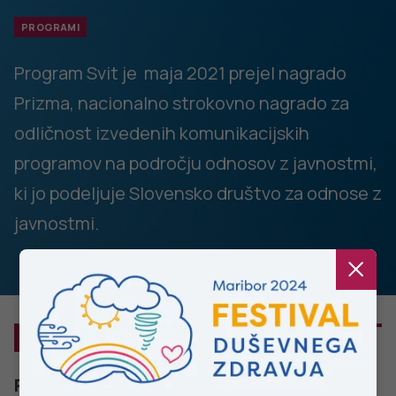
PROGRAMI
Program Svit je maja 2021 prejel nagrado
Prizma, nacionalno strokovno nagrado za
odličnost izvedenih komunikacijskih
programov na področju odnosov z javnostmi,
ki jo podeljuje Slovensko društvo za odnose z
javnostmi.
NE SPREGLEJTE
Programi