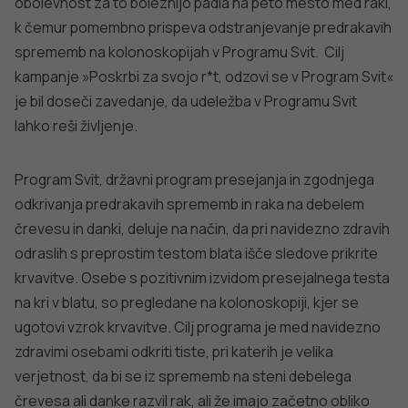
obolevnost za to boleznijo padla na peto mesto med raki,
k čemur pomembno prispeva odstranjevanje predrakavih
sprememb na kolonoskopijah v Programu Svit. Cilj
kampanje »Poskrbi za svojo r*t, odzovi se v Program Svit«
je bil doseči zavedanje, da udeležba v Programu Svit
lahko reši življenje.
Program Svit, državni program presejanja in zgodnjega
odkrivanja predrakavih sprememb in raka na debelem
črevesu in danki, deluje na način, da pri navidezno zdravih
odraslih s preprostim testom blata išče sledove prikrite
krvavitve. Osebe s pozitivnim izvidom presejalnega testa
na kri v blatu, so pregledane na kolonoskopiji, kjer se
ugotovi vzrok krvavitve. Cilj programa je med navidezno
zdravimi osebami odkriti tiste, pri katerih je velika
verjetnost, da bi se iz sprememb na steni debelega
črevesa ali danke razvil rak, ali že imajo začetno obliko