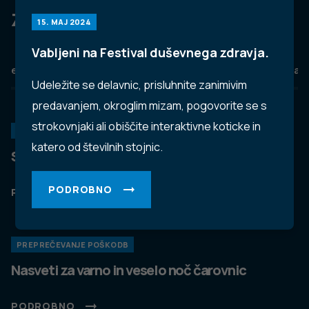
Za dobro javno zdravje
15. MAJ 2024
Vabljeni na Festival duševnega zdravja.
eZdravje
Podatkovni portal
NIJZ ambulante
Zdravj
Udeležite se delavnic, prisluhnite zanimivim
predavanjem, okroglim mizam, pogovorite se s
strokovnjaki ali obiščite interaktivne koticke in
KORONAVIRUS
katero od številnih stojnic.
Spremljanje okužb s SARS-CoV-2 (covid-19)
PODROBNO
PODROBNO
PREPREČEVANJE POŠKODB
Nasveti za varno in veselo noč čarovnic
PODROBNO