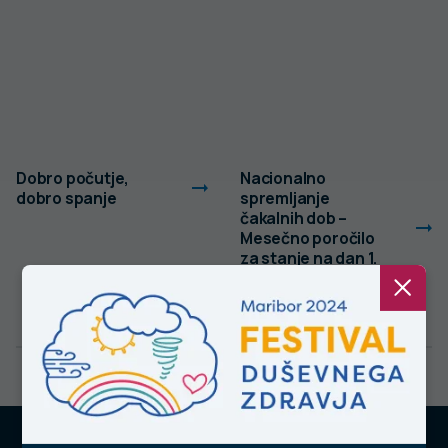
Dobro počutje,
Nacionalno
dobro spanje
spremljanje
čakalnih dob –
Mesečno poročilo
za stanje na dan 1.
10. 2023