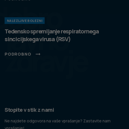
dobro
NALEZLJIVE BOLEZNI
javno
Tedensko spremljanje respiratornega
sincicijskega virusa (RSV)
zdravje
PODROBNO
Stopite v stik z nami
Ne najdete odgovora na vaše vprašanje? Zastavite nam
vprašanje!