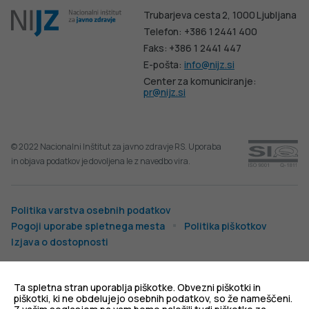
Trubarjeva cesta 2, 1000 Ljubljana
Telefon: +386 1 2441 400
Faks: +386 1 2441 447
E-pošta:
info@nijz.si
Center za komuniciranje:
pr@nijz.si
© 2022 Nacionalni Inštitut za javno zdravje RS. Uporaba
in objava podatkov je dovoljena le z navedbo vira.
Politika varstva osebnih podatkov
Pogoji uporabe spletnega mesta
Politika piškotkov
Izjava o dostopnosti
Produkcija:
Ta spletna stran uporablja piškotke. Obvezni piškotki in
piškotki, ki ne obdelujejo osebnih podatkov, so že nameščeni.