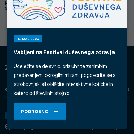
poročilo, 1. julij–30.
poročilo, 1. april–
september 2023
30. junij 2023
15. MAJ 2024
Vabljeni na Festival duševnega zdravja.
Za dobro javno zdravje
Udeležite se delavnic, prisluhnite zanimivim
predavanjem, okroglim mizam, pogovorite se s
strokovnjaki ali obiščite interaktivne koticke in
eZdravje
Podatkovni portal
NIJZ ambulante
Zdravj
katero od številnih stojnic.
PODROBNO
KORONAVIRUS
Spremljanje okužb s SARS-CoV-2 (covid-19)