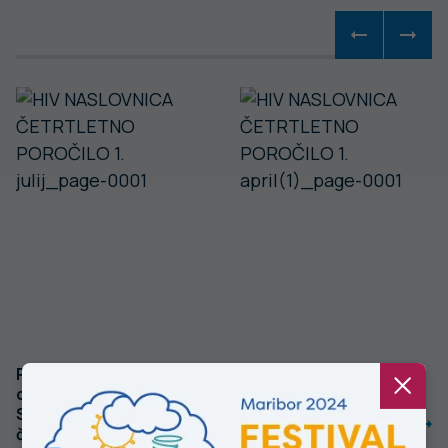
Prijavljeni primeri
Prijavljeni primeri
okužbe s HIV v
okužbe s HIV v
Sloveniji,
Sloveniji,
četrtletno
četrtletno