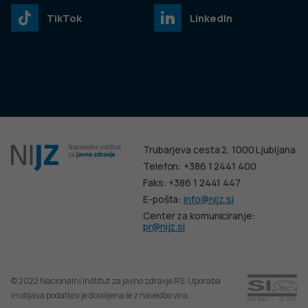
TikTok
LinkedIn
Trubarjeva cesta 2, 1000 Ljubljana
Telefon: +386 1 2441 400
Faks: +386 1 2441 447
E-pošta:
info@nijz.si
Center za komuniciranje:
pr@nijz.si
© 2022 Nacionalni Inštitut za javno zdravje RS. Uporaba
in objava podatkov je dovoljena le z navedbo vira.