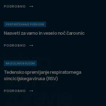
PODROBNO
PREPREČEVANJE POŠKODB
Nasveti za varno in veselo noč čarovnic
PODROBNO
dobro
NALEZLJIVE BOLEZNI
javno
Tedensko spremljanje respiratornega
sincicijskega virusa (RSV)
zdravje
PODROBNO