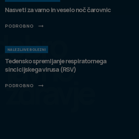
Nasveti za varno in veselo noč čarovnic
PODROBNO
dobro
NALEZLJIVE BOLEZNI
javno
Tedensko spremljanje respiratornega
sincicijskega virusa (RSV)
zdravje
PODROBNO