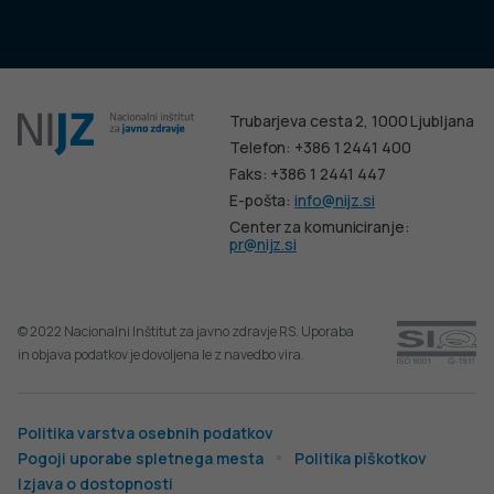
Trubarjeva cesta 2, 1000 Ljubljana
Telefon: +386 1 2441 400
Faks: +386 1 2441 447
E-pošta:
info@nijz.si
Center za komuniciranje:
pr@nijz.si
© 2022 Nacionalni Inštitut za javno zdravje RS. Uporaba
in objava podatkov je dovoljena le z navedbo vira.
Politika varstva osebnih podatkov
Pogoji uporabe spletnega mesta
Politika piškotkov
Izjava o dostopnosti