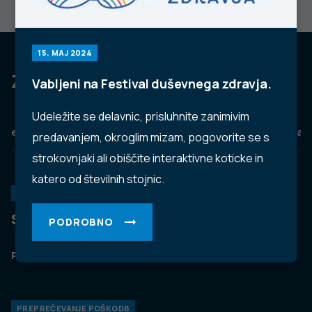
15. MAJ 2024
Za dobro javno zdravje
Vabljeni na Festival duševnega zdravja.
Udeležite se delavnic, prisluhnite zanimivim
eZdravje
Podatkovni portal
NIJZ ambulante
Zdravj
predavanjem, okroglim mizam, pogovorite se s
strokovnjaki ali obiščite interaktivne koticke in
katero od številnih stojnic.
KORONAVIRUS
Spremljanje okužb s SARS-CoV-2 (covid-19)
PODROBNO
PODROBNO
PREPREČEVANJE POŠKODB