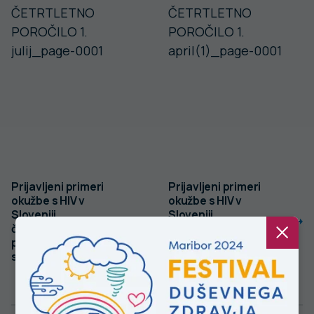
Prijavljeni primeri
Prijavljeni primeri
okužbe s HIV v
okužbe s HIV v
Sloveniji,
Sloveniji,
četrtletno
četrtletno
poročilo, 1. julij–30.
poročilo, 1. april–
september 2023
30. junij 2023