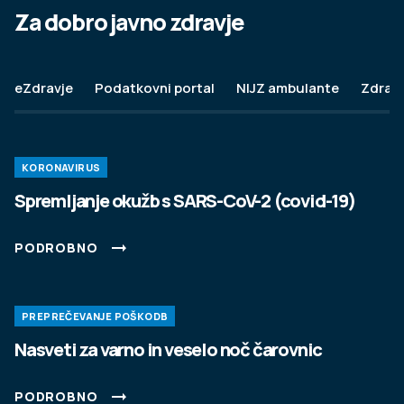
Za dobro javno zdravje
15. MAJ 2024
Vabljeni na Festival duševnega zdravja.
eZdravje
Podatkovni portal
NIJZ ambulante
Zdravj
Udeležite se delavnic, prisluhnite zanimivim
predavanjem, okroglim mizam, pogovorite se s
strokovnjaki ali obiščite interaktivne koticke in
KORONAVIRUS
katero od številnih stojnic.
Spremljanje okužb s SARS-CoV-2 (covid-19)
PODROBNO
PODROBNO
PREPREČEVANJE POŠKODB
Nasveti za varno in veselo noč čarovnic
PODROBNO