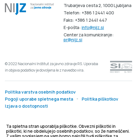
Trubarjeva cesta 2, 1000 Ljubljana
Telefon: +386 1 2441 400
Faks: +386 1 2441 447
E-pošta:
info@nijz.si
Center za komuniciranje:
pr@nijz.si
© 2022 Nacionalni Inštitut za javno zdravje RS. Uporaba
in objava podatkov je dovoljena le z navedbo vira.
Politika varstva osebnih podatkov
Pogoji uporabe spletnega mesta
Politika piškotkov
Izjava o dostopnosti
Produkcija:
Ta spletna stran uporablja piškotke. Obvezni piškotki in
piškotki, ki ne obdelujejo osebnih podatkov, so že nameščeni.
Z vašim soglasjem pa vam bomo naložili tudi piškotke za