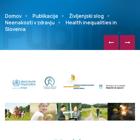
Publikac
Domov
Publikacije
Življenjski slog
Neenakosti v zdravju
Health inequalities in
Slovenia