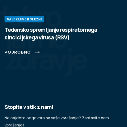
dobro
NALEZLJIVE BOLEZNI
javno
Tedensko spremljanje respiratornega
sincicijskega virusa (RSV)
zdravje
PODROBNO
Stopite v stik z nami
Ne najdete odgovora na vaše vprašanje? Zastavite nam
vprašanje!