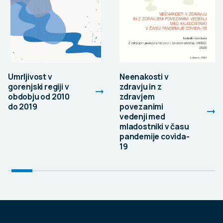
Umrljivost v
Neenakosti v
gorenjski regiji v
zdravju in z
obdobju od 2010
zdravjem
do 2019
povezanimi
vedenji med
mladostniki v času
pandemije covida-
19