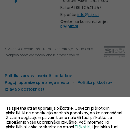
Telefon: +386 1 2441 400
Faks: +386 1 2441 447
E-pošta:
info@nijz.si
Center za komuniciranje:
pr@nijz.si
© 2022 Nacionalni Inštitut za javno zdravje RS. Uporaba
in objava podatkov je dovoljena le z navedbo vira.
Politika varstva osebnih podatkov
Pogoji uporabe spletnega mesta
Politika piškotkov
Izjava o dostopnosti
Produkcija:
Ta spletna stran uporablja piškotke. Obvezni piškotki in
piškotki, ki ne obdelujejo osebnih podatkov, so že nameščeni.
Z vašim soglasjem pa vam bomo naložili tudi piškotke za
izboljšanje vaše uporabniške izkušnje. Več informacij o
piškotkih si lahko preberite na strani
Piškotki
, kjer lahko tudi