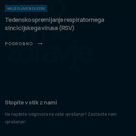
dobro
NALEZLJIVE BOLEZNI
javno
Tedensko spremljanje respiratornega
sincicijskega virusa (RSV)
zdravje
PODROBNO
Stopite v stik z nami
Ne najdete odgovora na vaše vprašanje? Zastavite nam
vprašanje!