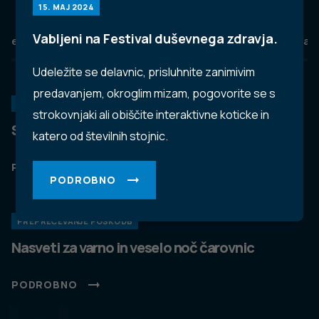
15. MAJ 2024
Vabljeni na Festival duševnega zdravja.
eZdravje
Podatkovni portal
NIJZ ambulante
Zdravj
Udeležite se delavnic, prisluhnite zanimivim
predavanjem, okroglim mizam, pogovorite se s
KORONAVIRUS
strokovnjaki ali obiščite interaktivne koticke in
Spremljanje okužb s SARS-CoV-2 (covid-19)
katero od številnih stojnic.
PODROBNO
PODROBNO
PREPREČEVANJE POŠKODB
Nasveti za varno in veselo noč čarovnic
PODROBNO