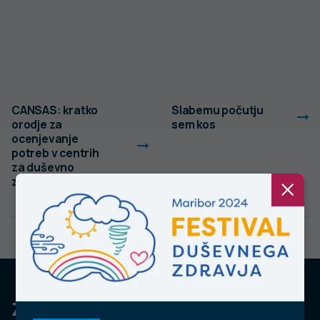
CANSAS: kratko
Slabemu počutju
orodje za
sem kos
ocenjevanje
potreb v centrih
za duševno
zdravje odraslih
Za dobro javno zdravje