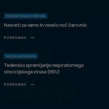
PREPREČEVANJE POŠKODB
Nasveti za varno in veselo noč čarovnic
PODROBNO
dobro
NALEZLJIVE BOLEZNI
javno
Tedensko spremljanje respiratornega
sincicijskega virusa (RSV)
zdravje
PODROBNO