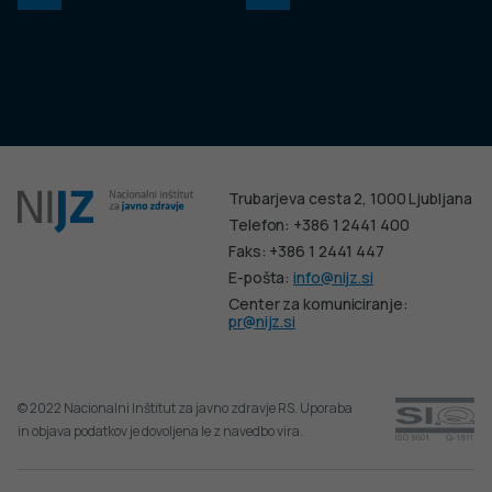
Trubarjeva cesta 2, 1000 Ljubljana
Telefon: +386 1 2441 400
Faks: +386 1 2441 447
E-pošta:
info@nijz.si
Center za komuniciranje:
pr@nijz.si
© 2022 Nacionalni Inštitut za javno zdravje RS. Uporaba
in objava podatkov je dovoljena le z navedbo vira.