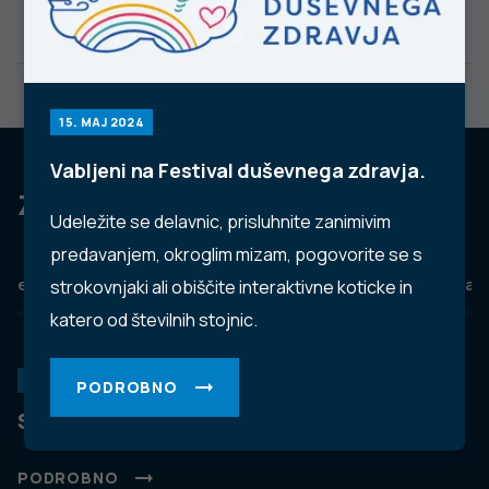
15. MAJ 2024
Vabljeni na Festival duševnega zdravja.
Za dobro javno zdravje
Udeležite se delavnic, prisluhnite zanimivim
predavanjem, okroglim mizam, pogovorite se s
eZdravje
Podatkovni portal
NIJZ ambulante
Zdravj
strokovnjaki ali obiščite interaktivne koticke in
katero od številnih stojnic.
KORONAVIRUS
PODROBNO
Spremljanje okužb s SARS-CoV-2 (covid-19)
PODROBNO