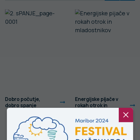
Dobro počutje,
Energijske pijače v
dobro spanje
rokah otrok in
mladostnikov