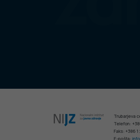
Trubarjeva c
Telefon: +38
Faks: +386 1
E-pošta:
info