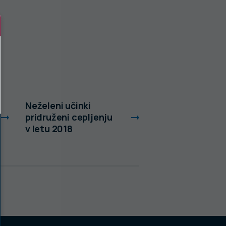
Neželeni učinki
Neželeni učinki
pridruženi cepljenju
pridruženi ceplj
v letu 2018
v letu 2017