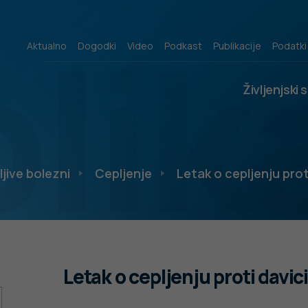
lik
Aktualno
Dogodki
Video
Podkast
Publikacije
Podatki
Življenjski 
ljive bolezni
Cepljenje
Letak o cepljenju prot
Letak o cepljenju proti davic