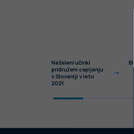
HPV in
Neželeni učinki
B
pridruženi cepljenju
v Sloveniji v letu
2021