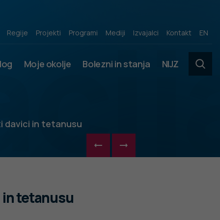
acij
Regije
Projekti
Programi
Mediji
Izvajalci
Kontakt
EN
slog
Moje okolje
Bolezni in stanja
NIJZ
i davici in tetanusu
i in tetanusu