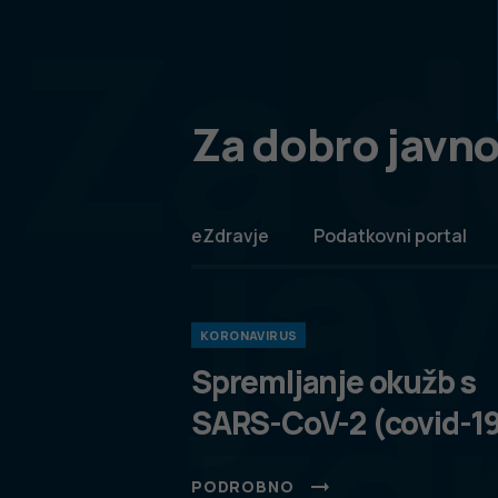
Za d
Za dobro javno
ja
eZdravje
Podatkovni portal
KORONAVIRUS
zd
Spremljanje okužb s
SARS-CoV-2 (covid-1
PODROBNO