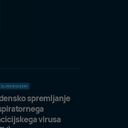
ZLJIVE BOLEZNI
densko spremljanje
spiratornega
ncicijskega virusa