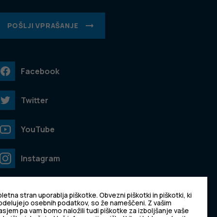
POŠLJI VPRAŠANJE
Facebook
Twitter
YouTube
Instagram
TikTok
letna stran uporablja piškotke. Obvezni piškotki in piškotki, ki
bdelujejo osebnih podatkov, so že nameščeni. Z vašim
asjem pa vam bomo naložili tudi piškotke za izboljšanje vaše
LinkedIn