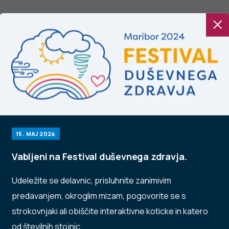
lazno resno o HPV
Neželeni učinki
pridruženi cepljenju
v letu 2019
15. MAJ 2024
Vabljeni na Festival duševnega zdravja.
Udeležite se delavnic, prisluhnite zanimivim
predavanjem, okroglim mizam, pogovorite se s
strokovnjaki ali obiščite interaktivne koticke in katero
od številnih stojnic.