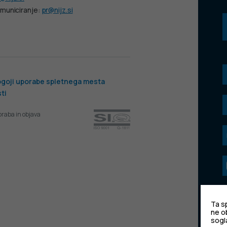
municiranje:
pr@nijz.si
goji uporabe spletnega mesta
ti
oraba in objava
Ta sp
ne o
sogl