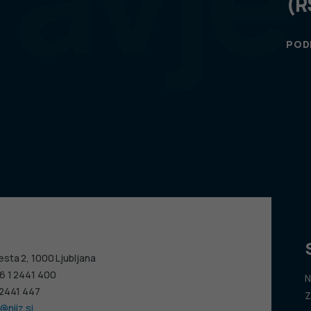
(R
POD
esta 2, 1000 Ljubljana
6 1 2441 400
N
 2441 447
Z
@nijz.si