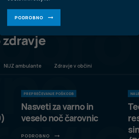
obro
PODROBNO
 zdravje
vno
NIJZ ambulante
Zdravje v občini
PREPREČEVANJE POŠKODB
NALE
ravje
Nasveti za varno in
Te
9)
veselo noč čarovnic
re
si
PODROBNO