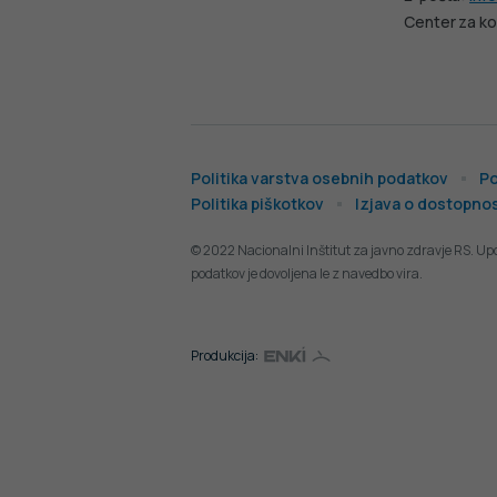
Center za ko
Politika varstva osebnih podatkov
Po
Politika piškotkov
Izjava o dostopnos
© 2022 Nacionalni Inštitut za javno zdravje RS. Up
podatkov je dovoljena le z navedbo vira.
Produkcija: