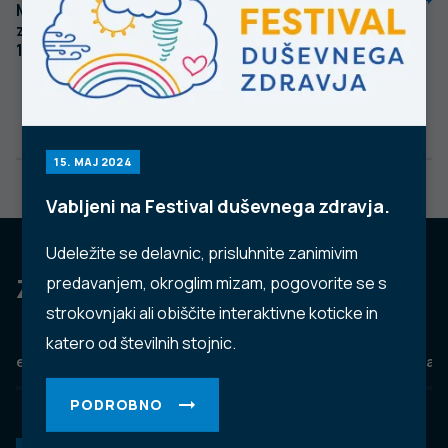
Mesečno poročilo
Mesečno poročilo
za stanje na dan 1.
za stanje na dan 1.
10. 2023
9. 2023
15. MAJ 2024
Vabljeni na Festival duševnega zdravja.
Udeležite se delavnic, prisluhnite zanimivim
Za dobro javno zdravje
predavanjem, okroglim mizam, pogovorite se s
strokovnjaki ali obiščite interaktivne koticke in
katero od številnih stojnic.
eZdravje
Podatkovni portal
NIJZ ambulante
Zdravj
PODROBNO