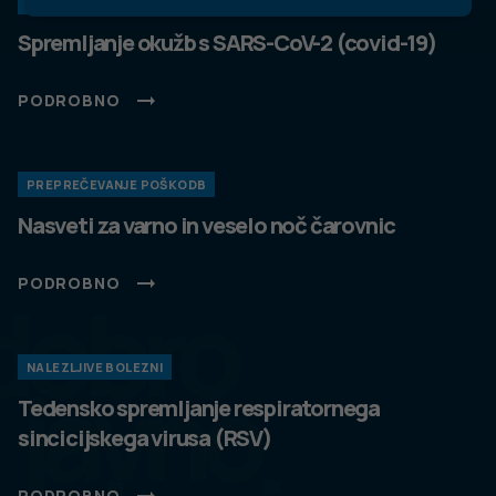
KORONAVIRUS
Spremljanje okužb s SARS-CoV-2 (covid-19)
PODROBNO
PREPREČEVANJE POŠKODB
Nasveti za varno in veselo noč čarovnic
PODROBNO
dobro
NALEZLJIVE BOLEZNI
javno
Tedensko spremljanje respiratornega
sincicijskega virusa (RSV)
PODROBNO