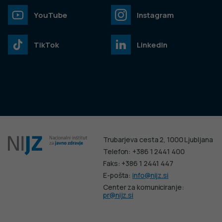
YouTube
Instagram
TikTok
LinkedIn
Trubarjeva cesta 2, 1000 Ljubljana
Telefon: +386 1 2441 400
Faks: +386 1 2441 447
E-pošta:
info@nijz.si
Center za komuniciranje:
pr@nijz.si