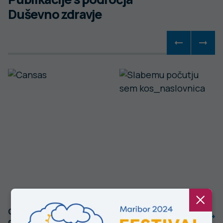
Duševno zdravje
CANSAS: kratko
Slabemu počutju
orodje za
sem kos