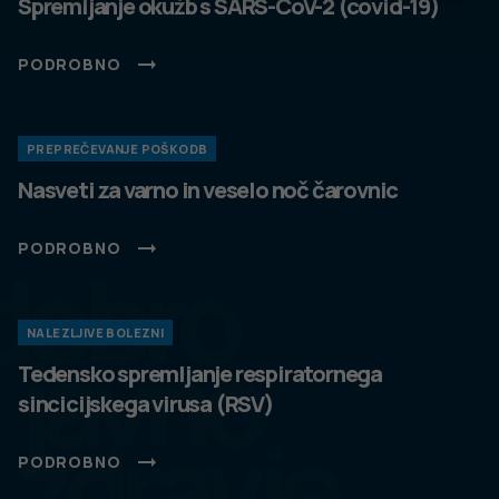
Spremljanje okužb s SARS-CoV-2 (covid-19)
PODROBNO
PREPREČEVANJE POŠKODB
Nasveti za varno in veselo noč čarovnic
PODROBNO
dobro
NALEZLJIVE BOLEZNI
javno
Tedensko spremljanje respiratornega
sincicijskega virusa (RSV)
zdravje
PODROBNO