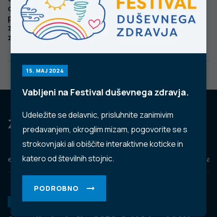
ocenjevanje
potreb v centrih
za duševno
zdravje odraslih
15. MAJ 2024
Vabljeni na Festival duševnega zdravja.
Udeležite se delavnic, prisluhnite zanimivim
Za dobro javno zdravje
predavanjem, okroglim mizam, pogovorite se s
strokovnjaki ali obiščite interaktivne koticke in
katero od številnih stojnic.
eZdravje
Podatkovni portal
NIJZ ambulante
Zdravj
PODROBNO
KORONAVIRUS