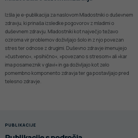
Izšla je e-publikacija za naslovom Mladostniki o duševnem
zdravju, ki prinaša izsledke pogovorov z mladimi o
duševnem zdravju. Mladostniki kot največjo težavo
oziroma vir problemov doživljajo šolo in z njo povezan
stres ter odnose z drugimi. Duševno zdravje imenujejo
»čustveno«, »psihično«, »povezano s stresom« ali »kar
ima posameznik v glavi« in ga doživljajo kot zelo
pomembno komponento zdravja ter ga postavljajo pred
telesno zdravje.
PUBLIKACIJE
Publikacije s področja