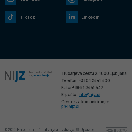
TikTok
LinkedIn
Trubarjeva cesta 2, 1000 Ljubljana
Telefon: +386 1 2441 400
Faks: +386 1 2441 447
E-pošta:
info@nijz.si
Center za komuniciranje:
pr@nijz.si
© 2022 Nacionalni Inštitut za javno zdravje RS. Uporaba