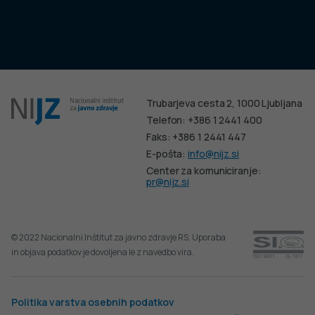
Trubarjeva cesta 2, 1000 Ljubljana
Telefon: +386 1 2441 400
Faks: +386 1 2441 447
E-pošta:
info@nijz.si
Center za komuniciranje:
pr@nijz.si
© 2022 Nacionalni Inštitut za javno zdravje RS. Uporaba
in objava podatkov je dovoljena le z navedbo vira.
Politika varstva osebnih podatkov