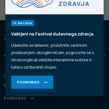
15. MAJ 2024
Vabljeni na Festival duševnega zdravja.
Za dobro javno zdravje
Udeležite se delavnic, prisluhnite zanimivim
predavanjem, okroglim mizam, pogovorite se s
eZdravje
Podatkovni portal
NIJZ ambulante
Zdravj
strokovnjaki ali obiščite interaktivne koticke in
katero od številnih stojnic.
KORONAVIRUS
PODROBNO
Spremljanje okužb s SARS-CoV-2 (covid-19)
PODROBNO