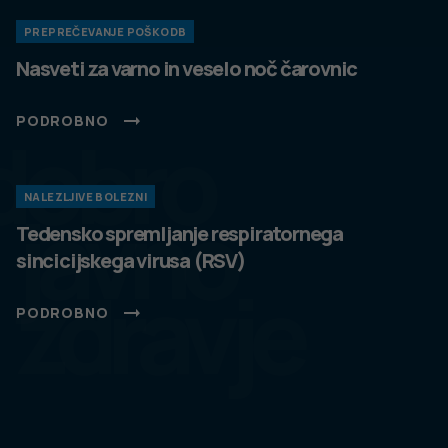
PREPREČEVANJE POŠKODB
Nasveti za varno in veselo noč čarovnic
PODROBNO
dobro
NALEZLJIVE BOLEZNI
javno
Tedensko spremljanje respiratornega
sincicijskega virusa (RSV)
zdravje
PODROBNO