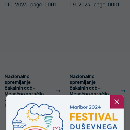
Nacionalno
Nacionalno
spremljanje
spremljanje
čakalnih dob –
čakalnih dob –
Mesečno poročilo
Mesečno poročilo
za stanje na dan 1.
za stanje na dan 1.
10. 2023
9. 2023