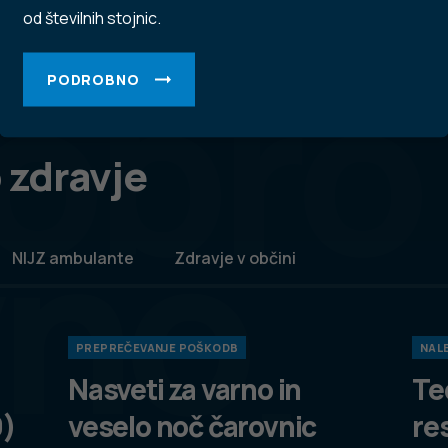
od številnih stojnic.
obro
PODROBNO
 zdravje
vno
NIJZ ambulante
Zdravje v občini
PREPREČEVANJE POŠKODB
NALE
Nasveti za varno in
Te
9)
veselo noč čarovnic
re