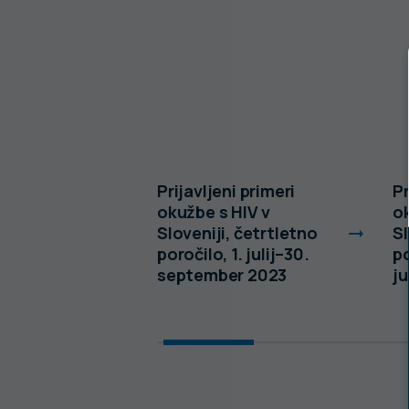
lezljivih
Prijavljeni primeri
Pr
Sloveniji v
okužbe s HIV v
ok
Sloveniji, četrtletno
Sl
poročilo, 1. julij–30.
po
september 2023
ju