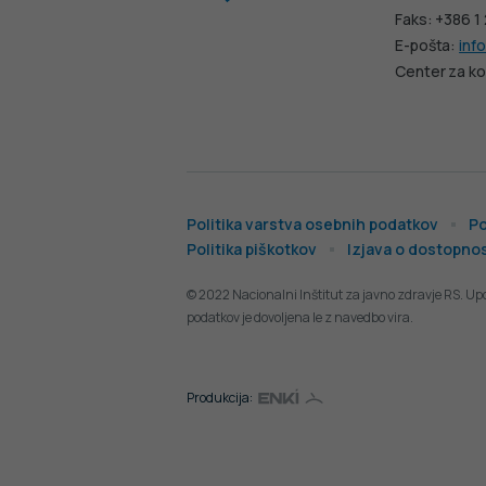
Faks: +386 1
E-pošta:
info
Center za ko
Politika varstva osebnih podatkov
Po
Politika piškotkov
Izjava o dostopnos
© 2022 Nacionalni Inštitut za javno zdravje RS. Up
podatkov je dovoljena le z navedbo vira.
Produkcija: