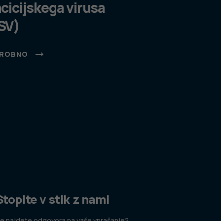
ncicijskega virusa
SV)
ROBNO
Stopite v stik z nami
e najdete odgovora na vaše vprašanje?