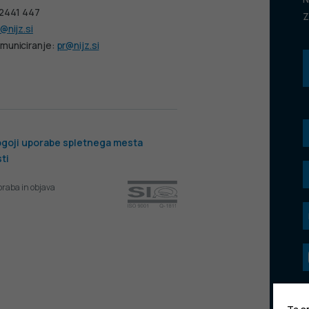
 2441 447
Z
@nijz.si
municiranje:
pr@nijz.si
goji uporabe spletnega mesta
ti
oraba in objava