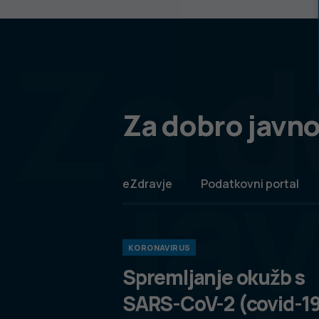
Za d
Za dobro javno
ja
eZdravje
Podatkovni portal
KORONAVIRUS
Spremljanje okužb s
SARS-CoV-2 (covid-1