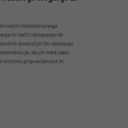
den način medsebojnega
anja in načrt ukrepanja ob
številnih področjih že obstajajo
pomembno je, da jih med sabo
 enotno pripravljenost in