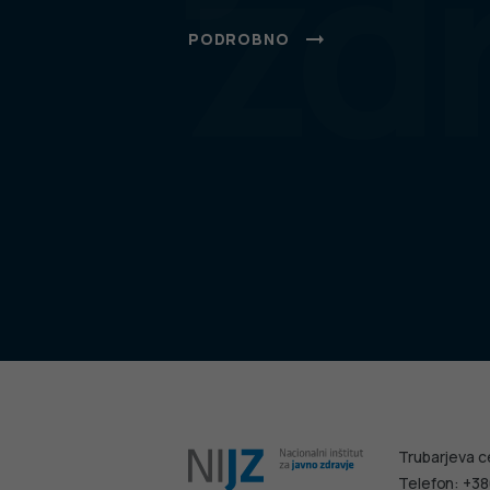
zd
PODROBNO
Trubarjeva c
Telefon: +38