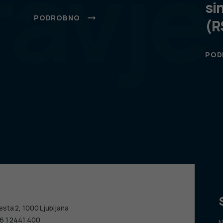
ravje
si
PODROBNO
(R
POD
esta 2, 1000 Ljubljana
6 1 2441 400
N