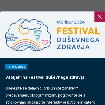
ijavljeni primeri
Prijavljeni primeri
užbe s HIV v
okužbe s HIV v
oveniji, četrtletno
Sloveniji, četrtletno
ročilo, 1. april–30.
poročilo, 1. januar–
15. MAJ 2024
nij 2023
31. marec 2023
Vabljeni na Festival duševnega zdravja.
Udeležite se delavnic, prisluhnite zanimivim
predavanjem, okroglim mizam, pogovorite se s
strokovnjaki ali obiščite interaktivne koticke in katero