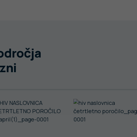
področja
zni