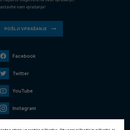
astavite nam vprašanje!
POŠLJI VPRAŠANJE
Facebook
Twitter
YouTube
Instagram
TikTok