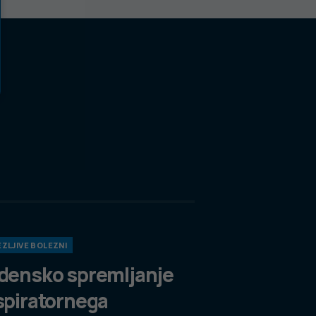
ZLJIVE BOLEZNI
densko spremljanje
spiratornega