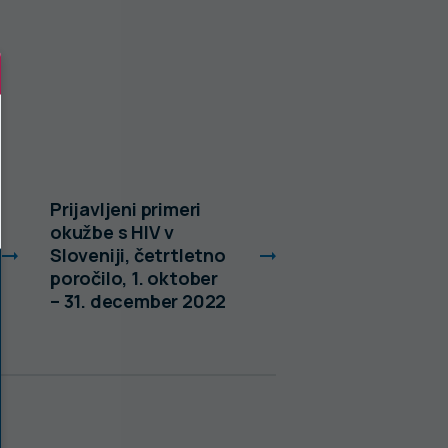
Prijavljeni primeri
Neželeni učinki
okužbe s HIV v
pridruženi ceplj
Sloveniji, četrtletno
v Sloveniji v let
poročilo, 1. oktober
2021
– 31. december 2022