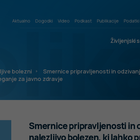
lik
Aktualno
Dogodki
Video
Podkast
Publikacije
Podatki
Življenjski 
ljive bolezni
Smernice pripravljenosti in odzivan
veganje za javno zdravje
Smernice pripravljenosti in
nalezljivo bolezen, ki lahko 