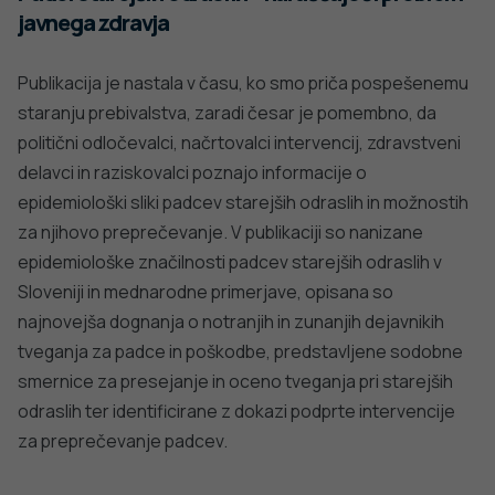
javnega zdravja
Publikacija je nastala v času, ko smo priča pospešenemu
staranju prebivalstva, zaradi česar je pomembno, da
politični odločevalci, načrtovalci intervencij, zdravstveni
delavci in raziskovalci poznajo informacije o
epidemiološki sliki padcev starejših odraslih in možnostih
za njihovo preprečevanje. V publikaciji so nanizane
epidemiološke značilnosti padcev starejših odraslih v
Sloveniji in mednarodne primerjave, opisana so
najnovejša dognanja o notranjih in zunanjih dejavnikih
tveganja za padce in poškodbe, predstavljene sodobne
smernice za presejanje in oceno tveganja pri starejših
odraslih ter identificirane z dokazi podprte intervencije
za preprečevanje padcev.