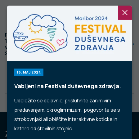
Pandemija covida-
Poškodbe otrok v
19 in trendi nezgod
vrtcu in
v prvem valu v
zagotavljanje
Sloveniji
varnosti
15. MAJ 2024
Vabljeni na Festival duševnega zdravja.
Udeležite se delavnic, prisluhnite zanimivim
predavanjem, okroglim mizam, pogovorite se s
strokovnjaki ali obiščite interaktivne koticke in
katero od številnih stojnic.
Za dobro javno zdravje