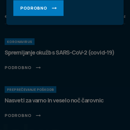
PODROBNO
eZdravje
Podatkovni portal
NIJZ ambulante
Zdravj
KORONAVIRUS
Spremljanje okužb s SARS-CoV-2 (covid-19)
PODROBNO
PREPREČEVANJE POŠKODB
Nasveti za varno in veselo noč čarovnic
PODROBNO