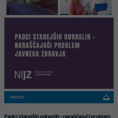
PRENESI
Padci starejših odraslih – naraščajoči problem