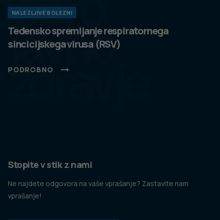
dobro
NALEZLJIVE BOLEZNI
javno
Tedensko spremljanje respiratornega
sincicijskega virusa (RSV)
zdravje
PODROBNO
Stopite v stik z nami
Ne najdete odgovora na vaše vprašanje? Zastavite nam
vprašanje!