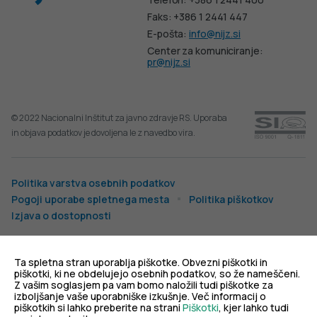
Faks: +386 1 2441 447
E-pošta:
info@nijz.si
Center za komuniciranje:
pr@nijz.si
© 2022 Nacionalni Inštitut za javno zdravje RS. Uporaba
in objava podatkov je dovoljena le z navedbo vira.
Politika varstva osebnih podatkov
Pogoji uporabe spletnega mesta
Politika piškotkov
Izjava o dostopnosti
Produkcija:
Ta spletna stran uporablja piškotke. Obvezni piškotki in
piškotki, ki ne obdelujejo osebnih podatkov, so že nameščeni.
Z vašim soglasjem pa vam bomo naložili tudi piškotke za
izboljšanje vaše uporabniške izkušnje. Več informacij o
piškotkih si lahko preberite na strani
Piškotki
, kjer lahko tudi