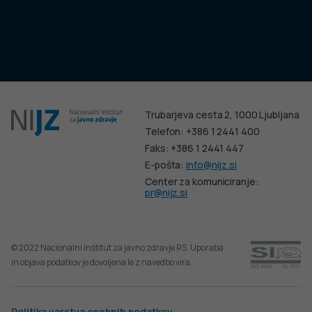
Trubarjeva cesta 2, 1000 Ljubljana
Telefon: +386 1 2441 400
Faks: +386 1 2441 447
E-pošta:
info@nijz.si
Center za komuniciranje:
pr@nijz.si
© 2022 Nacionalni Inštitut za javno zdravje RS. Uporaba
in objava podatkov je dovoljena le z navedbo vira.
Politika varstva osebnih podatkov