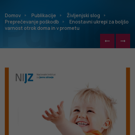
Publikac
Domov
Publikacije
Življenjski slog
Preprečevanje poškodb
Enostavni ukrepi za boljšo
varnost otrok doma in v prometu