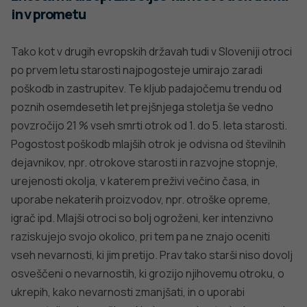
in v prometu
Tako kot v drugih evropskih državah tudi v Sloveniji otroci
po prvem letu starosti najpogosteje umirajo zaradi
poškodb in zastrupitev. Te kljub padajočemu trendu od
poznih osemdesetih let prejšnjega stoletja še vedno
povzročijo 21 % vseh smrti otrok od 1. do 5. leta starosti.
Pogostost poškodb mlajših otrok je odvisna od številnih
dejavnikov, npr. otrokove starosti in razvojne stopnje,
urejenosti okolja, v katerem preživi večino časa, in
uporabe nekaterih proizvodov, npr. otroške opreme,
igrač ipd. Mlajši otroci so bolj ogroženi, ker intenzivno
raziskujejo svojo okolico, pri tem pa ne znajo oceniti
vseh nevarnosti, ki jim pretijo. Prav tako starši niso dovolj
osveščeni o nevarnostih, ki grozijo njihovemu otroku, o
ukrepih, kako nevarnosti zmanjšati, in o uporabi