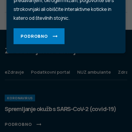
predavanjem, okroglim mizam, pogovorite se s
strokovnjaki ali obiščite interaktivne koticke in
katero od številnih stojnic.
PODROBNO
Za dobro javno zdravje
eZdravje
Podatkovni portal
NIJZ ambulante
Zdravj
KORONAVIRUS
Spremljanje okužb s SARS-CoV-2 (covid-19)
PODROBNO