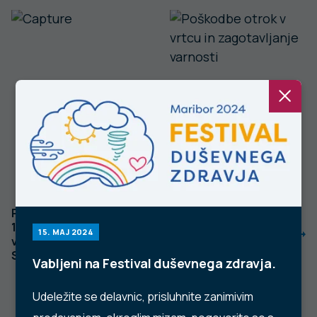
Pandemija covida-
Poškodbe otrok v
19 in trendi nezgod
vrtcu in
15. MAJ 2024
v prvem valu v
zagotavljanje
Sloveniji
varnosti
Vabljeni na Festival duševnega zdravja.
Udeležite se delavnic, prisluhnite zanimivim