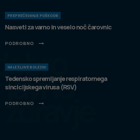
PREPREČEVANJE POŠKODB
Nasveti za varno in veselo noč čarovnic
PODROBNO
dobro
NALEZLJIVE BOLEZNI
javno
Tedensko spremljanje respiratornega
sincicijskega virusa (RSV)
zdravje
PODROBNO