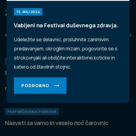
Za dobro javno zdravje
15. MAJ 2024
Vabljeni na Festival duševnega zdravja.
eZdravje
Podatkovni portal
NIJZ ambulante
Zdravj
Udeležite se delavnic, prisluhnite zanimivim
predavanjem, okroglim mizam, pogovorite se s
strokovnjaki ali obiščite interaktivne koticke in
KORONAVIRUS
katero od številnih stojnic.
Spremljanje okužb s SARS-CoV-2 (covid-19)
PODROBNO
PODROBNO
PREPREČEVANJE POŠKODB
Nasveti za varno in veselo noč čarovnic