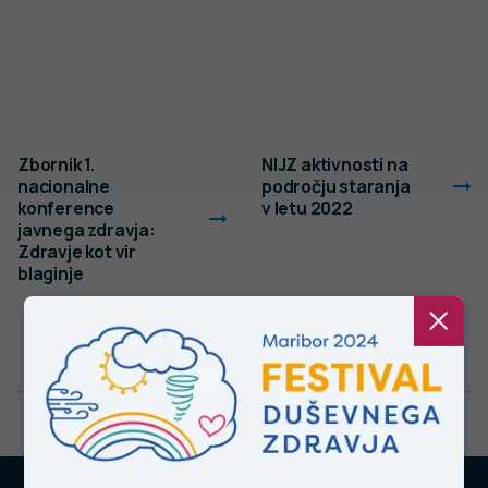
Zbornik 1.
NIJZ aktivnosti na
nacionalne
področju staranja
konference
v letu 2022
javnega zdravja:
Zdravje kot vir
blaginje