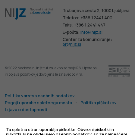
Trubarjeva cesta 2, 1000 Ljubljana
Telefon: +386 1 2441 400
Faks: +386 1 2441 447
E-pošta:
info@nijz.si
Center za komuniciranje:
pr@nijz.si
© 2022 Nacionalni Inštitut za javno zdravje RS. Uporaba
in objava podatkov je dovoljena le z navedbo vira.
Politika varstva osebnih podatkov
Pogoji uporabe spletnega mesta
Politika piškotkov
Izjava o dostopnosti
Produkcija:
Ta spletna stran uporablja piškotke. Obvezni piškotki in
piškotki, ki ne obdelujejo osebnih podatkov, so že nameščeni.