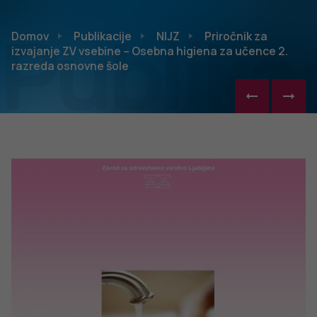
Publikac
Domov
Publikacije
NIJZ
Priročnik za
izvajanje ZV vsebine – Osebna higiena za učence 2.
razreda osnovne šole