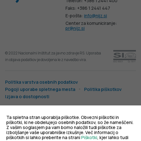
Telefon: +386 1 2441 400
Faks: +386 1 2441 447
E-pošta:
info@nijz.si
Center za komuniciranje:
pr@nijz.si
© 2022 Nacionalni Inštitut za javno zdravje RS. Uporaba
in objava podatkov je dovoljena le z navedbo vira.
Politika varstva osebnih podatkov
Pogoji uporabe spletnega mesta
Politika piškotkov
Izjava o dostopnosti
Produkcija:
Ta spletna stran uporablja piškotke. Obvezni piškotki in
piškotki, ki ne obdelujejo osebnih podatkov, so že nameščeni.
Z vašim soglasjem pa vam bomo naložili tudi piškotke za
izboljšanje vaše uporabniške izkušnje. Več informacij o
piškotkih si lahko preberite na strani
Piškotki
, kjer lahko tudi