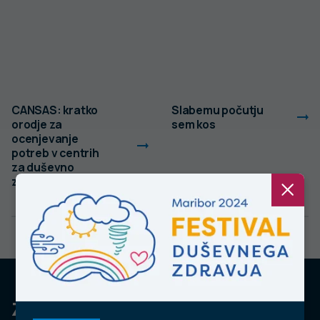
CANSAS: kratko
Slabemu počutju
orodje za
sem kos
ocenjevanje
potreb v centrih
za duševno
zdravje odraslih
Za dobro javno zdravje