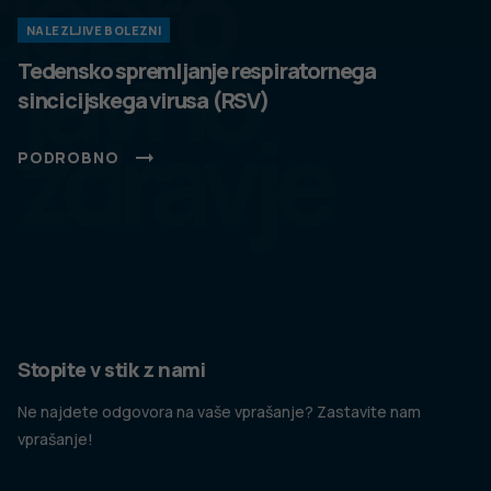
dobro
NALEZLJIVE BOLEZNI
javno
Tedensko spremljanje respiratornega
sincicijskega virusa (RSV)
zdravje
PODROBNO
Stopite v stik z nami
Ne najdete odgovora na vaše vprašanje? Zastavite nam
vprašanje!