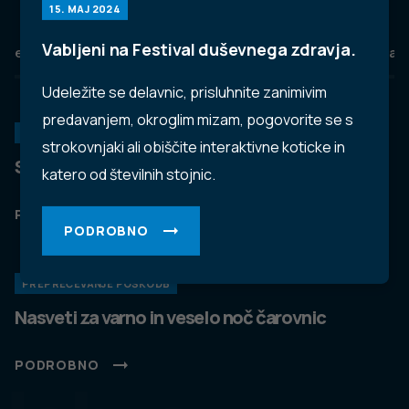
15. MAJ 2024
Vabljeni na Festival duševnega zdravja.
eZdravje
Podatkovni portal
NIJZ ambulante
Zdravj
Udeležite se delavnic, prisluhnite zanimivim
predavanjem, okroglim mizam, pogovorite se s
KORONAVIRUS
strokovnjaki ali obiščite interaktivne koticke in
Spremljanje okužb s SARS-CoV-2 (covid-19)
katero od številnih stojnic.
PODROBNO
PODROBNO
PREPREČEVANJE POŠKODB
Nasveti za varno in veselo noč čarovnic
PODROBNO