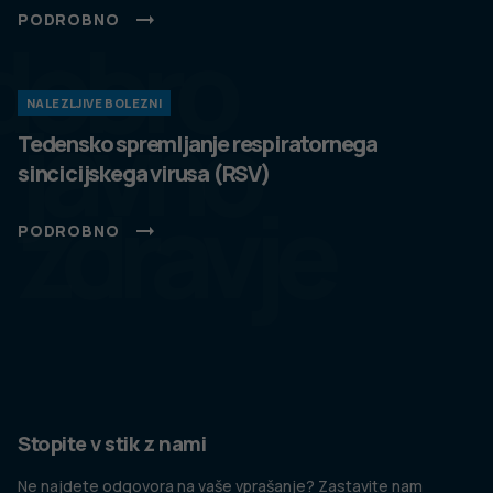
PODROBNO
dobro
NALEZLJIVE BOLEZNI
javno
Tedensko spremljanje respiratornega
sincicijskega virusa (RSV)
zdravje
PODROBNO
Stopite v stik z nami
Ne najdete odgovora na vaše vprašanje? Zastavite nam