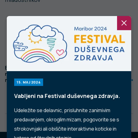
Energijske pijače v
Evalvacija
rokah otrok in
izvajanja projekta
mladostnikov
»Tradicionalni
15. MAJ 2024
slovenski zajtrk
2022
Vabljeni na Festival duševnega zdravja.
Udeležite se delavnic, prisluhnite zanimivim
predavanjem, okroglim mizam, pogovorite se s
strokovnjaki ali obiščite interaktivne koticke in