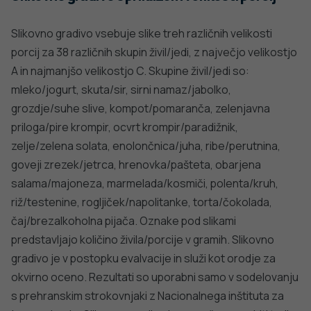
Slikovno gradivo vsebuje slike treh različnih velikosti
porcij za 38 različnih skupin živil/jedi, z največjo velikostjo
A in najmanjšo velikostjo C. Skupine živil/jedi so:
mleko/jogurt, skuta/sir, sirni namaz/jabolko,
grozdje/suhe slive, kompot/pomaranča, zelenjavna
priloga/pire krompir, ocvrt krompir/paradižnik,
zelje/zelena solata, enolončnica/juha, ribe/perutnina,
goveji zrezek/jetrca, hrenovka/pašteta, obarjena
salama/majoneza, marmelada/kosmiči, polenta/kruh,
riž/testenine, rogljiček/napolitanke, torta/čokolada,
čaj/brezalkoholna pijača. Oznake pod slikami
predstavljajo količino živila/porcije v gramih. Slikovno
gradivo je v postopku evalvacije in služi kot orodje za
okvirno oceno. Rezultati so uporabni samo v sodelovanju
s prehranskim strokovnjaki z Nacionalnega inštituta za