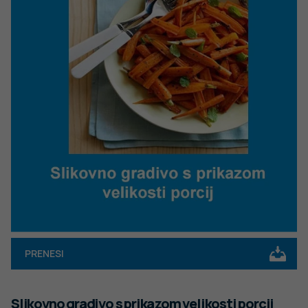
PRENESI
Slikovno gradivo s prikazom velikosti porcij