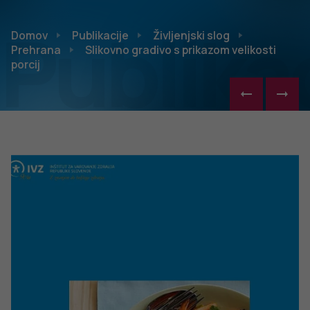
Publikac
Domov
Publikacije
Življenjski slog
Prehrana
Slikovno gradivo s prikazom velikosti
porcij