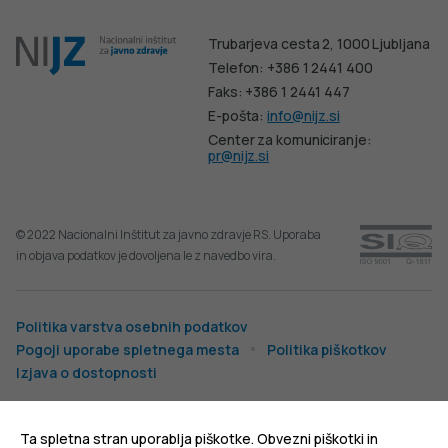
Trubarjeva cesta 2, 1000 Ljubljana
Telefon: +386 1 2441 400
Faks: +386 1 2441 447
E-pošta:
info@nijz.si
Center za komuniciranje:
pr@nijz.si
© 2022 Nacionalni Inštitut za javno zdravje RS. Uporaba
in objava podatkov je dovoljena le z navedbo vira.
Politika varstva osebnih podatkov
Pogoji uporabe spletnega mesta
Politika piškotkov
Izjava o dostopnosti
Produkcija:
Ta spletna stran uporablja piškotke. Obvezni piškotki in