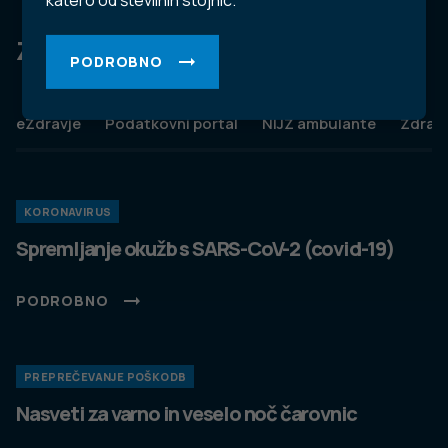
katero od številnih stojnic.
Za dobro javno zdravje
PODROBNO
eZdravje
Podatkovni portal
NIJZ ambulante
Zdravj
KORONAVIRUS
Spremljanje okužb s SARS-CoV-2 (covid-19)
PODROBNO
PREPREČEVANJE POŠKODB
Nasveti za varno in veselo noč čarovnic