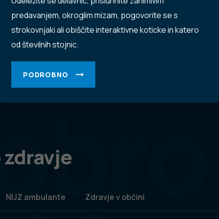
Udeležite se delavnic, prisluhnite zanimivim
predavanjem, okroglim mizam, pogovorite se s
strokovnjaki ali obiščite interaktivne koticke in katero
od številnih stojnic.
PODROBNO
obro
 zdravje
NIJZ ambulante
Zdravje v občini