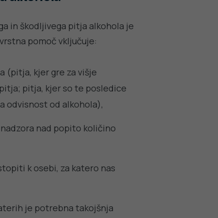
 in škodljivega pitja alkohola je
ovrstna pomoč vključuje:
 (pitja, kjer gre za višje
tja; pitja, kjer so te posledice
 za odvisnost od alkohola),
 nadzora nad popito količino
topiti k osebi, za katero nas
aterih je potrebna takojšnja