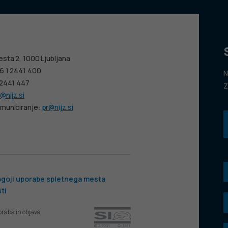
esta 2, 1000 Ljubljana
6 1 2441 400
N
 2441 447
Z
@nijz.si
municiranje:
pr@nijz.si
goji uporabe spletnega mesta
ti
oraba in objava