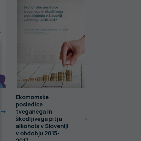
Ekomomske
Z zdravjem
posledice
povezana veden
tveganega in
šolskem obdob
škodljivega pitja
med mladostnik
alkohola v Sloveniji
Sloveniji, izsled
v obdobju 2015-
mednarodne
2017
raziskave HBSC