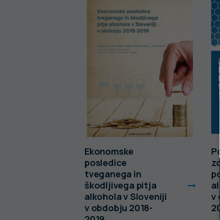
a poskusa
Ekonomske
Po
te
posledice
z
tobaka,
tveganega in
p
in konoplje
škodljivega pitja
al
stniki v
alkohola v Sloveniji
v
v obdobju 2018-
20
2019