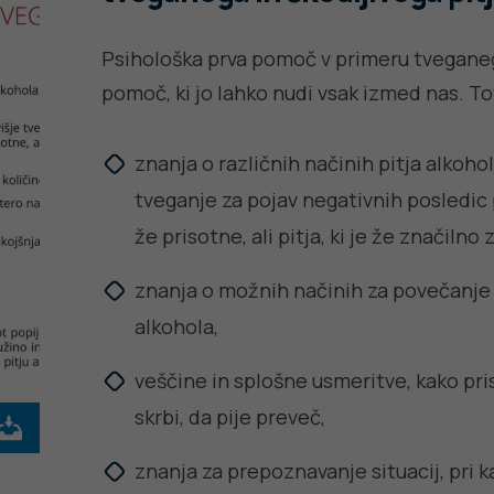
Psihološka prva pomoč v primeru tveganega
pomoč, ki jo lahko nudi vsak izmed nas. T
znanja o različnih načinih pitja alkohola
tveganje za pojav negativnih posledic pi
že prisotne, ali pitja, ki je že značilno
znanja o možnih načinih za povečanje
alkohola,
veščine in splošne usmeritve, kako pris
skrbi, da pije preveč,
znanja za prepoznavanje situacij, pri k