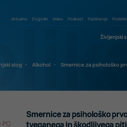
lik
Aktualno
Dogodki
Video
Podkast
Publikacije
Podatki
Življenjski 
njski slog
Alkohol
Smernice za psihološko p
Smernice za psihološko prv
tveganega in škodljivega pit