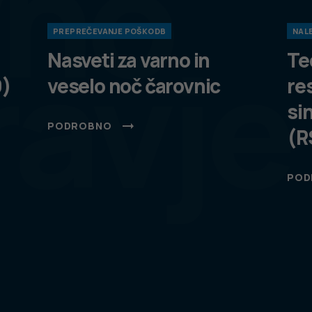
vno
PREPREČEVANJE POŠKODB
NALE
ravje
Nasveti za varno in
Te
9)
veselo noč čarovnic
re
si
PODROBNO
(R
POD