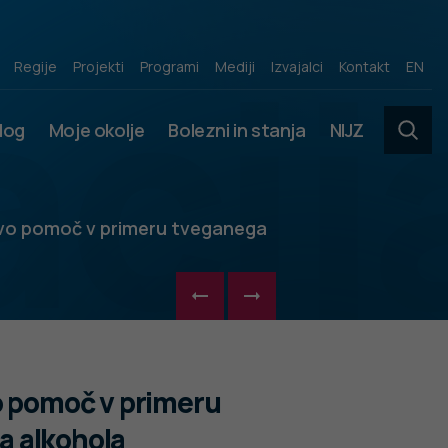
acij
Regije
Projekti
Programi
Mediji
Izvajalci
Kontakt
EN
slog
Moje okolje
Bolezni in stanja
NIJZ
rvo pomoč v primeru tveganega
o pomoč v primeru
ja alkohola