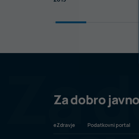
Za d
Za dobro javno
eZdravje
Podatkovni portal