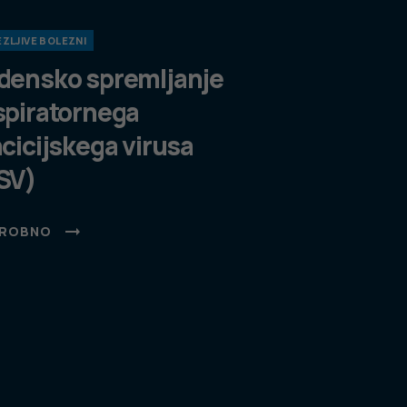
ZLJIVE BOLEZNI
densko spremljanje
spiratornega
ncicijskega virusa
SV)
ROBNO