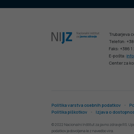
Trubarjeva c
Telefon: +38
Faks: +386 1
E-pošta:
info
Center za ko
Politika varstva osebnih podatkov
Po
Politika piškotkov
Izjava o dostopnos
© 2022 Nacionalni Inštitut za javno zdravje RS. Up
podatkov je dovoljena le z navedbo vira.