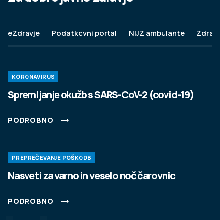
PODROBNO
eZdravje
Podatkovni portal
NIJZ ambulante
Zdravj
KORONAVIRUS
Spremljanje okužb s SARS-CoV-2 (covid-19)
PODROBNO
PREPREČEVANJE POŠKODB
Nasveti za varno in veselo noč čarovnic
PODROBNO