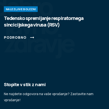
dobro
NALEZLJIVE BOLEZNI
javno
Tedensko spremljanje respiratornega
sincicijskega virusa (RSV)
zdravje
PODROBNO
Stopite v stik z nami
Ne najdete odgovora na vaše vprašanje? Zastavite nam
vprašanje!