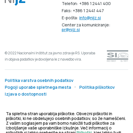
Telefon: +386 1 2441 400
Faks: +386 1 2441 447
E-pošta:
info@nijz.si
Center za komuniciranje:
pr@nijz.si
© 2022 Nacionalni Inštitut za javno zdravje RS. Uporaba
in objava podatkov je dovoljena le z navedbo vira.
Politika varstva osebnih podatkov
Pogoji uporabe spletnega mesta
Politika piškotkov
Izjava o dostopnosti
Produkcija:
Ta spletna stran uporablja piškotke. Obvezni piškotki in
piškotki, ki ne obdelujejo osebnih podatkov, so že nameščeni.
Z vašim soglasjem pa vam bomo naložili tudi piškotke za
izboljšanje vaše uporabniške izkušnje. Več informacij o
piškotkih si lahko preberite na strani
Piškotki
, kjer lahko tudi