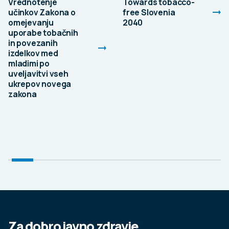
Vrednotenje
Towards tobacco-
učinkov Zakona o
free Slovenia
omejevanju
2040
uporabe tobačnih
in povezanih
izdelkov med
mladimi po
uveljavitvi vseh
ukrepov novega
zakona
15. MAJ 2024
Vabljeni na Festival duševnega zdravja.
Udeležite se delavnic, prisluhnite zanimivim
predavanjem, okroglim mizam, pogovorite se s
strokovnjaki ali obiščite interaktivne koticke in
katero od številnih stojnic.
Za dobro javno zdravje