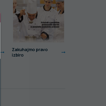
Zakuhajmo pravo
Ocena vnosa
izbiro
izbranih aditivo
arom s hrano v l
2019