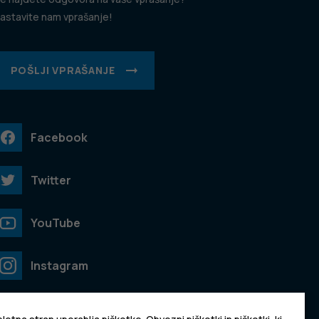
astavite nam vprašanje!
POŠLJI VPRAŠANJE
Facebook
Twitter
YouTube
Instagram
TikTok