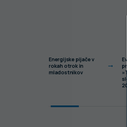
a za
Energijske pijače v
Ev
rokah otrok in
p
e oskrbe v
mladostnikov
»
sl
2