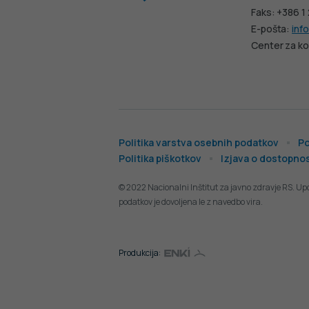
Faks: +386 1
E-pošta:
info
Center za ko
Politika varstva osebnih podatkov
Po
Politika piškotkov
Izjava o dostopnos
© 2022 Nacionalni Inštitut za javno zdravje RS. Up
podatkov je dovoljena le z navedbo vira.
Produkcija: