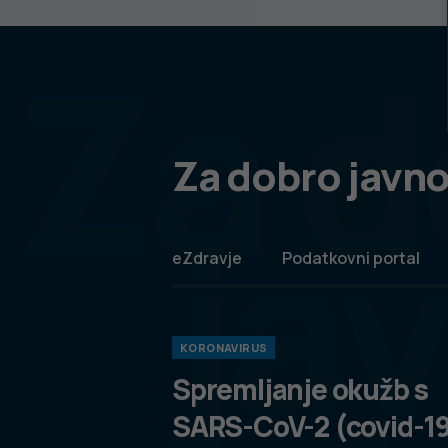
Za d
Za dobro javno
ja
eZdravje
Podatkovni portal
KORONAVIRUS
Spremljanje okužb s
SARS-CoV-2 (covid-1