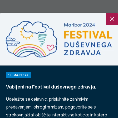
alvacija izvajanja
Uživajmo v mlečnih
rojekta
namazih
Tradicionalni
ovenski zajtrk
15. MAJ 2024
022
Vabljeni na Festival duševnega zdravja.
Udeležite se delavnic, prisluhnite zanimivim
predavanjem, okroglim mizam, pogovorite se s
strokovnjaki ali obiščite interaktivne koticke in katero