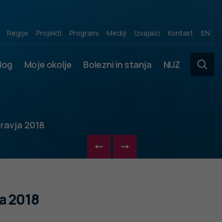
acij
Regije
Projekti
Programi
Mediji
Izvajalci
Kontakt
EN
slog
Moje okolje
Bolezni in stanja
NIJZ
ravja 2018
a 2018