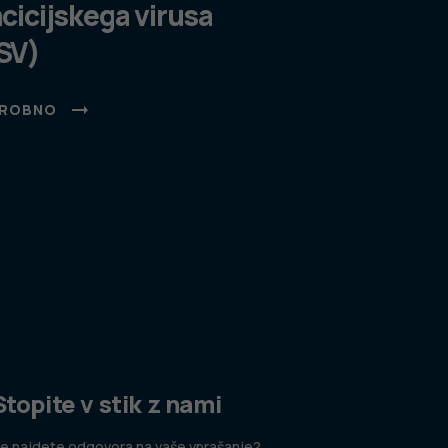
ncicijskega virusa
SV)
ROBNO
Stopite v stik z nami
e najdete odgovora na vaše vprašanje?