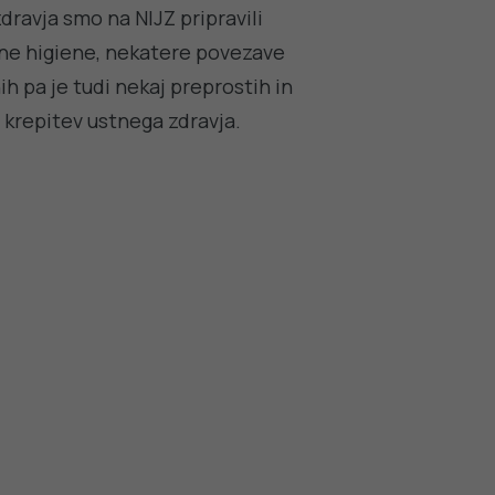
avja smo na NIJZ pripravili
tne higiene, nekatere povezave
h pa je tudi nekaj preprostih in
 krepitev ustnega zdravja.