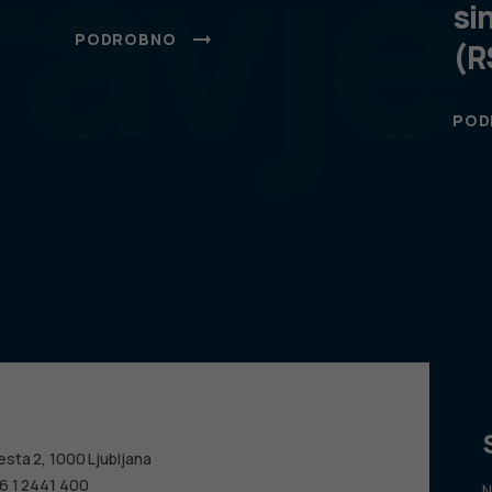
ravje
si
PODROBNO
(R
POD
esta 2, 1000 Ljubljana
6 1 2441 400
N