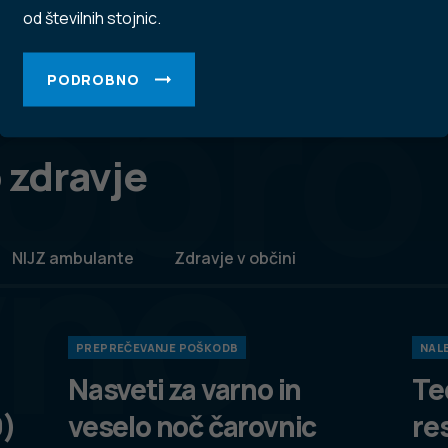
od številnih stojnic.
obro
PODROBNO
 zdravje
vno
NIJZ ambulante
Zdravje v občini
PREPREČEVANJE POŠKODB
NALE
Nasveti za varno in
Te
9)
veselo noč čarovnic
re