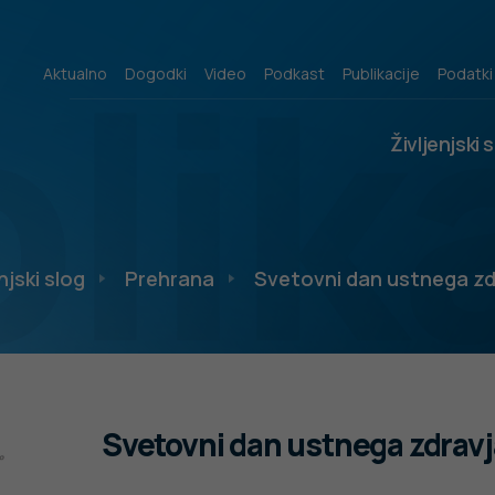
lik
Aktualno
Dogodki
Video
Podkast
Publikacije
Podatki
Življenjski 
njski slog
Prehrana
Svetovni dan ustnega zd
Svetovni dan ustnega zdravj