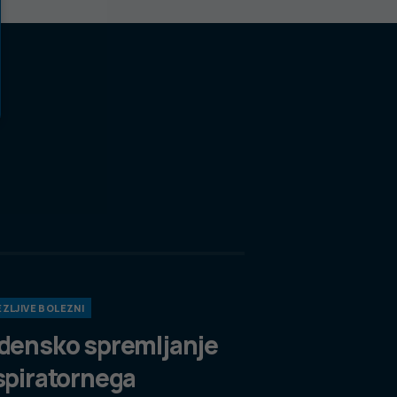
ZLJIVE BOLEZNI
densko spremljanje
spiratornega