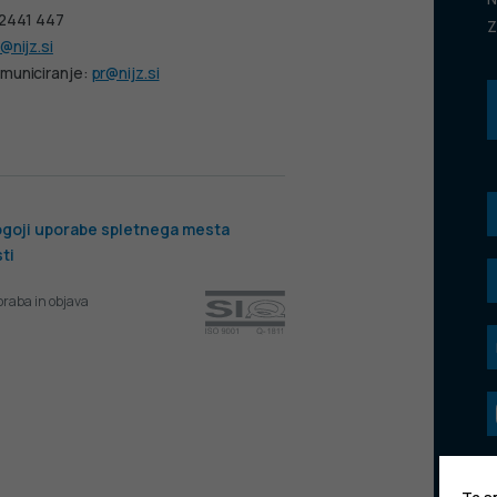
 2441 447
Z
@nijz.si
municiranje:
pr@nijz.si
goji uporabe spletnega mesta
ti
oraba in objava