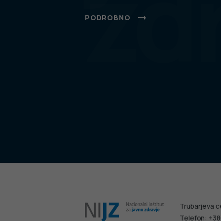
zd
PODROBNO
Trubarjeva c
Telefon: +38