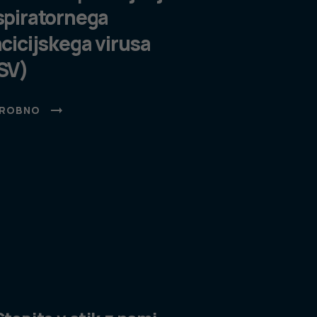
spiratornega
ncicijskega virusa
SV)
ROBNO