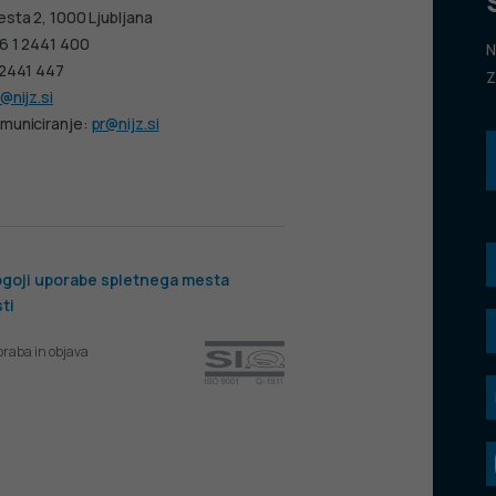
esta 2, 1000 Ljubljana
6 1 2441 400
N
 2441 447
Z
@nijz.si
municiranje:
pr@nijz.si
goji uporabe spletnega mesta
ti
oraba in objava