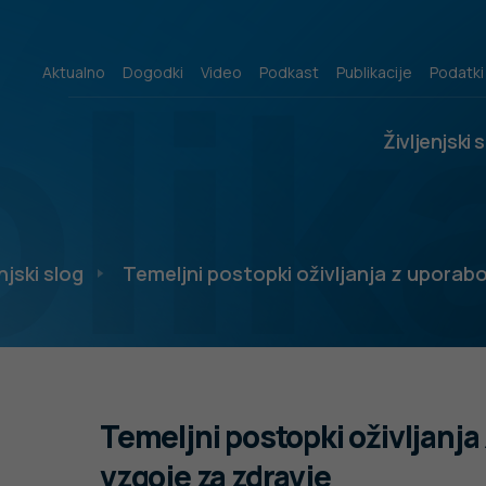
lik
Aktualno
Dogodki
Video
Podkast
Publikacije
Podatki
Življenjski 
njski slog
Temeljni postopki oživljanja z uporabo
Temeljni postopki oživljanja
vzgoje za zdravje