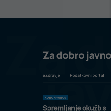
Za d
Za dobro javno
ja
eZdravje
Podatkovni portal
KORONAVIRUS
Spremljanje okužb s