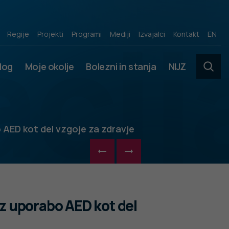
acij
Regije
Projekti
Programi
Mediji
Izvajalci
Kontakt
EN
slog
Moje okolje
Bolezni in stanja
NIJZ
 AED kot del vzgoje za zdravje
 z uporabo AED kot del