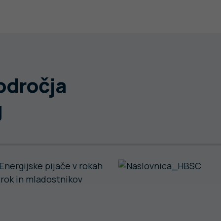
področja
g