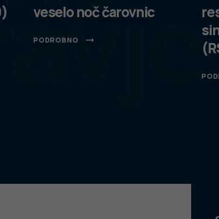
ravje
9)
veselo noč čarovnic
re
si
PODROBNO
(R
POD