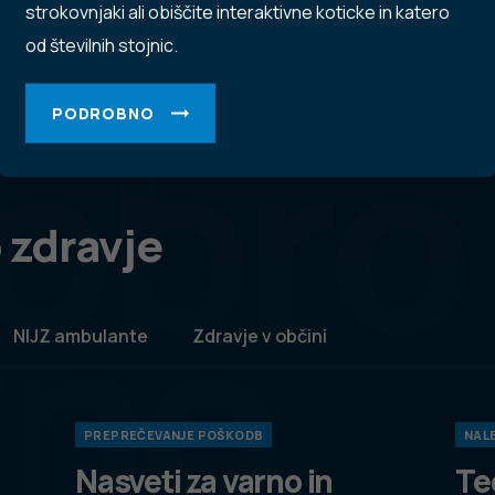
strokovnjaki ali obiščite interaktivne koticke in katero
od številnih stojnic.
obro
PODROBNO
 zdravje
vno
NIJZ ambulante
Zdravje v občini
PREPREČEVANJE POŠKODB
NALE
Nasveti za varno in
Te