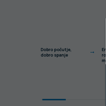
o vedeti
Dobro počutje,
En
zdravje
dobro spanje
ro
tne votline
m