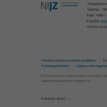
Trubarjeva c
Telefon: +38
Faks: +386 1
E-pošta:
info
Center za ko
Politika varstva osebnih podatkov
Po
Politika piškotkov
Izjava o dostopnos
© 2022 Nacionalni Inštitut za javno zdravje RS. Up
podatkov je dovoljena le z navedbo vira.
Produkcija: