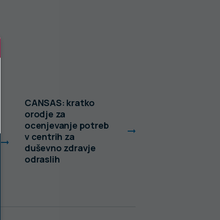
CANSAS: kratko
Urejeno spanje
orodje za
krepi zdravje
ocenjevanje potreb
v centrih za
duševno zdravje
odraslih