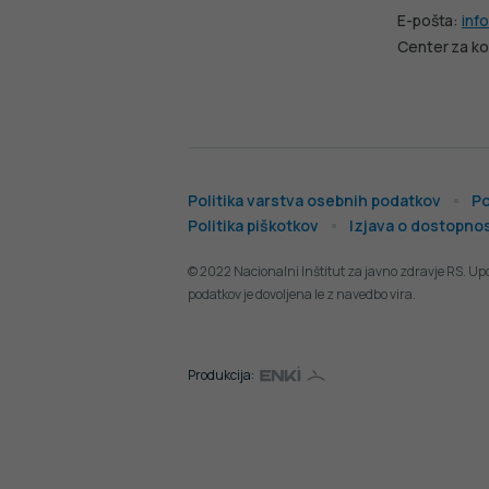
E-pošta:
info
Center za ko
Politika varstva osebnih podatkov
Po
Politika piškotkov
Izjava o dostopnos
© 2022 Nacionalni Inštitut za javno zdravje RS. Up
podatkov je dovoljena le z navedbo vira.
Produkcija: