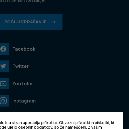
astavite nam vprašanje!
POŠLJI VPRAŠANJE
Facebook
Twitter
YouTube
Instagram
TikTok
letna stran uporablja piškotke. Obvezni piškotki in piškotki, ki
bdelujejo osebnih podatkov, so že nameščeni. Z vašim