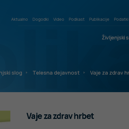
lik
Aktualno
Dogodki
Video
Podkast
Publikacije
Podatki
Življenjski 
njski slog
Telesna dejavnost
Vaje za zdrav h
Vaje za zdrav hrbet