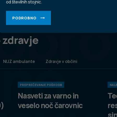
od številnih stojnic.
obro
PODROBNO
 zdravje
vno
NIJZ ambulante
Zdravje v občini
PREPREČEVANJE POŠKODB
NALE
Nasveti za varno in
Te
9)
veselo noč čarovnic
re
si