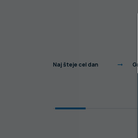
Sloveniji
Naj šteje cel dan
G
akat