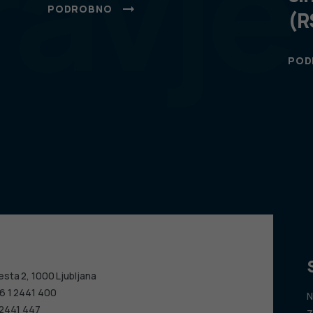
ravje
PODROBNO
(R
POD
esta 2, 1000 Ljubljana
6 1 2441 400
N
 2441 447