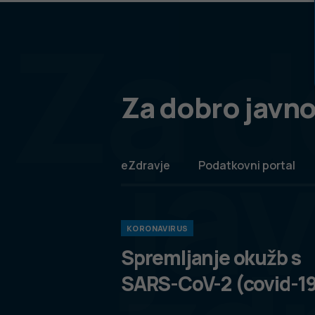
Za d
Za dobro javno
ja
eZdravje
Podatkovni portal
KORONAVIRUS
Spremljanje okužb s
SARS-CoV-2 (covid-1