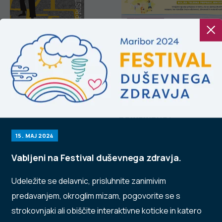
remo se špilat
Zakaj je spanje
pomembno?
15. MAJ 2024
Vabljeni na Festival duševnega zdravja.
Udeležite se delavnic, prisluhnite zanimivim
predavanjem, okroglim mizam, pogovorite se s
strokovnjaki ali obiščite interaktivne koticke in katero