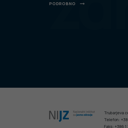
zd
PODROBNO
Trubarjeva c
Telefon: +38
Faks: +386 1