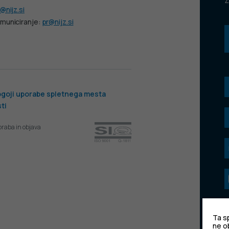
Z
@nijz.si
municiranje:
pr@nijz.si
goji uporabe spletnega mesta
ti
oraba in objava
Ta sp
ne o