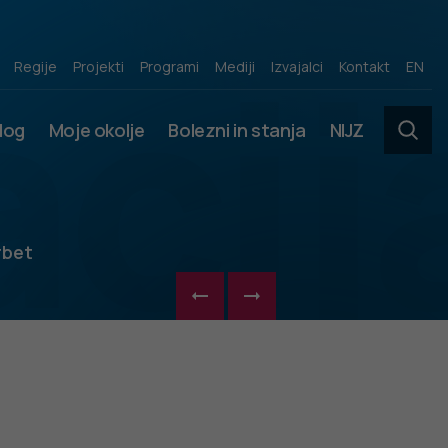
acij
Regije
Projekti
Programi
Mediji
Izvajalci
Kontakt
EN
slog
Moje okolje
Bolezni in stanja
NIJZ
rbet