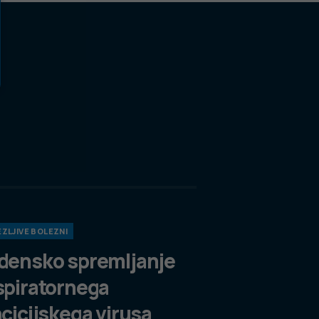
ZLJIVE BOLEZNI
densko spremljanje
spiratornega
ncicijskega virusa