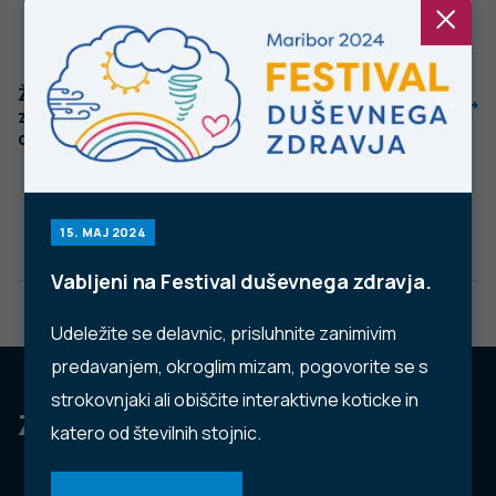
Ženske in droge,
Konoplja in
zdravstveni in
mladostniki
družbeni odzivi
15. MAJ 2024
Vabljeni na Festival duševnega zdravja.
Udeležite se delavnic, prisluhnite zanimivim
predavanjem, okroglim mizam, pogovorite se s
strokovnjaki ali obiščite interaktivne koticke in
Za dobro javno zdravje
katero od številnih stojnic.