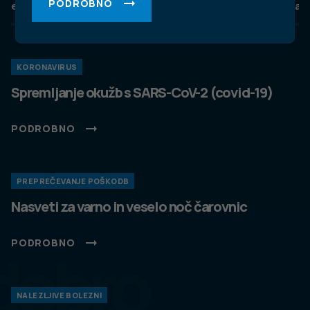
PODROBNO
eZdravje
Podatkovni portal
NIJZ ambulante
Zdravj
KORONAVIRUS
Spremljanje okužb s SARS-CoV-2 (covid-19)
PODROBNO
PREPREČEVANJE POŠKODB
Nasveti za varno in veselo noč čarovnic
PODROBNO
dobro
NALEZLJIVE BOLEZNI