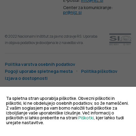
E-pošta:
info@nijz.si
Center za komuniciranje:
pr@nijz.si
© 2022 Nacionalni Inštitut za javno zdravje RS. Uporaba
in objava podatkov je dovoljena le z navedbo vira.
Politika varstva osebnih podatkov
Pogoji uporabe spletnega mesta
Politika piškotkov
Izjava o dostopnosti
Produkcija:
Ta spletna stran uporablja piškotke. Obvezni piškotki in
piškotki, ki ne obdelujejo osebnih podatkov, so že nameščeni.
Z vašim soglasjem pa vam bomo naložili tudi piškotke za
izboljšanje vaše uporabniške izkušnje. Več informacij o
piškotkih si lahko preberite na strani
Piškotki
, kjer lahko tudi
urejate nastavitve.