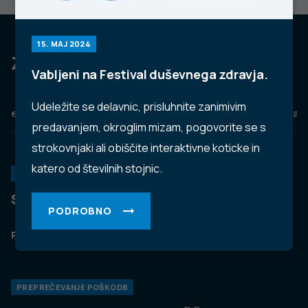
15. MAJ 2024
Za dobro javno zdravje
Vabljeni na Festival duševnega zdravja.
Udeležite se delavnic, prisluhnite zanimivim
eZdravje
Podatkovni portal
NIJZ ambulante
Zdravj
predavanjem, okroglim mizam, pogovorite se s
strokovnjaki ali obiščite interaktivne koticke in
katero od številnih stojnic.
KORONAVIRUS
Spremljanje okužb s SARS-CoV-2 (covid-19)
PODROBNO
PODROBNO
PREPREČEVANJE POŠKODB