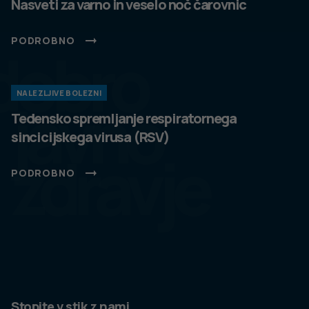
Nasveti za varno in veselo noč čarovnic
PODROBNO
dobro
NALEZLJIVE BOLEZNI
javno
Tedensko spremljanje respiratornega
sincicijskega virusa (RSV)
zdravje
PODROBNO
Stopite v stik z nami