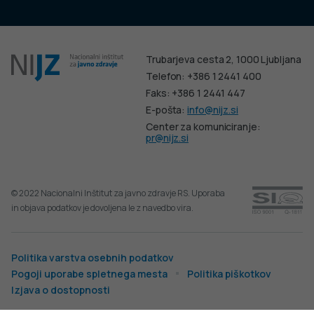
Trubarjeva cesta 2, 1000 Ljubljana
Telefon: +386 1 2441 400
Faks: +386 1 2441 447
E-pošta:
info@nijz.si
Center za komuniciranje:
pr@nijz.si
© 2022 Nacionalni Inštitut za javno zdravje RS. Uporaba
in objava podatkov je dovoljena le z navedbo vira.
Politika varstva osebnih podatkov
Pogoji uporabe spletnega mesta
Politika piškotkov
Izjava o dostopnosti