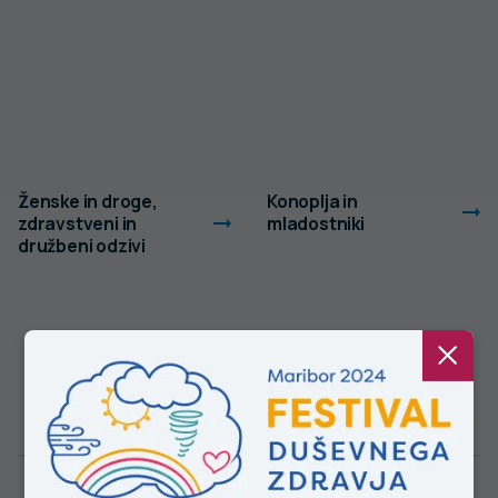
Ženske in droge,
Konoplja in
zdravstveni in
mladostniki
družbeni odzivi