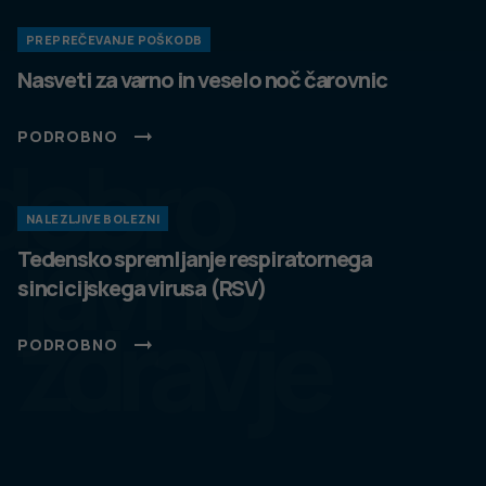
PREPREČEVANJE POŠKODB
Nasveti za varno in veselo noč čarovnic
PODROBNO
dobro
NALEZLJIVE BOLEZNI
javno
Tedensko spremljanje respiratornega
sincicijskega virusa (RSV)
zdravje
PODROBNO