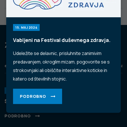
15. MAJ 2024
Vabljeni na Festival duševnega zdravja.
Za dobro javno zdravje
Udeležite se delavnic, prisluhnite zanimivim
predavanjem, okroglim mizam, pogovorite se s
eZdravje
Podatkovni portal
NIJZ ambulante
Zdravj
strokovnjaki ali obiščite interaktivne koticke in
katero od številnih stojnic.
KORONAVIRUS
PODROBNO
Spremljanje okužb s SARS-CoV-2 (covid-19)
PODROBNO