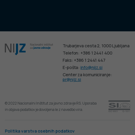
Trubarjeva cesta 2, 1000 Ljubljana
Telefon: +386 1 2441 400
Faks: +386 1 2441 447
E-pošta:
info@nijz.si
Center za komuniciranje:
pr@nijz.si
© 2022 Nacionalni Inštitut za javno zdravje RS. Uporaba
in objava podatkov je dovoljena le z navedbo vira.
Politika varstva osebnih podatkov