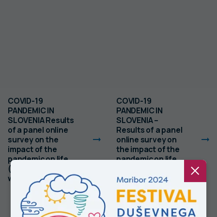
COVID-19
COVID-19
PANDEMIC IN
PANDEMIC IN
SLOVENIA Results
SLOVENIA –
of a panel online
Results of a panel
survey on the
online survey on
impact of the
the impact of the
pandemic on life
pandemic on life
(SI-PANDA), 18-th
(SI-PANDA), 17-th
wave
wave