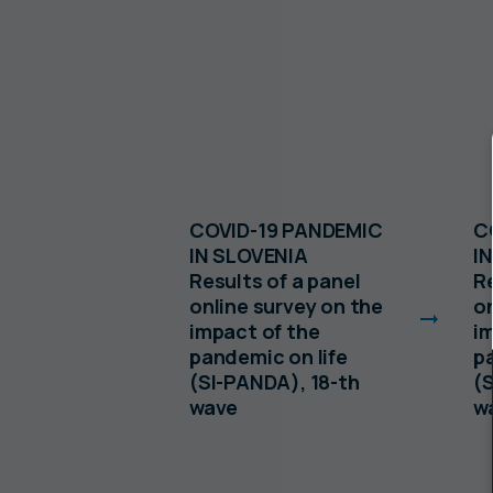
st do
COVID-19 PANDEMIC
C
nih
IN SLOVENIA
I
 Republiki
Results of a panel
Re
online survey on the
on
impact of the
i
pandemic on life
pa
(SI-PANDA), 18-th
(
wave
w