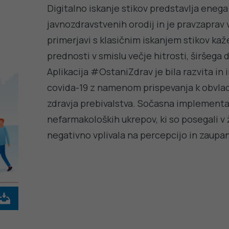
Digitalno iskanje stikov predstavlja ene
javnozdravstvenih orodij in je pravzaprav 
primerjavi s klasičnim iskanjem stikov ka
prednosti v smislu večje hitrosti, širšeg
Aplikacija #OstaniZdrav je bila razvita i
covida-19 z namenom prispevanja k obvlado
zdravja prebivalstva. Sočasna implementac
nefarmakoloških ukrepov, ki so posegali v 
negativno vplivala na percepcijo in zaupanj