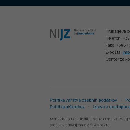
Trubarjeva c
Telefon: +38
Faks: +386 1
E-pošta:
info
Center za ko
Politika varstva osebnih podatkov
Po
Politika piškotkov
Izjava o dostopnos
© 2022 Nacionalni Inštitut za javno zdravje RS. Up
podatkov je dovoljena le z navedbo vira.