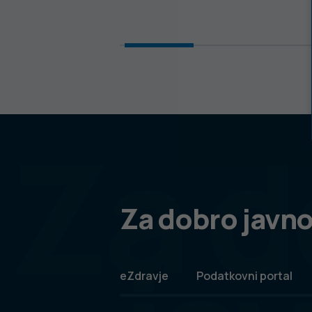
Za d
Za dobro javno
eZdravje
Podatkovni portal