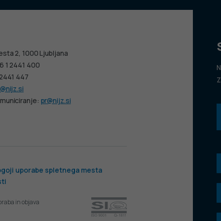
esta 2, 1000 Ljubljana
6 1 2441 400
N
 2441 447
Z
@nijz.si
municiranje:
pr@nijz.si
goji uporabe spletnega mesta
ti
oraba in objava