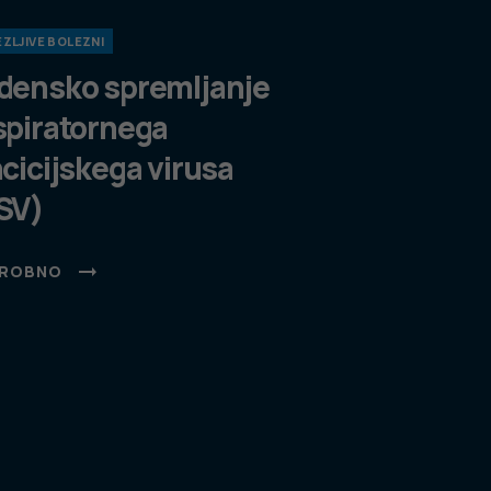
ZLJIVE BOLEZNI
densko spremljanje
spiratornega
ncicijskega virusa
SV)
ROBNO