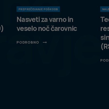
vno
PREPREČEVANJE POŠKODB
NALE
ravje
Nasveti za varno in
Te
9)
veselo noč čarovnic
re
si
PODROBNO
(R
POD