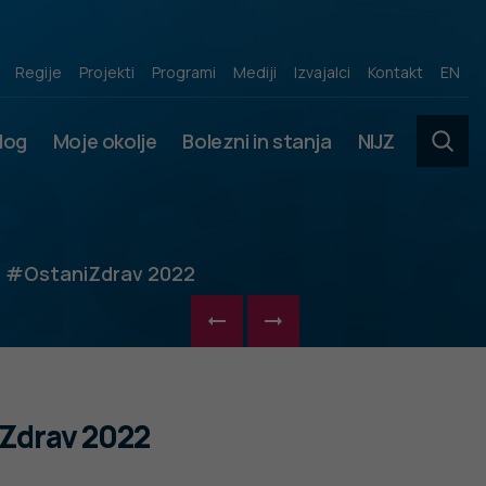
acij
Regije
Projekti
Programi
Mediji
Izvajalci
Kontakt
EN
slog
Moje okolje
Bolezni in stanja
NIJZ
vi #OstaniZdrav 2022
iZdrav 2022