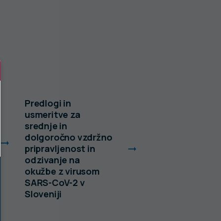
Predlogi in
Zaključno poroč
usmeritve za
delovanja klicni
srednje in
centrov
dolgoročno vzdržno
epidemiološke
pripravljenost in
službe
odzivanje na
Nacionalnega
okužbe z virusom
inštituta za jav
SARS-CoV-2 v
zdravje
Sloveniji