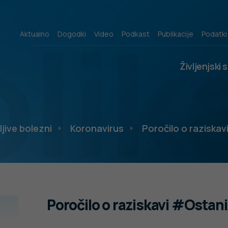
lik
Aktualno
Dogodki
Video
Podkast
Publikacije
Podatki
Življenjski 
ljive bolezni
Koronavirus
Poročilo o raziska
Poročilo o raziskavi #Ostan