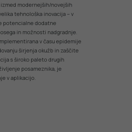
ga izmed modernejših/novejših
velika tehnološka inovacija – v
že potencialne dodatne
a dosega in možnosti nadgradnje.
n implementirana v času epidemije
vanju širjenja okužb in zaščite
ija s široko paleto drugih
življenje posameznika, je
e v aplikacijo.