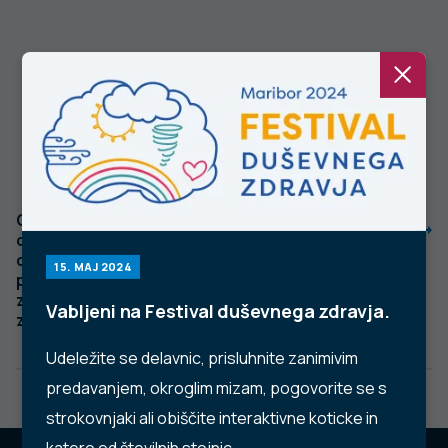
CANSAS: kratko
Slabemu počutju
orodje za
sem kos
ocenjevanje
15. MAJ 2024
potreb v centrih
za duševno
Vabljeni na Festival duševnega zdravja.
zdravje odraslih
Udeležite se delavnic, prisluhnite zanimivim
predavanjem, okroglim mizam, pogovorite se s
strokovnjaki ali obiščite interaktivne koticke in