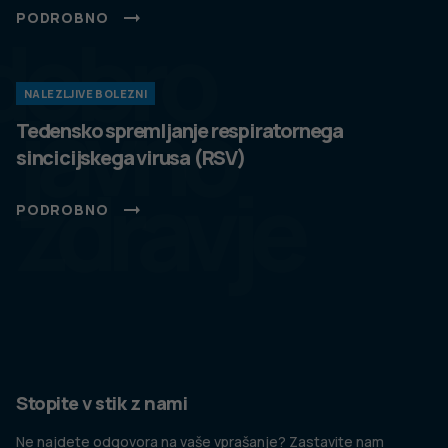
PODROBNO
dobro
NALEZLJIVE BOLEZNI
javno
Tedensko spremljanje respiratornega
sincicijskega virusa (RSV)
zdravje
PODROBNO
Stopite v stik z nami
Ne najdete odgovora na vaše vprašanje? Zastavite nam