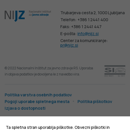
Trubarjeva cesta 2, 1000 Ljubljana
Telefon: +386 1 2441 400
Faks: +386 1 2441 447
E-pošta:
info@nijz.si
Center za komuniciranje:
pr@nijz.si
© 2022 Nacionalni Inštitut za javno zdravje RS. Uporaba
in objava podatkov je dovoljena le z navedbo vira.
Politika varstva osebnih podatkov
Pogoji uporabe spletnega mesta
Politika piškotkov
Izjava o dostopnosti
Produkcija:
Ta spletna stran uporablja piškotke. Obvezni piškotki in