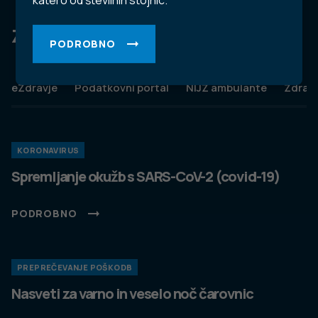
katero od številnih stojnic.
Za dobro javno zdravje
PODROBNO
eZdravje
Podatkovni portal
NIJZ ambulante
Zdravj
KORONAVIRUS
Spremljanje okužb s SARS-CoV-2 (covid-19)
PODROBNO
PREPREČEVANJE POŠKODB
Nasveti za varno in veselo noč čarovnic