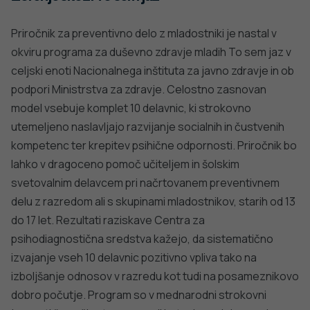
Priročnik za preventivno delo z mladostniki je nastal v
okviru programa za duševno zdravje mladih To sem jaz v
celjski enoti Nacionalnega inštituta za javno zdravje in ob
podpori Ministrstva za zdravje. Celostno zasnovan
model vsebuje komplet 10 delavnic, ki strokovno
utemeljeno naslavljajo razvijanje socialnih in čustvenih
kompetenc ter krepitev psihične odpornosti. Priročnik bo
lahko v dragoceno pomoč učiteljem in šolskim
svetovalnim delavcem pri načrtovanem preventivnem
delu z razredom ali s skupinami mladostnikov, starih od 13
do 17 let. Rezultati raziskave Centra za
psihodiagnostična sredstva kažejo, da sistematično
izvajanje vseh 10 delavnic pozitivno vpliva tako na
izboljšanje odnosov v razredu kot tudi na posameznikovo
dobro počutje. Program so v mednarodni strokovni