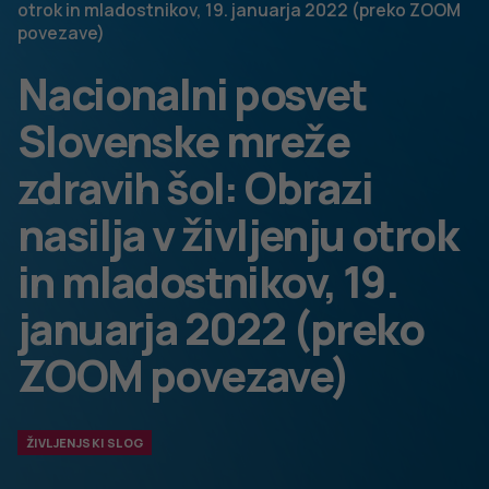
delajo (šolski, zdravstveni in drugi strokovni delavci).
Pandemija in pouk na daljavo sta poslabšala duševne
težave in stiske otrok, opazen je porast
medvrstniškega in drugega nasilja (predvsem nasilja
v družini in nasilja nad ženskami), tudi
samouničevalno vedenje, anksioznost, upad
motivacije za učenje in volje do življenja, socialne
fobije …
Izpostavljena je pomembna vloga šole pri
prepoznavanju, pristopanju in nudenju pomoči
otrokom in mladostnikom pri razreševanju njihovih
stisk. Vključeni morajo biti vsi zaposleni na šoli,
učenci, starši in zunanji sodelavci – vsi so pomembni
pri vzpostavljanju ničelne tolerance do nasilja v