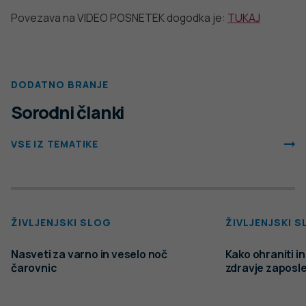
Politika varstva osebnih podatkov
Pogoji uporabe spletnega mesta
Politika piškotkov
Izjava o dostopnosti
Produkcija:
Ta spletna stran uporablja piškotke. Obvezni piškotki in
piškotki, ki ne obdelujejo osebnih podatkov, so že nameščeni.
Z vašim soglasjem pa vam bomo naložili tudi piškotke za
izboljšanje vaše uporabniške izkušnje. Več informacij o
piškotkih si lahko preberite na strani
Piškotki
, kjer lahko tudi
urejate nastavitve.
Slovenščina
Spremeni nastavitve
Izberi vse in zapri