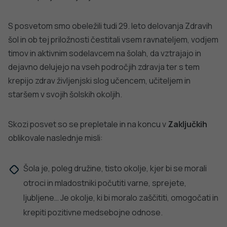
PROGRAM
Nacionalnega posveta Obrazi nasilja v
življenju otrok in mladostnikov je:
TUKAJ
Povezava na VIDEO POSNETEK dogodka je:
TUKAJ
DODATNO BRANJE
Sorodni članki
VSE IZ TEMATIKE
ŽIVLJENJSKI SLOG
ŽIVLJENJSKI 