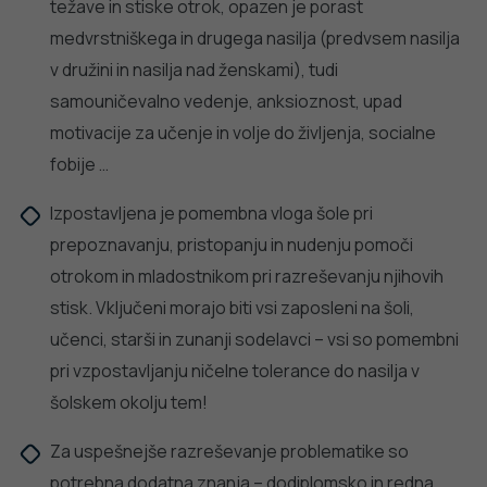
PODROBNO
PREPREČEVANJE POŠKODB
Nasveti za varno in veselo noč čarovnic
PODROBNO
dobro
NALEZLJIVE BOLEZNI
javno
Tedensko spremljanje respiratornega
sincicijskega virusa (RSV)
zdravje
PODROBNO