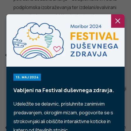
Stopite v stik z nami
Ne najdete odgovora na vaše vprašanje? Zastavite nam
vprašanje!
POŠLJI VPRAŠANJE
Facebook
Twitter
YouTube
Instagram