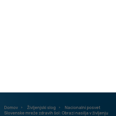
otroci in mladostniki počutiti varne, sprejete,
ljubljene… Je okolje, ki bi moralo zaščititi, omogočati in
krepiti pozitivne medsebojne odnose.
Posledice nasilja se pogosto odražajo tudi v
odraslosti, zato je vsak trud, ki ga vložimo v
preprečevanje nasilja v otroštvu in mladosti, vreden
našega časa, hkrati pa s tem delujemo preventivno.
Zelo pomemben je odnos, ki ga zaposleni v šoli
(učitelji, svetovalni delavci, drugi zaposleni)
vzpostavljajo z otroki – odnos zaupanja, sprejetosti,
spoštovanja, empatije …Otroci s travmatičnimi
izkušnjami in njihovimi posledicami potrebujejo še
dodatno pozornost in ustrezno okolje za okrevanje
ter rast in razvoj. Prav tako potrebujejo dodatno
znanje o obremenjujočih izkušnjah vsi, ki z njimi