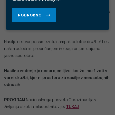
TikTok
LinkedIn
Trubarjeva cesta 2, 1000 Ljubljana
Telefon: +386 1 2441 400
Faks: +386 1 2441 447
E-pošta:
info@nijz.si
Center za komuniciranje:
pr@nijz.si
© 2022 Nacionalni Inštitut za javno zdravje RS. Uporaba
in objava podatkov je dovoljena le z navedbo vira.