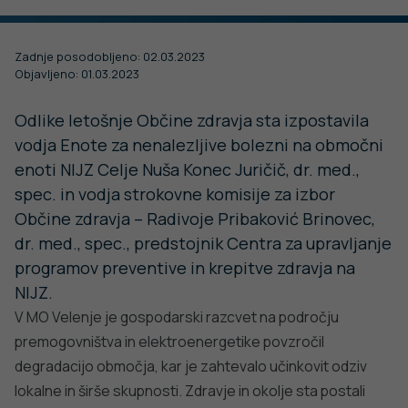
Vabljeni na Festival duševnega zdravja.
Udeležite se delavnic, prisluhnite zanimivim
predavanjem, okroglim mizam, pogovorite se s
strokovnjaki ali obiščite interaktivne koticke in
katero od številnih stojnic.
PODROBNO
DODATNO BRANJE
Sorodni članki