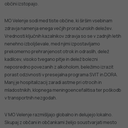
javno
Tedensko spremljanje respiratornega
sincicijskega virusa (RSV)
zdravje
PODROBNO
Stopite v stik z nami
Ne najdete odgovora na vaše vprašanje? Zastavite nam
vprašanje!
POŠLJI VPRAŠANJE