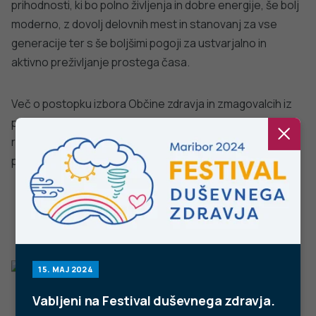
Facebook
Twitter
YouTube
Instagram
TikTok
LinkedIn
Trubarjeva cesta 2, 1000 Ljubljana
Telefon: +386 1 2441 400
Faks: +386 1 2441 447
E-pošta:
info@nijz.si