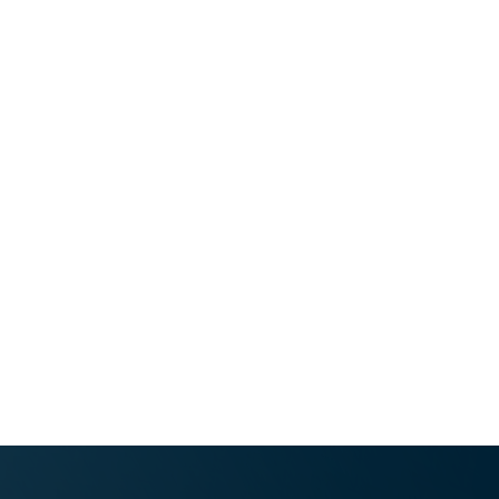
z lokalno televizijo VTV, za lokalni časopis Naš čas
pripravljajo redne rubrike na temo kazalnikov zdravja, ki v
občini izstopajo.
MO Velenje sodi med tiste občine, ki širšim vsebinam
zdravja namenja enega večjih proračunskih deležev.
Vrednosti ključnih kazalnikov zdravja so se v zadnjih letih
nenehno izboljševale, med njimi izpostavljamo
prekomerno prehranjenost otrok in odraslih, delež
kadilcev, visoko tvegano pitje in delež bolezni
neposredno povezanih z alkoholom, beležimo izrazit
porast odzivnosti v presejalna programa SVIT in DORA.
Manj je hospitalizacij zaradi astme pri otrocih in
mladostnikih, klopnega meningoencefalitisa ter poškodb
v transportnih nezgodah.