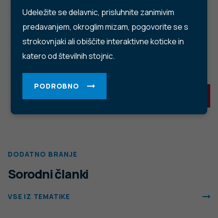
Center za komuniciranje:
pr@nijz.si
© 2022 Nacionalni Inštitut za javno zdravje RS. Uporaba
in objava podatkov je dovoljena le z navedbo vira.
Politika varstva osebnih podatkov
Pogoji uporabe spletnega mesta
Politika piškotkov
Izjava o dostopnosti
Produkcija:
Ta spletna stran uporablja piškotke. Obvezni piškotki in
piškotki, ki ne obdelujejo osebnih podatkov, so že nameščeni.
Z vašim soglasjem pa vam bomo naložili tudi piškotke za
izboljšanje vaše uporabniške izkušnje. Več informacij o
piškotkih si lahko preberite na strani
Piškotki
, kjer lahko tudi
urejate nastavitve.
Slovenščina