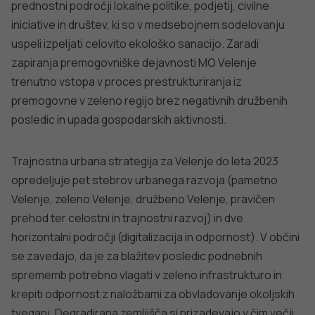
VSE IZ TEMATIKE
MEDIJI
MEDIJI
Do dobre energije brez energijskih
Mednarodni da
pijač
alkoholnega si
PODROBNO
PODROBNO
Za dobro javno zdravje