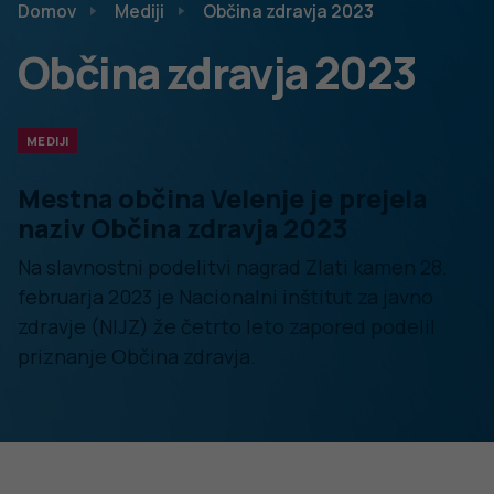
V MO Velenje razmišljajo globalno in delujejo lokalno.
Skupaj z občani in občankami želijo soustvarjati mesto
prihodnosti, ki bo polno življenja in dobre energije, še bolj
moderno, z dovolj delovnih mest in stanovanj za vse
generacije ter s še boljšimi pogoji za ustvarjalno in
aktivno preživljanje prostega časa.
Več o postopku izbora Občine zdravja in zmagovalcih iz
prejšnjih let lahko preberete
tukaj
in
tukaj
. O štirih
regijskih zmagovalkah – prejemnicah nagrad Zlati kamen
pa preberite
tukaj
.
15. MAJ 2024