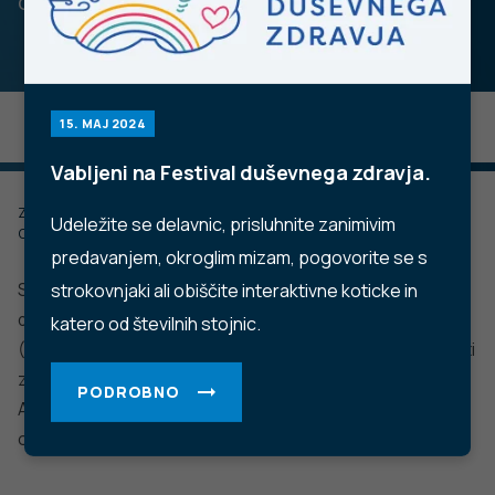
on Dual Disorders.
15. MAJ 2024
Vabljeni na Festival duševnega zdravja.
Zadnje posodobljeno: 10.05.2023
Udeležite se delavnic, prisluhnite zanimivim
Objavljeno: 10.05.2023
predavanjem, okroglim mizam, pogovorite se s
Soorganizatorji kongresa so bili Svetovno združenje za
strokovnjaki ali obiščite interaktivne koticke in
dvojne motnje – World Association on Dual Disorders
katero od številnih stojnic.
(WADD), Evropsko združenje za zdravljenje zasvojenosti
z opioidi – European Opioid Addiction Treatment
PODROBNO
Association (EUROPAD) in WADD Slovenski znanstveni
odbor.