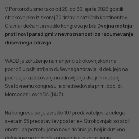
V Portorožu smo tako od 28. do 30. aprila 2023 gostili
strokovnjake iz skoraj 30 držav in različnih kontinentov.
Glavna rdeča nit in vodilo kongresa je bila
Dvojna motnja:
proti novi paradigmi v nevroznanosti za razumevanje
duševnega zdravja
.
WADD je združenje namenjeno strokovnjakom na
področju psihiatrije in duševnega zdravja, ki delujejo na
področju raziskovanja in zdravljenja dvojnih motenj.
Svetovnemu kongresu je predsedovala prim. doc. dr.
Mercedes Lovrečič (NIJZ).
Na kongresu se je zvrstilo 107 predavateljev iz celega
sveta in 35 predstavitev posterjev. Strokovnjaki so si bili
enotni, da potrebujemo nove definicije, bolj inkluzivno
delovanje na področju preventive in zdravljenja,