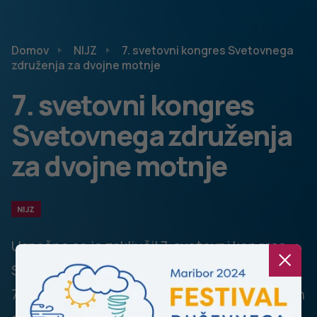
Domov
NIJZ
7. svetovni kongres Svetovnega
združenja za dvojne motnje
7. svetovni kongres
Svetovnega združenja
za dvojne motnje
NIJZ
Uspešno se je zaključil 7. svetovni kongres
Svetovnega združenja za dvojne motnje -
7th World Congress of the World Association