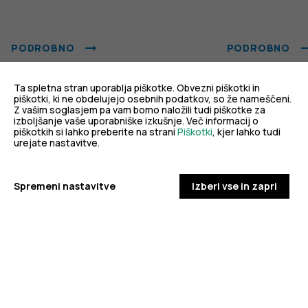
PODROBNO
PODROBNO
Ta spletna stran uporablja piškotke. Obvezni piškotki in
piškotki, ki ne obdelujejo osebnih podatkov, so že nameščeni.
Z vašim soglasjem pa vam bomo naložili tudi piškotke za
izboljšanje vaše uporabniške izkušnje. Več informacij o
piškotkih si lahko preberite na strani
Piškotki
, kjer lahko tudi
Za dobro javno zdravje
urejate nastavitve.
Spremeni nastavitve
Izberi vse in zapri
eZdravje
Podatkovni portal
NIJZ ambulante
Zdravj
KORONAVIRUS
Spremljanje okužb s SARS-CoV-2 (covid-19)