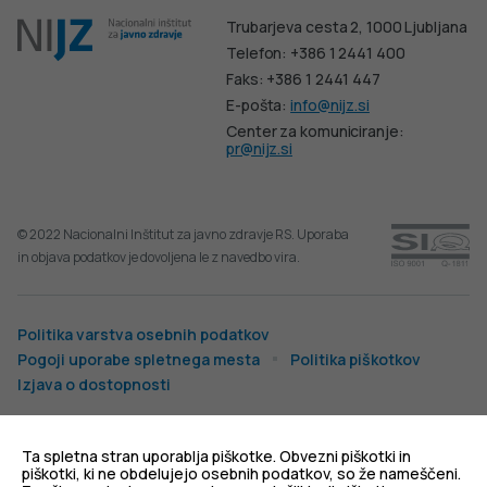
Trubarjeva cesta 2, 1000 Ljubljana
Telefon: +386 1 2441 400
Faks: +386 1 2441 447
E-pošta:
info@nijz.si
Center za komuniciranje:
pr@nijz.si
© 2022 Nacionalni Inštitut za javno zdravje RS. Uporaba
in objava podatkov je dovoljena le z navedbo vira.
Politika varstva osebnih podatkov
Pogoji uporabe spletnega mesta
Politika piškotkov
Izjava o dostopnosti
Produkcija:
Ta spletna stran uporablja piškotke. Obvezni piškotki in
piškotki, ki ne obdelujejo osebnih podatkov, so že nameščeni.