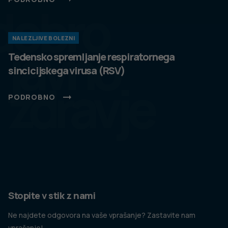
dobro
NALEZLJIVE BOLEZNI
javno
Tedensko spremljanje respiratornega
sincicijskega virusa (RSV)
zdravje
PODROBNO
Stopite v stik z nami
Ne najdete odgovora na vaše vprašanje? Zastavite nam
vprašanje!