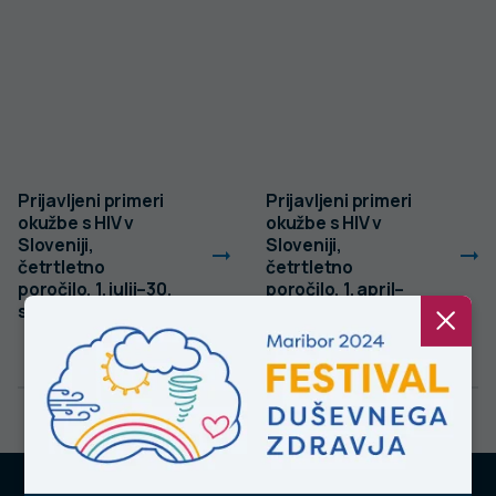
Prijavljeni primeri
Prijavljeni primeri
okužbe s HIV v
okužbe s HIV v
Sloveniji,
Sloveniji,
četrtletno
četrtletno
poročilo, 1. julij–30.
poročilo, 1. april–
september 2023
30. junij 2023