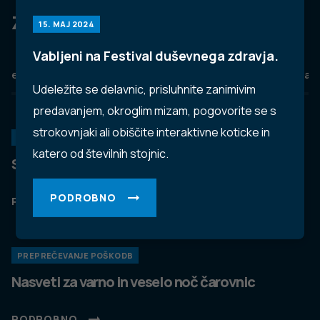
Za dobro javno zdravje
15. MAJ 2024
Vabljeni na Festival duševnega zdravja.
eZdravje
Podatkovni portal
NIJZ ambulante
Zdravj
Udeležite se delavnic, prisluhnite zanimivim
predavanjem, okroglim mizam, pogovorite se s
strokovnjaki ali obiščite interaktivne koticke in
KORONAVIRUS
katero od številnih stojnic.
Spremljanje okužb s SARS-CoV-2 (covid-19)
PODROBNO
PODROBNO
PREPREČEVANJE POŠKODB
Nasveti za varno in veselo noč čarovnic
PODROBNO