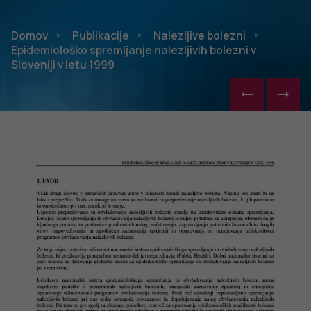
Publikac
Domov
Publikacije
Nalezljive bolezni
Epidemiološko spremljanje nalezljivih bolezni v
Sloveniji v letu 1999