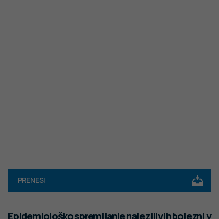
PRENESI
Epidemiološko spremljanje nalezljivih bolezni v