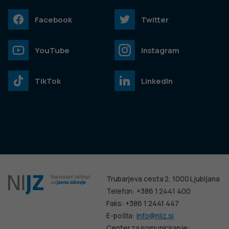
Facebook
Twitter
YouTube
Instagram
TikTok
LinkedIn
Trubarjeva cesta 2, 1000 Ljubljana
Telefon: +386 1 2441 400
Faks: +386 1 2441 447
E-pošta:
info@nijz.si
Center za komuniciranje: