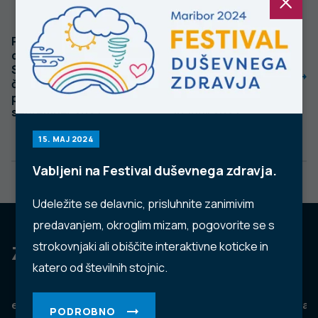
Prijavljeni primeri
Prijavljeni primeri
okužbe s HIV v
okužbe s HIV v
Sloveniji,
Sloveniji,
četrtletno
četrtletno
poročilo, 1. julij–30.
poročilo, 1. april–
september 2023
30. junij 2023
15. MAJ 2024
Vabljeni na Festival duševnega zdravja.
Udeležite se delavnic, prisluhnite zanimivim
predavanjem, okroglim mizam, pogovorite se s
strokovnjaki ali obiščite interaktivne koticke in
Za dobro javno zdravje
katero od številnih stojnic.
eZdravje
Podatkovni portal
NIJZ ambulante
Zdravj
PODROBNO