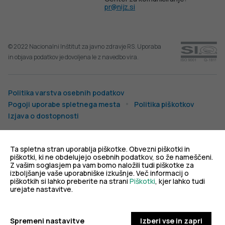
pr@nijz.si
© 2022 Nacionalni Inštitut za javno zdravje RS. Uporaba
in objava podatkov je dovoljena le z navedbo vira.
Politika varstva osebnih podatkov
Pogoji uporabe spletnega mesta
Politika piškotkov
Izjava o dostopnosti
Produkcija:
Ta spletna stran uporablja piškotke. Obvezni piškotki in
piškotki, ki ne obdelujejo osebnih podatkov, so že nameščeni.
Z vašim soglasjem pa vam bomo naložili tudi piškotke za
izboljšanje vaše uporabniške izkušnje. Več informacij o
piškotkih si lahko preberite na strani
Piškotki
, kjer lahko tudi
urejate nastavitve.
Slovenščina
Spremeni nastavitve
Izberi vse in zapri