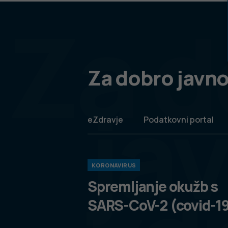
Za d
Za dobro javno
ja
eZdravje
Podatkovni portal
KORONAVIRUS
Spremljanje okužb s
SARS-CoV-2 (covid-1