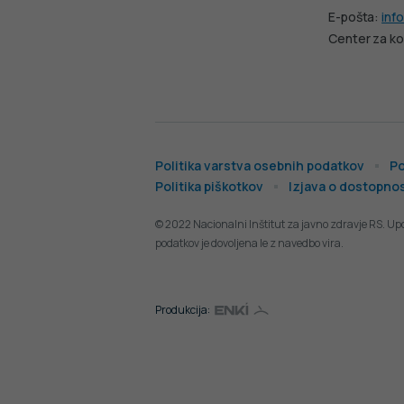
E-pošta:
info
Center za ko
Politika varstva osebnih podatkov
Po
Politika piškotkov
Izjava o dostopnos
© 2022 Nacionalni Inštitut za javno zdravje RS. Up
podatkov je dovoljena le z navedbo vira.
Produkcija: