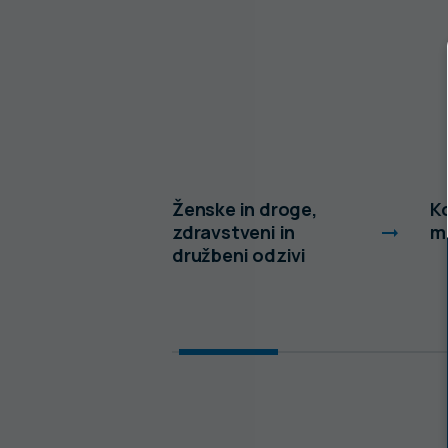
in
Ženske in droge,
Ko
ki
zdravstveni in
m
družbeni odzivi