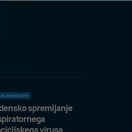
ZLJIVE BOLEZNI
densko spremljanje
spiratornega
ncicijskega virusa