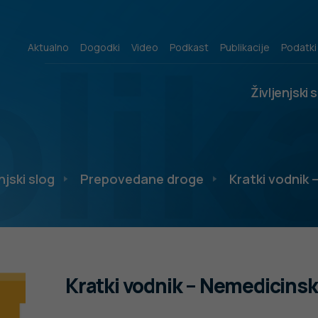
lik
Aktualno
Dogodki
Video
Podkast
Publikacije
Podatki
Življenjski 
njski slog
Prepovedane droge
Kratki vodnik 
Kratki vodnik – Nemedicinsk