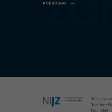
zd
PODROBNO
Trubarjeva c
Telefon: +38
Faks: +386 1