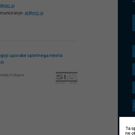
Z
@nijz.si
municiranje:
pr@nijz.si
goji uporabe spletnega mesta
ti
oraba in objava
Ta sp
ne o