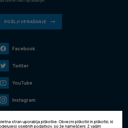
astavite nam vprašanje!
POŠLJI VPRAŠANJE
Facebook
Twitter
YouTube
Instagram
TikTok
letna stran uporablja piškotke. Obvezni piškotki in piškotki, ki
bdelujejo osebnih podatkov, so že nameščeni. Z vašim