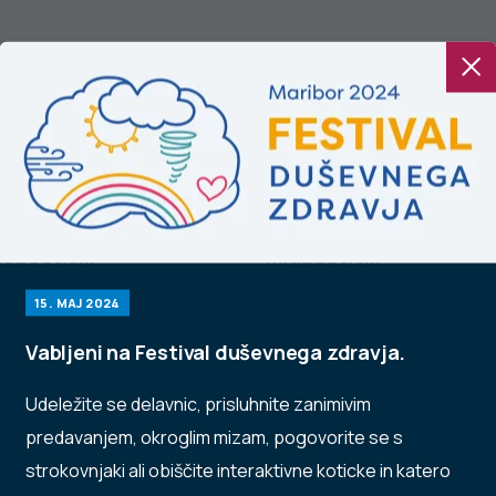
noplja in
Konoplja in
ladostniki
mladostniki
15. MAJ 2024
Vabljeni na Festival duševnega zdravja.
Udeležite se delavnic, prisluhnite zanimivim
predavanjem, okroglim mizam, pogovorite se s
strokovnjaki ali obiščite interaktivne koticke in katero