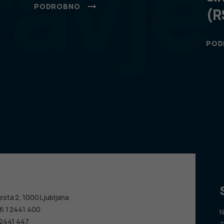
ravje
PODROBNO
(R
POD
esta 2, 1000 Ljubljana
6 1 2441 400
N
 2441 447