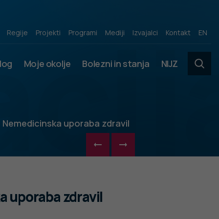
acij
Regije
Projekti
Programi
Mediji
Izvajalci
Kontakt
EN
slog
Moje okolje
Bolezni in stanja
NIJZ
– Nemedicinska uporaba zdravil
a uporaba zdravil