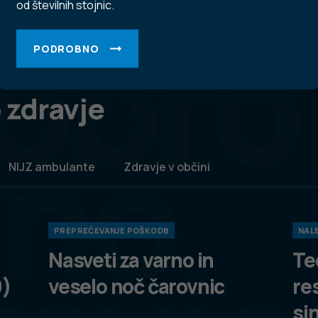
od številnih stojnic.
obro
PODROBNO
 zdravje
vno
NIJZ ambulante
Zdravje v občini
PREPREČEVANJE POŠKODB
NALE
Nasveti za varno in
Te
9)
veselo noč čarovnic
re
si