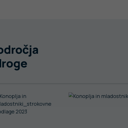
področja
droge