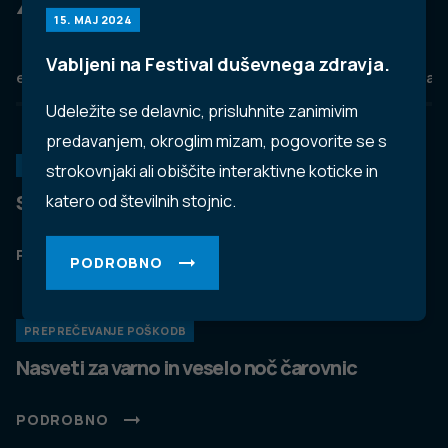
Za dobro javno zdravje
15. MAJ 2024
Vabljeni na Festival duševnega zdravja.
eZdravje
Podatkovni portal
NIJZ ambulante
Zdravj
Udeležite se delavnic, prisluhnite zanimivim
predavanjem, okroglim mizam, pogovorite se s
KORONAVIRUS
strokovnjaki ali obiščite interaktivne koticke in
Spremljanje okužb s SARS-CoV-2 (covid-19)
katero od številnih stojnic.
PODROBNO
PODROBNO
PREPREČEVANJE POŠKODB
Nasveti za varno in veselo noč čarovnic
PODROBNO