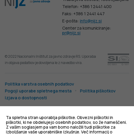
Telefon: +386 1 2441 400
Faks: +386 1 2441 447
E-pošta:
info@nijz.si
Center za komuniciranje:
pr@nijz.si
© 2022 Nacionalni Inštitut za javno zdravje RS. Uporaba
in objava podatkov je dovoljena le z navedbo vira.
Politika varstva osebnih podatkov
Pogoji uporabe spletnega mesta
Politika piškotkov
Izjava o dostopnosti
Produkcija:
Ta spletna stran uporablja piškotke. Obvezni piškotki in
piškotki, ki ne obdelujejo osebnih podatkov, so že nameščeni.
Z vašim soglasjem pa vam bomo naložili tudi piškotke za
izboljšanje vaše uporabniške izkušnje. Več informacij o