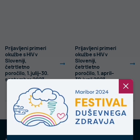
Prijavljeni primeri
Prijavljeni primeri
okužbe s HIV v
okužbe s HIV v
Sloveniji,
Sloveniji,
četrtletno
četrtletno
poročilo, 1. julij–30.
poročilo, 1. april–
september 2023
30. junij 2023