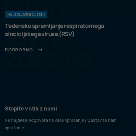
dobro
NALEZLJIVE BOLEZNI
javno
Tedensko spremljanje respiratornega
sincicijskega virusa (RSV)
zdravje
PODROBNO
Stopite v stik z nami
Ne najdete odgovora na vaše vprašanje? Zastavite nam
vprašanje!