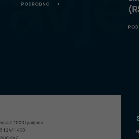
ravje
PODROBNO
(R
POD
esta 2, 1000 Ljubljana
6 1 2441 400
N
 2441 447