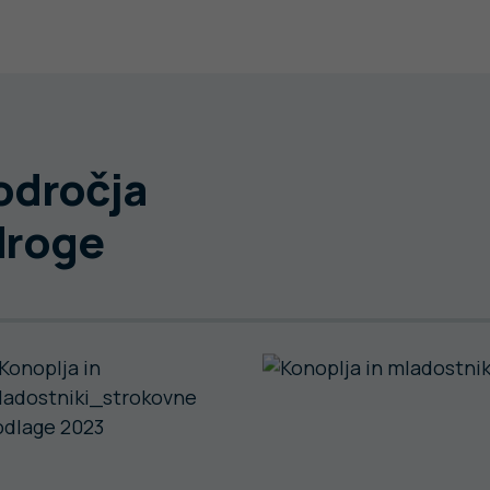
področja
droge