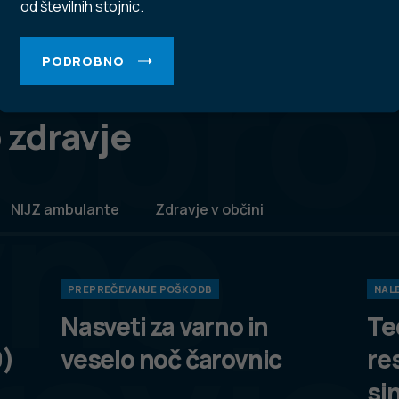
od številnih stojnic.
obro
PODROBNO
 zdravje
vno
NIJZ ambulante
Zdravje v občini
PREPREČEVANJE POŠKODB
NALE
Nasveti za varno in
Te
9)
veselo noč čarovnic
re
si