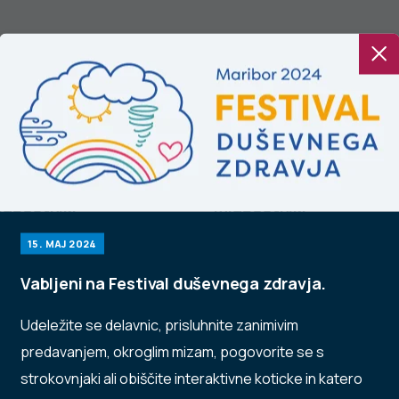
noplja in
Konoplja in
ladostniki
mladostniki
15. MAJ 2024
Vabljeni na Festival duševnega zdravja.
Udeležite se delavnic, prisluhnite zanimivim
predavanjem, okroglim mizam, pogovorite se s
strokovnjaki ali obiščite interaktivne koticke in katero