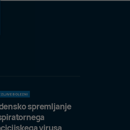
ZLJIVE BOLEZNI
densko spremljanje
spiratornega
ncicijskega virusa