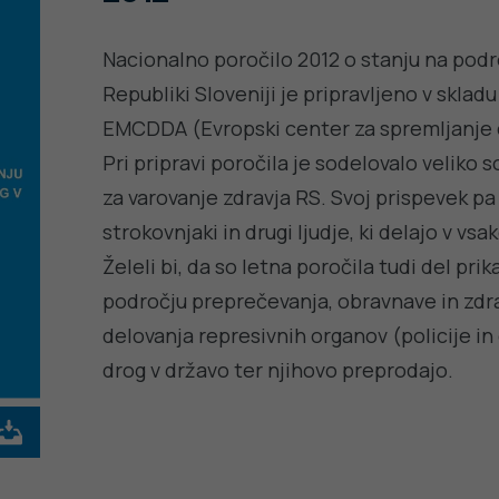
Nacionalno poročilo 2012 o stanju na pod
Republiki Sloveniji je pripravljeno v sklad
EMCDDA (Evropski center za spremljanje d
Pri pripravi poročila je sodelovalo veliko 
za varovanje zdravja RS. Svoj prispevek pa
strokovnjaki in drugi ljudje, ki delajo v v
Želeli bi, da so letna poročila tudi del pr
področju preprečevanja, obravnave in zdra
delovanja represivnih organov (policije in 
drog v državo ter njihovo preprodajo.