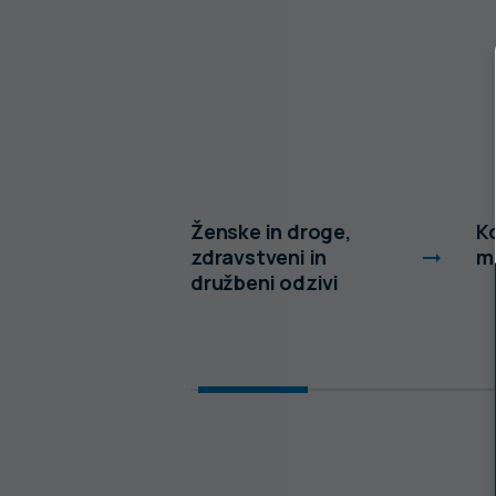
in
Ženske in droge,
Ko
ki
zdravstveni in
m
družbeni odzivi