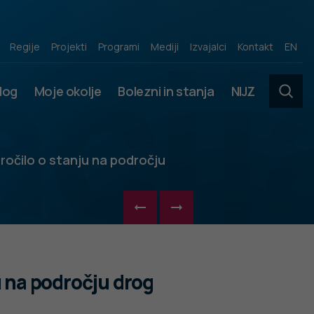
acij
Regije
Projekti
Programi
Mediji
Izvajalci
Kontakt
EN
slog
Moje okolje
Bolezni in stanja
NIJZ
ročilo o stanju na področju
u na področju drog