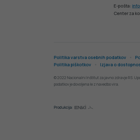
E-pošta:
info
Center za ko
Politika varstva osebnih podatkov
Po
Politika piškotkov
Izjava o dostopnos
© 2022 Nacionalni Inštitut za javno zdravje RS. Up
podatkov je dovoljena le z navedbo vira.
Produkcija: