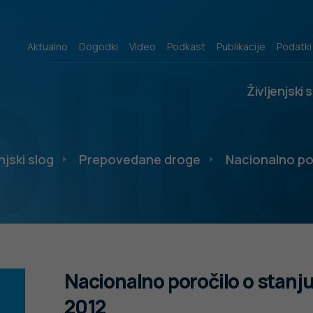
lik
Aktualno
Dogodki
Video
Podkast
Publikacije
Podatki
Življenjski 
njski slog
Prepovedane droge
Nacionalno po
Nacionalno poročilo o stanj
2012