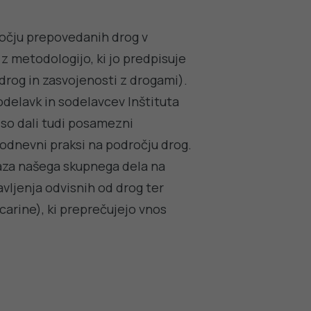
ročju prepovedanih drog v
u z metodologijo, ki jo predpisuje
rog in zasvojenosti z drogami).
sodelavk in sodelavcev Inštituta
 so dali tudi posamezni
sakodnevni praksi na področju drog.
ikaza našega skupnega dela na
vljenja odvisnih od drog ter
carine), ki preprečujejo vnos