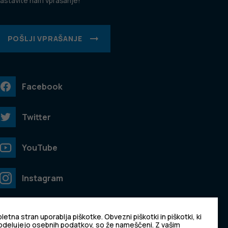
astavite nam vprašanje!
POŠLJI VPRAŠANJE
Facebook
Twitter
YouTube
Instagram
TikTok
letna stran uporablja piškotke. Obvezni piškotki in piškotki, ki
bdelujejo osebnih podatkov, so že nameščeni. Z vašim