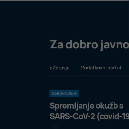
Za d
Za dobro javno
ja
eZdravje
Podatkovni portal
KORONAVIRUS
Spremljanje okužb s
SARS-CoV-2 (covid-1