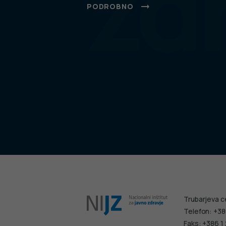
zd
PODROBNO
Trubarjeva c
Telefon: +38
Faks: +386 1