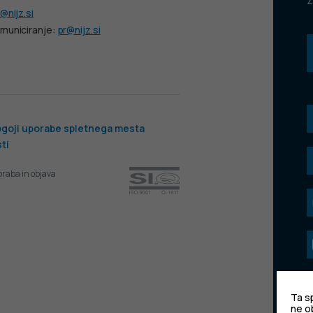
Z
@nijz.si
municiranje:
pr@nijz.si
goji uporabe spletnega mesta
ti
oraba in objava
Ta sp
ne o