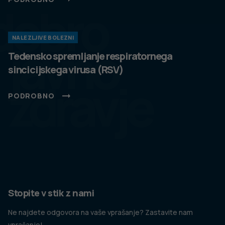
dobro
NALEZLJIVE BOLEZNI
javno
Tedensko spremljanje respiratornega
sincicijskega virusa (RSV)
zdravje
PODROBNO
Stopite v stik z nami
Ne najdete odgovora na vaše vprašanje? Zastavite nam
vprašanje!