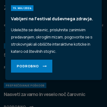
Za dobro javno zdravje
15. MAJ 2024
Vabljeni na Festival duševnega zdravja.
eZdravje
Podatkovni portal
NIJZ ambulante
Zdravj
Udeležite se delavnic, prisluhnite zanimivim
predavanjem, okroglim mizam, pogovorite se s
strokovnjaki ali obiščite interaktivne koticke in
KORONAVIRUS
katero od številnih stojnic.
Spremljanje okužb s SARS-CoV-2 (covid-19)
PODROBNO
PODROBNO
PREPREČEVANJE POŠKODB
Nasveti za varno in veselo noč čarovnic
PODROBNO