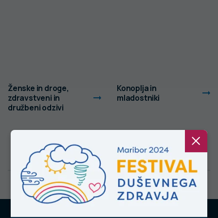
Ženske in droge,
Konoplja in
zdravstveni in
mladostniki
družbeni odzivi