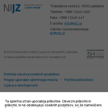
Trubarjeva cesta 2, 1000 Ljubljana
Telefon: +386 1 2441 400
Faks: +386 1 2441 447
E-pošta:
info@nijz.si
Center za komuniciranje:
pr@nijz.si
© 2022 Nacionalni Inštitut za javno zdravje RS. Uporaba
in objava podatkov je dovoljena le z navedbo vira.
Politika varstva osebnih podatkov
Pogoji uporabe spletnega mesta
Politika piškotkov
Izjava o dostopnosti
Produkcija:
Ta spletna stran uporablja piškotke. Obvezni piškotki in
piškotki, ki ne obdelujejo osebnih podatkov, so že nameščeni.