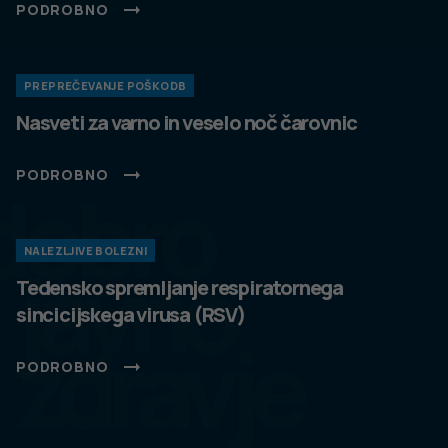
PODROBNO
PREPREČEVANJE POŠKODB
Nasveti za varno in veselo noč čarovnic
PODROBNO
dobro
NALEZLJIVE BOLEZNI
javno
Tedensko spremljanje respiratornega
sincicijskega virusa (RSV)
zdravje
PODROBNO