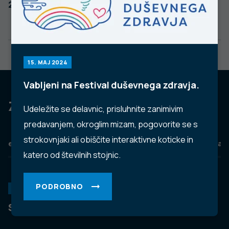
2016-2020
15. MAJ 2024
Vabljeni na Festival duševnega zdravja.
Za dobro javno zdravje
Udeležite se delavnic, prisluhnite zanimivim
predavanjem, okroglim mizam, pogovorite se s
strokovnjaki ali obiščite interaktivne koticke in
eZdravje
Podatkovni portal
NIJZ ambulante
Zdravj
katero od številnih stojnic.
PODROBNO
KORONAVIRUS
Spremljanje okužb s SARS-CoV-2 (covid-19)