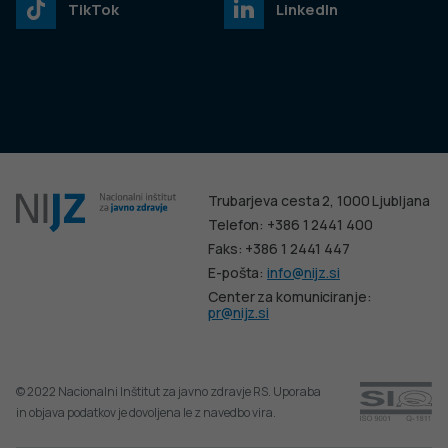
TikTok
LinkedIn
Trubarjeva cesta 2, 1000 Ljubljana
Telefon: +386 1 2441 400
Faks: +386 1 2441 447
E-pošta:
info@nijz.si
Center za komuniciranje:
pr@nijz.si
© 2022 Nacionalni Inštitut za javno zdravje RS. Uporaba
in objava podatkov je dovoljena le z navedbo vira.