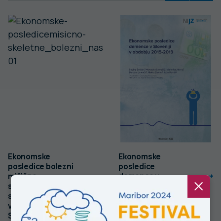
Ekonomske
Ekonomske
posledice bolezni
posledice
mišično-
demence v
skeletnega
Sloveniji v obdobju
sistema in
2015-2019
vezivnega tkiva v
Sloveniji v obdobju