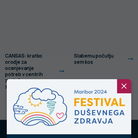
CANSAS: kratko
Slabemu počutju
orodje za
sem kos
ocenjevanje
potreb v centrih
za duševno
zdravje odraslih