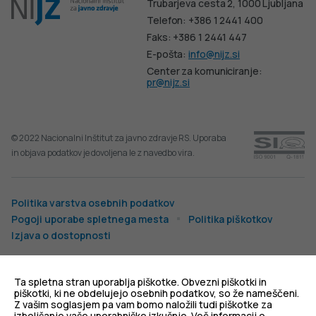
Trubarjeva cesta 2, 1000 Ljubljana
Telefon: +386 1 2441 400
Faks: +386 1 2441 447
E-pošta:
info@nijz.si
Center za komuniciranje:
pr@nijz.si
© 2022 Nacionalni Inštitut za javno zdravje RS. Uporaba
in objava podatkov je dovoljena le z navedbo vira.
Politika varstva osebnih podatkov
Pogoji uporabe spletnega mesta
Politika piškotkov
Izjava o dostopnosti
Produkcija:
Ta spletna stran uporablja piškotke. Obvezni piškotki in
piškotki, ki ne obdelujejo osebnih podatkov, so že nameščeni.
Z vašim soglasjem pa vam bomo naložili tudi piškotke za
izboljšanje vaše uporabniške izkušnje. Več informacij o