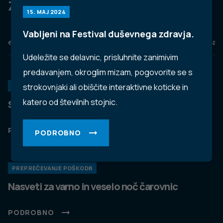
Za dobro javno zdravje
15. MAJ 2024
Vabljeni na Festival duševnega zdravja.
eZdravje
Podatkovni portal
NIJZ ambulante
Zdravj
Udeležite se delavnic, prisluhnite zanimivim
predavanjem, okroglim mizam, pogovorite se s
strokovnjaki ali obiščite interaktivne koticke in
KORONAVIRUS
katero od številnih stojnic.
Spremljanje okužb s SARS-CoV-2 (covid-19)
PODROBNO
PODROBNO
PREPREČEVANJE POŠKODB
Nasveti za varno in veselo noč čarovnic
PODROBNO