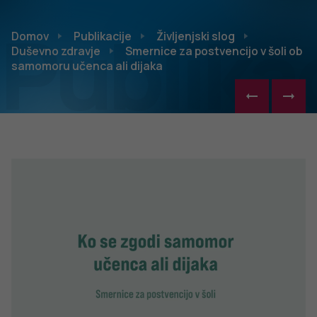
Publikac
Domov
Publikacije
Življenjski slog
Duševno zdravje
Smernice za postvencijo v šoli ob
samomoru učenca ali dijaka