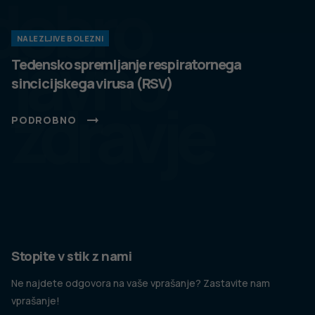
dobro
NALEZLJIVE BOLEZNI
javno
Tedensko spremljanje respiratornega
sincicijskega virusa (RSV)
zdravje
PODROBNO
Stopite v stik z nami
Ne najdete odgovora na vaše vprašanje? Zastavite nam
vprašanje!